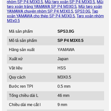
nhôm SP P4 M3X0.5
,
Mũi taro xoắn SP P4 M3X0.5
,
Mũi
taro xoắn trắng YAMAWA SP P4 M3X0.5
,
Mũi taro xoắn
YAMAWA chuyên nhôm SP P4 M3X0.5
,
SPS3.0G
,
Tap
xoắn YAMAWA cho thép SP P4 M3X0.5
,
Taro xoắn nhôm
M3x0.5
Mã sản phẩm
SPS3.0G
Mô tả sản phẩm
SP P4 M3X0.5
Hãng sản xuất
YAMAWA
Xuất xứ
Japan
Vật liệu
HSS
Quy cách
M3X0.5
Bước ren TPI
0.5 mm
Tổng chiều dài L
46 mm
Chiều dài me cắt l
9 mm