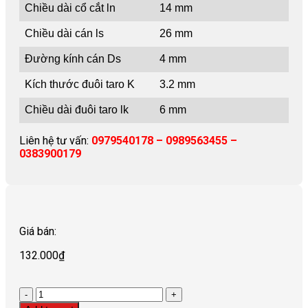
Chiều dài cổ cắt ln
14 mm
Chiều dài cán ls
26 mm
Đường kính cán Ds
4 mm
Kích thước đuôi taro K
3.2 mm
Chiều dài đuôi taro lk
6 mm
Liên hệ tư vấn:
0979540178 – 0989563455 –
0383900179
Giá bán:
132.000
₫
Quantity