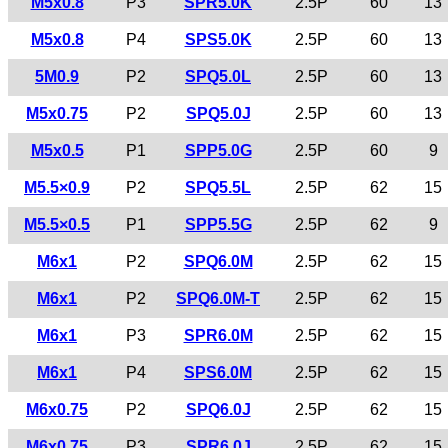
M5x0.8
P3
SPR5.0K
2.5P
60
13
M5x0.8
P4
SPS5.0K
2.5P
60
13
5M0.9
P2
SPQ5.0L
2.5P
60
13
M5x0.75
P2
SPQ5.0J
2.5P
60
13
M5x0.5
P1
SPP5.0G
2.5P
60
9
M5.5×0.9
P2
SPQ5.5L
2.5P
62
15
M5.5×0.5
P1
SPP5.5G
2.5P
62
9
M6x1
P2
SPQ6.0M
2.5P
62
15
M6x1
P2
SPQ6.0M-T
2.5P
62
15
M6x1
P3
SPR6.0M
2.5P
62
15
M6x1
P4
SPS6.0M
2.5P
62
15
M6x0.75
P2
SPQ6.0J
2.5P
62
15
M6x0.75
P3
SPR6.0J
2.5P
62
15