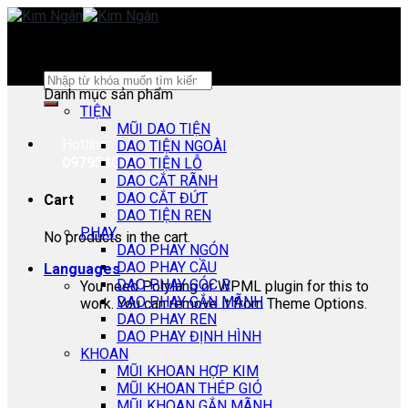
Skip
to
content
Search
Danh mục sản phẩm
for:
TIỆN
MŨI DAO TIỆN
Hotline:
DAO TIỆN NGOÀI
0979540178
DAO TIỆN LỖ
DAO CẮT RÃNH
DAO CẮT ĐỨT
Cart
DAO TIỆN REN
PHAY
No products in the cart.
DAO PHAY NGÓN
DAO PHAY CẦU
Languages
DAO PHAY GÓC R
You need Polylang or WPML plugin for this to
DAO PHAY GẮN MÃNH
work. You can remove it from Theme Options.
DAO PHAY REN
DAO PHAY ĐỊNH HÌNH
KHOAN
MŨI KHOAN HỢP KIM
MŨI KHOAN THÉP GIÓ
MŨI KHOAN GẮN MÃNH