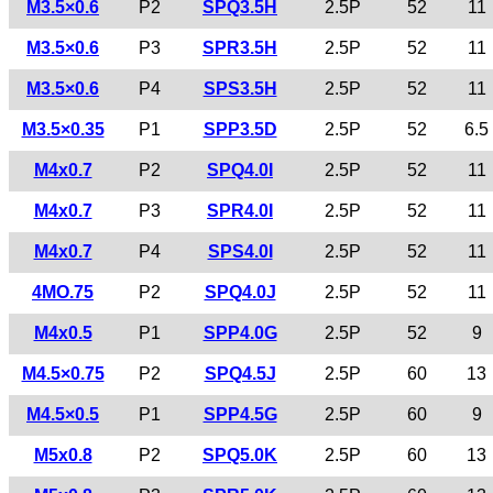
M3.5×0.6
P2
SPQ3.5H
2.5P
52
11
M3.5×0.6
P3
SPR3.5H
2.5P
52
11
M3.5×0.6
P4
SPS3.5H
2.5P
52
11
M3.5×0.35
P1
SPP3.5D
2.5P
52
6.5
M4x0.7
P2
SPQ4.0I
2.5P
52
11
M4x0.7
P3
SPR4.0I
2.5P
52
11
M4x0.7
P4
SPS4.0I
2.5P
52
11
4MO.75
P2
SPQ4.0J
2.5P
52
11
M4x0.5
P1
SPP4.0G
2.5P
52
9
M4.5×0.75
P2
SPQ4.5J
2.5P
60
13
M4.5×0.5
P1
SPP4.5G
2.5P
60
9
M5x0.8
P2
SPQ5.0K
2.5P
60
13