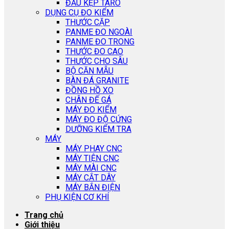
ĐẦU KẸP TARO
DỤNG CỤ ĐO KIỂM
THƯỚC CẶP
PANME ĐO NGOÀI
PANME ĐO TRONG
THƯỚC ĐO CAO
THƯỚC CHO SÂU
BỘ CĂN MẪU
BÀN ĐÁ GRANITE
ĐỒNG HỒ XO
CHÂN ĐẾ GÁ
MÁY ĐO KIỂM
MÁY ĐO ĐỘ CỨNG
DƯỠNG KIỂM TRA
MÁY
MÁY PHAY CNC
MÁY TIỆN CNC
MÁY MÀI CNC
MÁY CẮT DÂY
MÁY BẮN ĐIỆN
PHỤ KIỆN CƠ KHÍ
Trang chủ
Giới thiệu