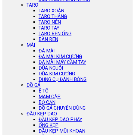
TARO
TARO XOẮN
TARO THẲNG
TARO NÉN
TARO TAY
TARO REN ỐNG
BÀN REN
MÀI
ĐÁ MÀI
ĐÁ MÀI KIM CƯƠNG
ĐÁ MÀI MÁY CẦM TAY
DŨA NGUỘI
DŨA KIM CƯƠNG
DỤNG CỤ ĐÁNH BÓNG
ĐỒ GÁ
Ê TÔ
MÂM CẶP
BỘ CĂN
ĐỒ GÁ CHUYÊN DÙNG
ĐẦU KẸP DAO
ĐẦU KẸP DAO PHAY
ỐNG KẸP
ĐẦU KẸP MŨI KHOAN