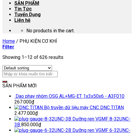
SẢN PHẨM
Tin Tức
Tuyển Dụng
Liên hệ
No products in the cart.
Home
/
PHỤ KIỆN CƠ KHÍ
Filter
Showing 1–12 of 626 results
SẢN PHẨM MỚI
Dao phay nhôm OSG AL+MG-ET 1x3x50x6 - A3F010
267.000
₫
Bộ truyền dữ liệu máy CNC DNC TITAN
2.477.000
₫
Dưỡng ren VGMF 8-32UNC-
3B
850.000
₫
Dưỡng ren VGMF 6-32UNC-