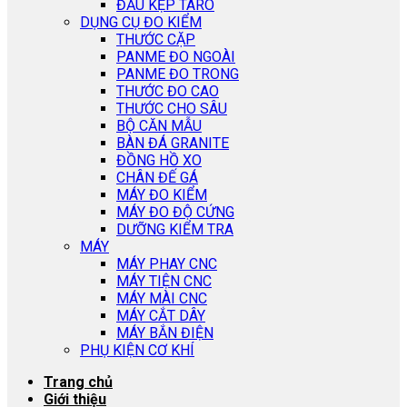
ĐẦU KẸP TARO
DỤNG CỤ ĐO KIỂM
THƯỚC CẶP
PANME ĐO NGOÀI
PANME ĐO TRONG
THƯỚC ĐO CAO
THƯỚC CHO SÂU
BỘ CĂN MẪU
BÀN ĐÁ GRANITE
ĐỒNG HỒ XO
CHÂN ĐẾ GÁ
MÁY ĐO KIỂM
MÁY ĐO ĐỘ CỨNG
DƯỠNG KIỂM TRA
MÁY
MÁY PHAY CNC
MÁY TIỆN CNC
MÁY MÀI CNC
MÁY CẮT DÂY
MÁY BẮN ĐIỆN
PHỤ KIỆN CƠ KHÍ
Trang chủ
Giới thiệu