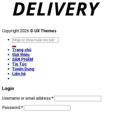
Copyright 2026 ©
UX Themes
Search
for:
Trang chủ
Giới thiệu
SẢN PHẨM
Tin Tức
Tuyển Dụng
Liên hệ
Login
Username or email address
*
Password
*