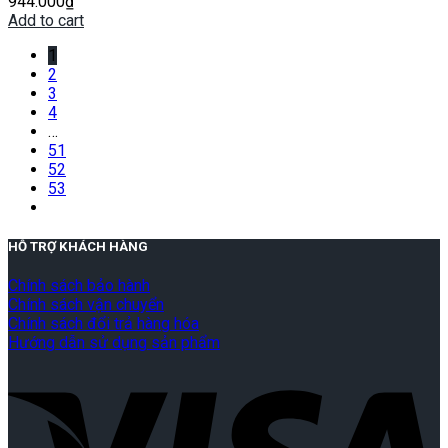
944.000
₫
Add to cart
1
2
3
4
…
51
52
53
HỖ TRỢ KHÁCH HÀNG
Chính sách bảo hành
Chính sách vận chuyển
Chính sách đổi trả hàng hóa
Hướng dẫn sử dụng sản phẩm