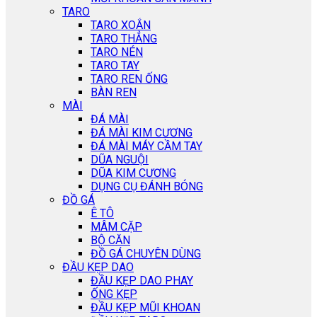
TARO
TARO XOẮN
TARO THẲNG
TARO NÉN
TARO TAY
TARO REN ỐNG
BÀN REN
MÀI
ĐÁ MÀI
ĐÁ MÀI KIM CƯƠNG
ĐÁ MÀI MÁY CẦM TAY
DŨA NGUỘI
DŨA KIM CƯƠNG
DỤNG CỤ ĐÁNH BÓNG
ĐỒ GÁ
Ê TÔ
MÂM CẶP
BỘ CĂN
ĐỒ GÁ CHUYÊN DÙNG
ĐẦU KẸP DAO
ĐẦU KẸP DAO PHAY
ỐNG KẸP
ĐẦU KẸP MŨI KHOAN