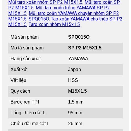
Mũi taro xoắn nhôm SP P2 M15X1.5
,
Mũi taro xoắn SP
P2 M15X1.5
,
Mũi taro xoắn trắng YAMAWA SP P2
M15X1.5
,
Mũi taro xoắn YAMAWA chuyên nhôm SP P2
M15X1.5
,
SPQ015O
,
Tap xoắn YAMAWA cho thép SP P2
M15X1.5
,
Taro xoắn nhôm M15x1.5
Mã sản phẩm
SPQ015O
Mô tả sản phẩm
SP P2 M15X1.5
Hãng sản xuất
YAMAWA
Xuất xứ
Japan
Vật liệu
HSS
Quy cách
M15X1.5
Bước ren TPI
1.5 mm
Tổng chiều dài L
95 mm
Chiều dài me cắt l
26 mm