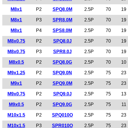
M8x1
P2
SPQ8.0M
2.5P
70
19
M8x1
P3
SPR8.0M
2.5P
70
19
M8x1
P4
SPS8.0M
2.5P
70
19
M8x0.75
P2
SPQ8.0J
2.5P
70
19
M8x0.75
P3
SPR8.0J
2.5P
70
19
M8x0.5
P2
SPQ8.0G
2.5P
70
10
M9x1.25
P2
SPQ9.0N
2.5P
75
23
M9x1
P2
SPQ9.0M
2.5P
75
23
M9x0.75
P2
SPQ9.0J
2.5P
75
13
M9x0.5
P2
SPQ9.0G
2.5P
75
11
M10x1.5
P2
SPQ010O
2.5P
75
23
M10x1.5
P3
SPR010O
2.5P
75
23