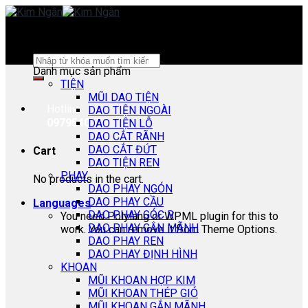
Skip
to
content
Search
Danh mục sản phẩm
for:
TIỆN
MŨI DAO TIỆN
Hotline:
DAO TIỆN NGOÀI
0979540178
DAO TIỆN LỖ
DAO CẮT RÃNH
DAO CẮT ĐỨT
Cart
DAO TIỆN REN
PHAY
No products in the cart.
DAO PHAY NGÓN
DAO PHAY CẦU
Languages
DAO PHAY GÓC R
You need Polylang or WPML plugin for this to
DAO PHAY GẮN MÃNH
work. You can remove it from Theme Options.
DAO PHAY REN
DAO PHAY ĐỊNH HÌNH
KHOAN
MŨI KHOAN HỢP KIM
MŨI KHOAN THÉP GIÓ
MŨI KHOAN GẮN MÃNH