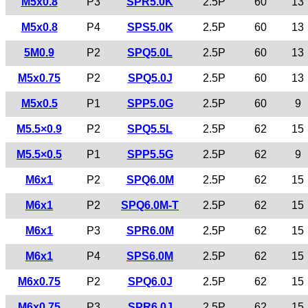
M5x0.8
P3
SPR5.0K
2.5P
60
13
M5x0.8
P4
SPS5.0K
2.5P
60
13
5M0.9
P2
SPQ5.0L
2.5P
60
13
M5x0.75
P2
SPQ5.0J
2.5P
60
13
M5x0.5
P1
SPP5.0G
2.5P
60
9
M5.5×0.9
P2
SPQ5.5L
2.5P
62
15
M5.5×0.5
P1
SPP5.5G
2.5P
62
9
M6x1
P2
SPQ6.0M
2.5P
62
15
M6x1
P2
SPQ6.0M-T
2.5P
62
15
M6x1
P3
SPR6.0M
2.5P
62
15
M6x1
P4
SPS6.0M
2.5P
62
15
M6x0.75
P2
SPQ6.0J
2.5P
62
15
M6x0.75
P3
SPR6.0J
2.5P
62
15