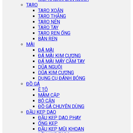
TARO
TARO XOẮN
TARO THẲNG
TARO NÉN
TARO TAY
TARO REN ỐNG
BÀN REN
MÀI
ĐÁ MÀI
ĐÁ MÀI KIM CƯƠNG
ĐÁ MÀI MÁY CẦM TAY
DŨA NGUỘI
DŨA KIM CƯƠNG
DỤNG CỤ ĐÁNH BÓNG
ĐỒ GÁ
Ê TÔ
MÂM CẶP
BỘ CĂN
ĐỒ GÁ CHUYÊN DÙNG
ĐẦU KẸP DAO
ĐẦU KẸP DAO PHAY
ỐNG KẸP
ĐẦU KẸP MŨI KHOAN