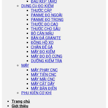
ĐẦU KẸP TARO
DỤNG CỤ ĐO KIỂM
THƯỚC CẶP
PANME ĐO NGOÀI
PANME ĐO TRONG
THƯỚC ĐO CAO
THƯỚC CHO SÂU
BỘ CĂN MẪU
BÀN ĐÁ GRANITE
ĐỒNG HỒ XO
CHÂN ĐẾ GÁ
MÁY ĐO KIỂM
MÁY ĐO ĐỘ CỨNG
DƯỠNG KIỂM TRA
MÁY
MÁY PHAY CNC
MÁY TIỆN CNC
MÁY MÀI CNC
MÁY CẮT DÂY
MÁY BẮN ĐIỆN
PHỤ KIỆN CƠ KHÍ
Trang chủ
Giới thiệu