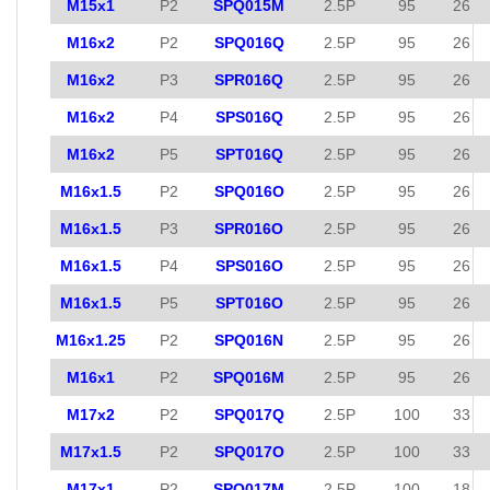
M15x1
P2
SPQ015M
2.5P
95
26
M16x2
P2
SPQ016Q
2.5P
95
26
M16x2
P3
SPR016Q
2.5P
95
26
M16x2
P4
SPS016Q
2.5P
95
26
M16x2
P5
SPT016Q
2.5P
95
26
M16x1.5
P2
SPQ016O
2.5P
95
26
M16x1.5
P3
SPR016O
2.5P
95
26
M16x1.5
P4
SPS016O
2.5P
95
26
M16x1.5
P5
SPT016O
2.5P
95
26
M16x1.25
P2
SPQ016N
2.5P
95
26
M16x1
P2
SPQ016M
2.5P
95
26
M17x2
P2
SPQ017Q
2.5P
100
33
M17x1.5
P2
SPQ017O
2.5P
100
33
M17x1
P2
SPQ017M
2.5P
100
18