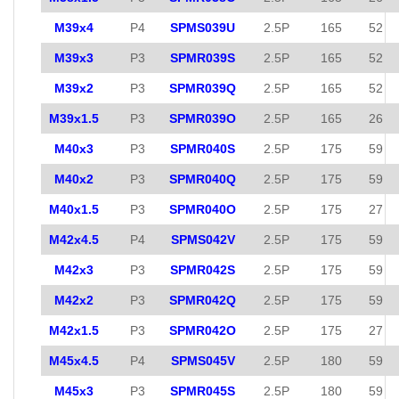
M39x4
P4
SPMS039U
2.5P
165
52
M39x3
P3
SPMR039S
2.5P
165
52
M39x2
P3
SPMR039Q
2.5P
165
52
M39x1.5
P3
SPMR039O
2.5P
165
26
M40x3
P3
SPMR040S
2.5P
175
59
M40x2
P3
SPMR040Q
2.5P
175
59
M40x1.5
P3
SPMR040O
2.5P
175
27
M42x4.5
P4
SPMS042V
2.5P
175
59
M42x3
P3
SPMR042S
2.5P
175
59
M42x2
P3
SPMR042Q
2.5P
175
59
M42x1.5
P3
SPMR042O
2.5P
175
27
M45x4.5
P4
SPMS045V
2.5P
180
59
M45x3
P3
SPMR045S
2.5P
180
59