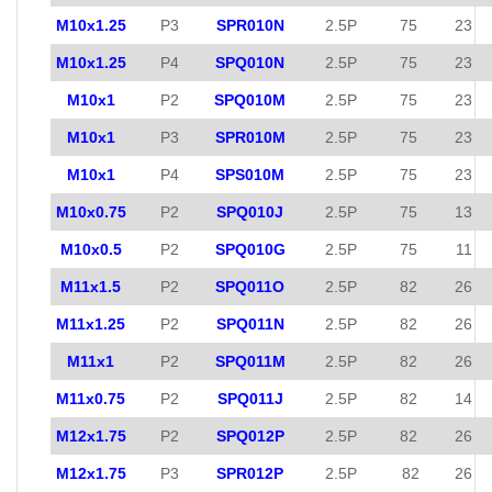
M10x1.25
P3
SPR010N
2.5P
75
23
M10x1.25
P4
SPQ010N
2.5P
75
23
M10x1
P2
SPQ010M
2.5P
75
23
M10x1
P3
SPR010M
2.5P
75
23
M10x1
P4
SPS010M
2.5P
75
23
M10x0.75
P2
SPQ010J
2.5P
75
13
M10x0.5
P2
SPQ010G
2.5P
75
11
M11x1.5
P2
SPQ011O
2.5P
82
26
M11x1.25
P2
SPQ011N
2.5P
82
26
M11x1
P2
SPQ011M
2.5P
82
26
M11x0.75
P2
SPQ011J
2.5P
82
14
M12x1.75
P2
SPQ012P
2.5P
82
26
M12x1.75
P3
SPR012P
2.5P
82
26