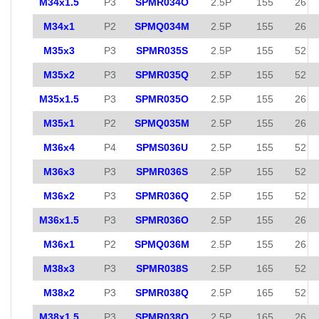
M34x1.5
P3
SPMR034O
2.5P
155
26
M34x1
P2
SPMQ034M
2.5P
155
26
M35x3
P3
SPMR035S
2.5P
155
52
M35x2
P3
SPMR035Q
2.5P
155
52
M35x1.5
P3
SPMR035O
2.5P
155
26
M35x1
P2
SPMQ035M
2.5P
155
26
M36x4
P4
SPMS036U
2.5P
155
52
M36x3
P3
SPMR036S
2.5P
155
52
M36x2
P3
SPMR036Q
2.5P
155
52
M36x1.5
P3
SPMR036O
2.5P
155
26
M36x1
P2
SPMQ036M
2.5P
155
26
M38x3
P3
SPMR038S
2.5P
165
52
M38x2
P3
SPMR038Q
2.5P
165
52
M38x1.5
P3
SPMR038O
2.5P
165
26