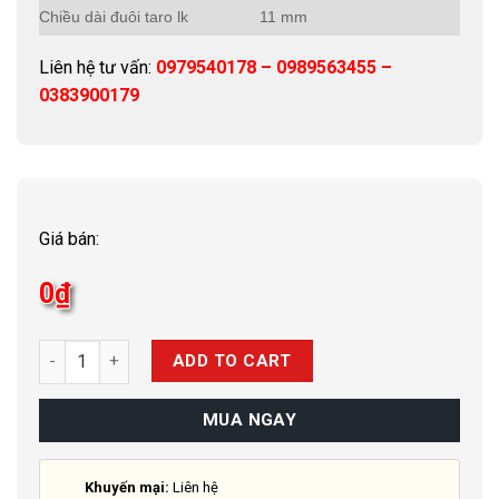
Chiều dài đuôi taro lk
11 mm
Liên hệ tư vấn:
0979540178 – 0989563455 –
0383900179
Giá bán:
0
₫
Quantity
ADD TO CART
MUA NGAY
Khuyến mại:
Liên hệ