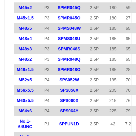
M45x2
P3
SPMR045Q
2.5P
180
59
M45x1.5
P3
SPMR045O
2.5P
180
27
M48x5
P4
SPMS048W
2.5P
185
65
M48x4
P4
SPMS048U
2.5P
185
65
M48x3
P3
SPMR048S
2.5P
185
65
M48x2
P3
SPMR048Q
2.5P
185
65
M48x1.5
P3
SPMR048O
2.5P
185
28
M52x5
P4
SPS052W
2.5P
195
70
M56x5.5
P4
SPS056X
2.5P
205
70
M60x5.5
P4
SPS060X
2.5P
215
76
M64x6
P4
SPS064Y
2.5P
225
79
No.1-
P1
SPPUN1D
2.5P
42
7.2
64UNC