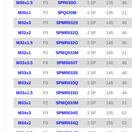
M30x1.5
P3
SPR030O
2.5P
135
46
M30x1
P2
SPQ030M
2.5P
135
21
M32x3
P3
SPMR032S
2.5P
145
46
M32x2
P3
SPMR032Q
2.5P
145
46
M32x1.5
P3
SPMR032O
2.5P
145
46
M32x1
P2
SPMQ032M
2.5P
145
21
M33x3.5
P4
SPMS033T
2.5P
145
46
M33x3
P3
SPMR033S
2.5P
145
46
M33x2
P3
SPMR033Q
2.5P
145
46
M33x1.5
P3
SPMR033O
2.5P
145
46
M33x1
P2
SPMQ033M
2.5P
145
21
M34x3
P3
SPMR034S
2.5P
155
52
M34x2
P3
SPMR034Q
2.5P
155
52