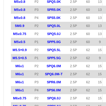
M5x0.8
P2
SPQ5.0K
2.5P
60
13
M5x0.8
P3
SPR5.0K
2.5P
60
13
M5x0.8
P4
SPS5.0K
2.5P
60
13
5M0.9
P2
SPQ5.0L
2.5P
60
13
M5x0.75
P2
SPQ5.0J
2.5P
60
13
M5x0.5
P1
SPP5.0G
2.5P
60
9
M5.5×0.9
P2
SPQ5.5L
2.5P
62
15
M5.5×0.5
P1
SPP5.5G
2.5P
62
9
M6x1
P2
SPQ6.0M
2.5P
62
15
M6x1
P2
SPQ6.0M-T
2.5P
62
15
M6x1
P3
SPR6.0M
2.5P
62
15
M6x1
P4
SPS6.0M
2.5P
62
15
M6x0.75
P2
SPQ6.0J
2.5P
62
15