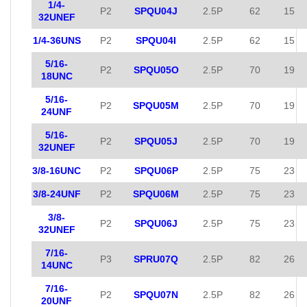
1/4-
P2
SPQU04J
2.5P
62
15
32UNEF
1/4-36UNS
P2
SPQU04I
2.5P
62
15
5/16-
P2
SPQU05O
2.5P
70
19
18UNC
5/16-
P2
SPQU05M
2.5P
70
19
24UNF
5/16-
P2
SPQU05J
2.5P
70
19
32UNEF
3/8-16UNC
P2
SPQU06P
2.5P
75
23
3/8-24UNF
P2
SPQU06M
2.5P
75
23
3/8-
P2
SPQU06J
2.5P
75
23
32UNEF
7/16-
P3
SPRU07Q
2.5P
82
26
14UNC
7/16-
P2
SPQU07N
2.5P
82
26
20UNF