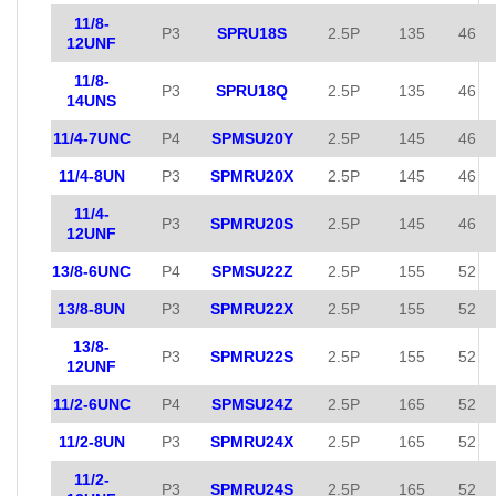
11/8-
P3
SPRU18S
2.5P
135
46
12UNF
11/8-
P3
SPRU18Q
2.5P
135
46
14UNS
11/4-7UNC
P4
SPMSU20Y
2.5P
145
46
11/4-8UN
P3
SPMRU20X
2.5P
145
46
11/4-
P3
SPMRU20S
2.5P
145
46
12UNF
13/8-6UNC
P4
SPMSU22Z
2.5P
155
52
13/8-8UN
P3
SPMRU22X
2.5P
155
52
13/8-
P3
SPMRU22S
2.5P
155
52
12UNF
11/2-6UNC
P4
SPMSU24Z
2.5P
165
52
11/2-8UN
P3
SPMRU24X
2.5P
165
52
11/2-
P3
SPMRU24S
2.5P
165
52