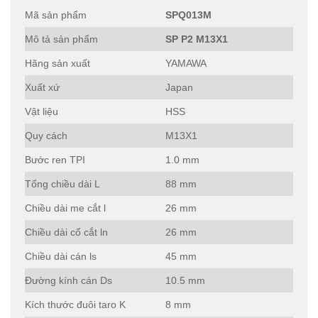
Mã sản phẩm
SPQ013M
Mô tả sản phẩm
SP P2 M13X1
Hãng sản xuất
YAMAWA
Xuất xứ
Japan
Vật liệu
HSS
Quy cách
M13X1
Bước ren TPI
1.0 mm
Tổng chiều dài L
88 mm
Chiều dài me cắt l
26 mm
Chiều dài cổ cắt ln
26 mm
Chiều dài cán ls
45 mm
Đường kính cán Ds
10.5 mm
Kích thước đuôi taro K
8 mm