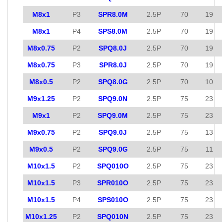
M8x1
P3
SPR8.0M
2.5P
70
19
M8x1
P4
SPS8.0M
2.5P
70
19
M8x0.75
P2
SPQ8.0J
2.5P
70
19
M8x0.75
P3
SPR8.0J
2.5P
70
19
M8x0.5
P2
SPQ8.0G
2.5P
70
10
M9x1.25
P2
SPQ9.0N
2.5P
75
23
M9x1
P2
SPQ9.0M
2.5P
75
23
M9x0.75
P2
SPQ9.0J
2.5P
75
13
M9x0.5
P2
SPQ9.0G
2.5P
75
11
M10x1.5
P2
SPQ010O
2.5P
75
23
M10x1.5
P3
SPR010O
2.5P
75
23
M10x1.5
P4
SPS010O
2.5P
75
23
M10x1.25
P2
SPQ010N
2.5P
75
23