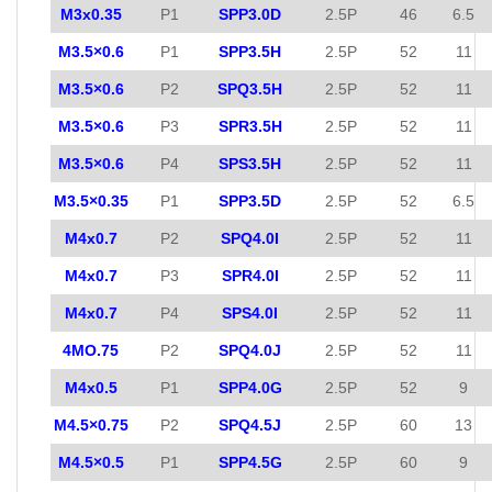
M3x0.35
P1
SPP3.0D
2.5P
46
6.5
M3.5×0.6
P1
SPP3.5H
2.5P
52
11
M3.5×0.6
P2
SPQ3.5H
2.5P
52
11
M3.5×0.6
P3
SPR3.5H
2.5P
52
11
M3.5×0.6
P4
SPS3.5H
2.5P
52
11
M3.5×0.35
P1
SPP3.5D
2.5P
52
6.5
M4x0.7
P2
SPQ4.0I
2.5P
52
11
M4x0.7
P3
SPR4.0I
2.5P
52
11
M4x0.7
P4
SPS4.0I
2.5P
52
11
4MO.75
P2
SPQ4.0J
2.5P
52
11
M4x0.5
P1
SPP4.0G
2.5P
52
9
M4.5×0.75
P2
SPQ4.5J
2.5P
60
13
M4.5×0.5
P1
SPP4.5G
2.5P
60
9