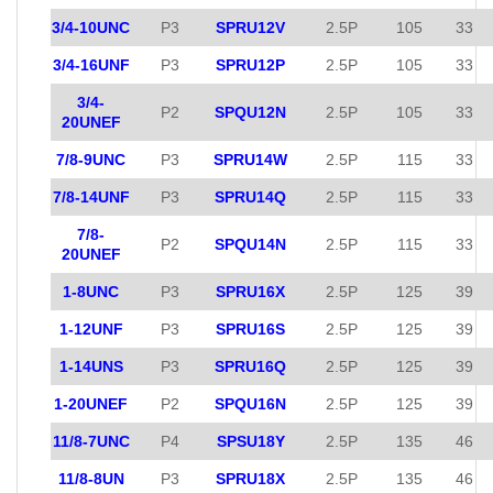
3/4-10UNC
P3
SPRU12V
2.5P
105
33
3/4-16UNF
P3
SPRU12P
2.5P
105
33
3/4-
P2
SPQU12N
2.5P
105
33
20UNEF
7/8-9UNC
P3
SPRU14W
2.5P
115
33
7/8-14UNF
P3
SPRU14Q
2.5P
115
33
7/8-
P2
SPQU14N
2.5P
115
33
20UNEF
1-8UNC
P3
SPRU16X
2.5P
125
39
1-12UNF
P3
SPRU16S
2.5P
125
39
1-14UNS
P3
SPRU16Q
2.5P
125
39
1-20UNEF
P2
SPQU16N
2.5P
125
39
11/8-7UNC
P4
SPSU18Y
2.5P
135
46
11/8-8UN
P3
SPRU18X
2.5P
135
46