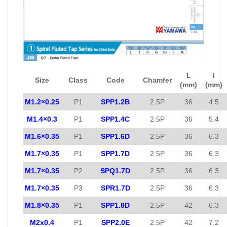
L
l
Size
Class
Code
Chamfer
(mm)
(mm)
M1.2×0.25
P1
SPP1.2B
2.5P
36
4.5
M1.4×0.3
P1
SPP1.4C
2.5P
36
5.4
M1.6×0.35
P1
SPP1.6D
2.5P
36
6.3
M1.7×0.35
P1
SPP1.7D
2.5P
36
6.3
M1.7×0.35
P2
SPQ1.7D
2.5P
36
6.3
M1.7×0.35
P3
SPR1.7D
2.5P
36
6.3
M1.8×0.35
P1
SPP1.8D
2.5P
42
6.3
M2x0.4
P1
SPP2.0E
2.5P
42
7.2