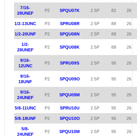
7/16-
P2
SPQU07K
2.5P
82
26
28UNEF
1/2-13UNC
P3
SPRU08R
2.5P
88
26
1/2-20UNF
P2
SPQU08N
2.5P
88
26
1/2-
P2
SPQU08K
2.5P
88
26
28UNEF
9/16-
P3
SPRU09S
2.5P
95
26
12UNC
9/16-
P2
SPQU09O
2.5P
95
26
18UNF
9/16-
P2
SPQU09M
2.5P
95
26
24UNEF
5/8-11UNC
P3
SPRU10U
2.5P
95
26
5/8-18UNF
P2
SPQU10O
2.5P
95
26
5/8-
P2
SPQU10M
2.5P
95
26
24UNEF