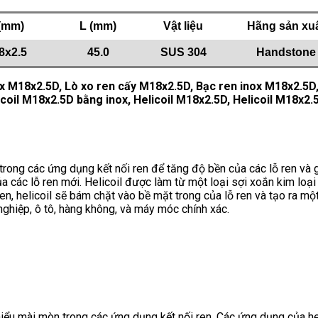
(mm)
L (mm)
Vật liệu
Hãng sản xu
8x2.5
45.0
SUS 304
Handstone
nox M18x2.5D, Lò xo ren cấy M18x2.5D, Bạc ren inox M18x2.5D, 
icoil M18x2.5D bằng inox, Helicoil M18x2.5D, Helicoil M18x2.5
trong các ứng dụng kết nối ren để tăng độ bền của các lỗ ren và 
 các lỗ ren mới. Helicoil được làm từ một loại sợi xoắn kim loại
n, helicoil sẽ bám chặt vào bề mặt trong của lỗ ren và tạo ra một
ghiệp, ô tô, hàng không, và máy móc chính xác.
iểu mài mòn trong các ứng dụng kết nối ren. Các ứng dụng của he