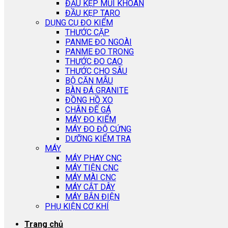
ĐẦU KẸP MŨI KHOAN
ĐẦU KẸP TARO
DỤNG CỤ ĐO KIỂM
THƯỚC CẶP
PANME ĐO NGOÀI
PANME ĐO TRONG
THƯỚC ĐO CAO
THƯỚC CHO SÂU
BỘ CĂN MẪU
BÀN ĐÁ GRANITE
ĐỒNG HỒ XO
CHÂN ĐẾ GÁ
MÁY ĐO KIỂM
MÁY ĐO ĐỘ CỨNG
DƯỠNG KIỂM TRA
MÁY
MÁY PHAY CNC
MÁY TIỆN CNC
MÁY MÀI CNC
MÁY CẮT DÂY
MÁY BẮN ĐIỆN
PHỤ KIỆN CƠ KHÍ
Trang chủ