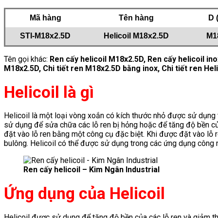
Mã hàng
Tên hàng
D 
STI-M18x2.5D
Helicoil M18x2.5D
M1
Tên gọi khác:
Ren cấy helicoil M18x2.5D
, Ren cấy helicoil i
M18x2.5D, Chi tiết ren M18x2.5D bằng inox, Chi tiết ren Hel
Helicoil là gì
Helicoil là một loại vòng xoắn có kích thước nhỏ được sử dụng 
sử dụng để sửa chữa các lỗ ren bị hỏng hoặc để tăng độ bền của
đặt vào lỗ ren bằng một công cụ đặc biệt. Khi được đặt vào lỗ re
bulông. Helicoil có thể được sử dụng trong các ứng dụng công n
Ren cấy helicoil – Kim Ngân Industrial
Ứng dụng của Helicoil
Helicoil được sử dụng để tăng độ bền của các lỗ ren và giảm th