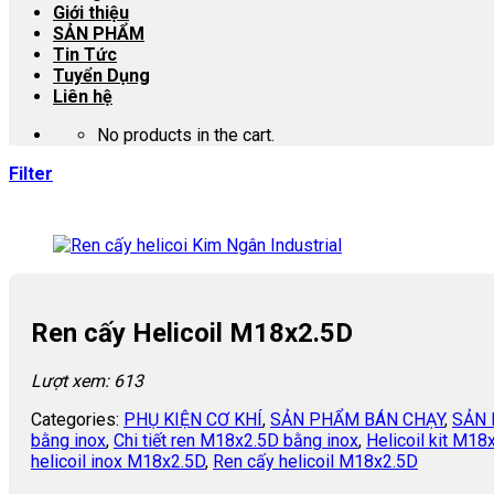
Giới thiệu
SẢN PHẨM
Tin Tức
Tuyển Dụng
Liên hệ
No products in the cart.
Filter
Ren cấy Helicoil M18x2.5D
Lượt xem: 613
Categories:
PHỤ KIỆN CƠ KHÍ
,
SẢN PHẨM BÁN CHẠY
,
SẢN 
bằng inox
,
Chi tiết ren M18x2.5D bằng inox
,
Helicoil kit M18
helicoil inox M18x2.5D
,
Ren cấy helicoil M18x2.5D