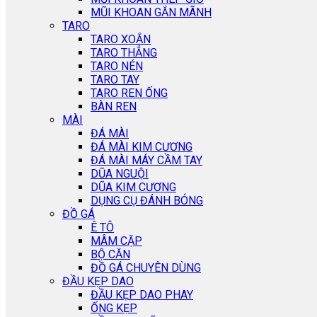
MŨI KHOAN GẮN MÃNH
TARO
TARO XOẮN
TARO THẲNG
TARO NÉN
TARO TAY
TARO REN ỐNG
BÀN REN
MÀI
ĐÁ MÀI
ĐÁ MÀI KIM CƯƠNG
ĐÁ MÀI MÁY CẦM TAY
DŨA NGUỘI
DŨA KIM CƯƠNG
DỤNG CỤ ĐÁNH BÓNG
ĐỒ GÁ
Ê TÔ
MÂM CẶP
BỘ CĂN
ĐỒ GÁ CHUYÊN DÙNG
ĐẦU KẸP DAO
ĐẦU KẸP DAO PHAY
ỐNG KẸP