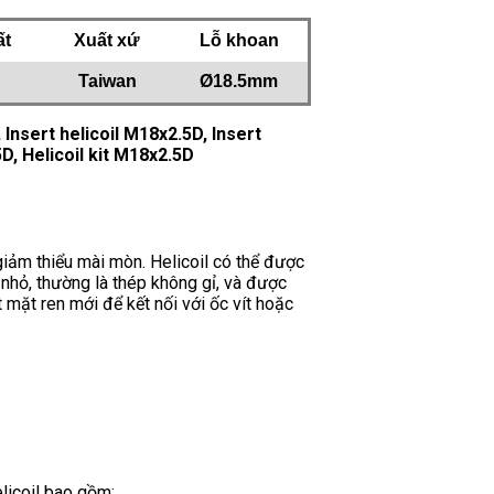
ất
Xuất xứ
Lỗ khoan
Taiwan
Ø18.5mm
Insert helicoil M18x2.5D, Insert
D, Helicoil kit M18x2.5D
giảm thiểu mài mòn. Helicoil có thể được
 nhỏ, thường là thép không gỉ, và được
 mặt ren mới để kết nối với ốc vít hoặc
licoil bao gồm: