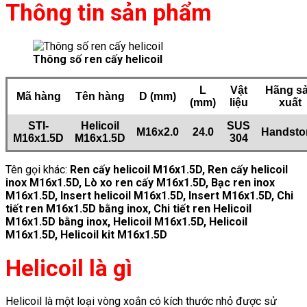
Thông tin sản phẩm
Thông số ren cấy helicoil
L
Vật
Hãng s
Mã hàng
Tên hàng
D (mm)
(mm)
liệu
xuất
STI-
Helicoil
SUS
M16x2.0
24.0
Handsto
M16x1.5D
M16x1.5D
304
Tên gọi khác:
Ren cấy helicoil M16x1.5D
, Ren cấy helicoil
inox M16x1.5D, Lò xo ren cấy M16x1.5D, Bạc ren inox
M16x1.5D, Insert helicoil M16x1.5D, Insert M16x1.5D, Chi
tiết ren M16x1.5D bằng inox, Chi tiết ren Helicoil
M16x1.5D bằng inox, Helicoil M16x1.5D, Helicoil
M16x1.5D, Helicoil kit M16x1.5D
Helicoil là gì
Helicoil là một loại vòng xoắn có kích thước nhỏ được sử