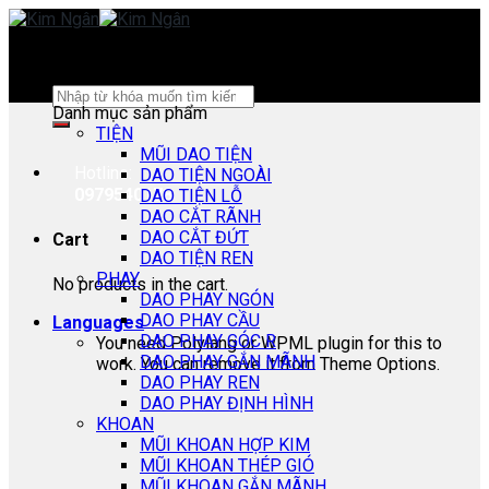
Skip
to
content
Search
Danh mục sản phẩm
for:
TIỆN
MŨI DAO TIỆN
Hotline:
DAO TIỆN NGOÀI
0979540178
DAO TIỆN LỖ
DAO CẮT RÃNH
DAO CẮT ĐỨT
Cart
DAO TIỆN REN
PHAY
No products in the cart.
DAO PHAY NGÓN
DAO PHAY CẦU
Languages
DAO PHAY GÓC R
You need Polylang or WPML plugin for this to
DAO PHAY GẮN MÃNH
work. You can remove it from Theme Options.
DAO PHAY REN
DAO PHAY ĐỊNH HÌNH
KHOAN
MŨI KHOAN HỢP KIM
MŨI KHOAN THÉP GIÓ
MŨI KHOAN GẮN MÃNH