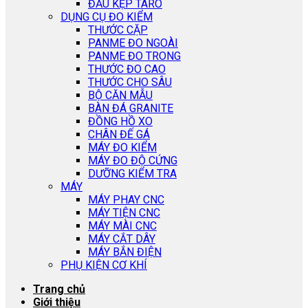
ĐẦU KẸP TARO
DỤNG CỤ ĐO KIỂM
THƯỚC CẶP
PANME ĐO NGOÀI
PANME ĐO TRONG
THƯỚC ĐO CAO
THƯỚC CHO SÂU
BỘ CĂN MẪU
BÀN ĐÁ GRANITE
ĐỒNG HỒ XO
CHÂN ĐẾ GÁ
MÁY ĐO KIỂM
MÁY ĐO ĐỘ CỨNG
DƯỠNG KIỂM TRA
MÁY
MÁY PHAY CNC
MÁY TIỆN CNC
MÁY MÀI CNC
MÁY CẮT DÂY
MÁY BẮN ĐIỆN
PHỤ KIỆN CƠ KHÍ
Trang chủ
Giới thiệu