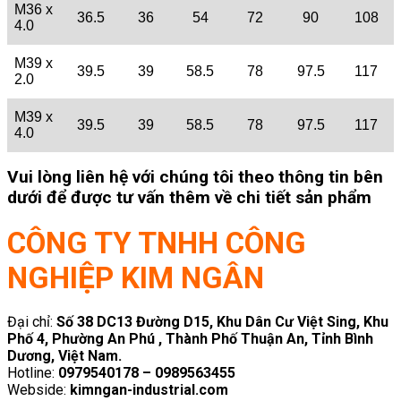
M36 x
36.5
36
54
72
90
108
4.0
M39 x
39.5
39
58.5
78
97.5
117
2.0
M39 x
39.5
39
58.5
78
97.5
117
4.0
Vui lòng liên hệ với chúng tôi theo thông tin bên
dưới để được tư vấn thêm về chi tiết sản phẩm
CÔNG TY TNHH CÔNG
NGHIỆP KIM NGÂN
Đại chỉ:
Số 38 DC13 Đường D15, Khu Dân Cư Việt Sing, Khu
Phố 4, Phường An Phú , Thành Phố Thuận An, Tỉnh Bình
Dương, Việt Nam.
Hotline:
0979540178 – 0989563455
Webside:
kimngan-industrial.com