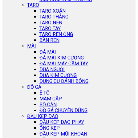
TARO
TARO XOẮN
TARO THẲNG
TARO NÉN
TARO TAY
TARO REN ỐNG
BÀN REN
MÀI
ĐÁ MÀI
ĐÁ MÀI KIM CƯƠNG
ĐÁ MÀI MÁY CẦM TAY
DŨA NGUỘI
DŨA KIM CƯƠNG
DỤNG CỤ ĐÁNH BÓNG
ĐỒ GÁ
Ê TÔ
MÂM CẶP
BỘ CĂN
ĐỒ GÁ CHUYÊN DÙNG
ĐẦU KẸP DAO
ĐẦU KẸP DAO PHAY
ỐNG KẸP
ĐẦU KẸP MŨI KHOAN