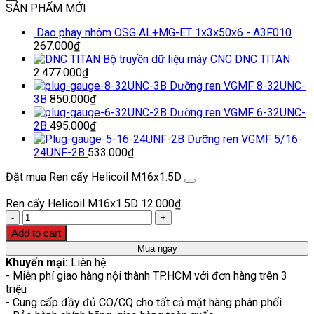
SẢN PHẨM MỚI
Dao phay nhôm OSG AL+MG-ET 1x3x50x6 - A3F010
267.000
₫
Bộ truyền dữ liệu máy CNC DNC TITAN
2.477.000
₫
Dưỡng ren VGMF 8-32UNC-
3B
850.000
₫
Dưỡng ren VGMF 6-32UNC-
2B
495.000
₫
Dưỡng ren VGMF 5/16-
24UNF-2B
533.000
₫
Đặt mua Ren cấy Helicoil M16x1.5D
Ren cấy Helicoil M16x1.5D
12.000
₫
Quantity
Add to cart
Mua ngay
Khuyến mại:
Liên hệ
- Miễn phí giao hàng nội thành TP.HCM với đơn hàng trên 3
triệu
- Cung cấp đầy đủ CO/CQ cho tất cả mặt hàng phân phối