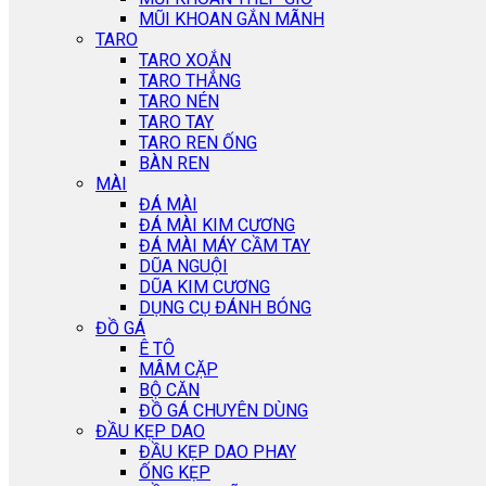
MŨI KHOAN GẮN MÃNH
TARO
TARO XOẮN
TARO THẲNG
TARO NÉN
TARO TAY
TARO REN ỐNG
BÀN REN
MÀI
ĐÁ MÀI
ĐÁ MÀI KIM CƯƠNG
ĐÁ MÀI MÁY CẦM TAY
DŨA NGUỘI
DŨA KIM CƯƠNG
DỤNG CỤ ĐÁNH BÓNG
ĐỒ GÁ
Ê TÔ
MÂM CẶP
BỘ CĂN
ĐỒ GÁ CHUYÊN DÙNG
ĐẦU KẸP DAO
ĐẦU KẸP DAO PHAY
ỐNG KẸP