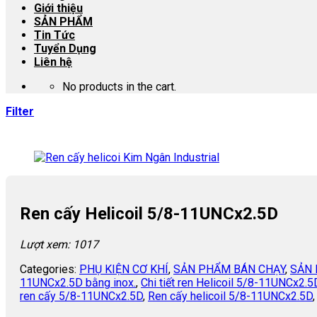
Giới thiệu
SẢN PHẨM
Tin Tức
Tuyển Dụng
Liên hệ
No products in the cart.
Filter
Ren cấy Helicoil 5/8-11UNCx2.5D
Lượt xem: 1017
Categories:
PHỤ KIỆN CƠ KHÍ
,
SẢN PHẨM BÁN CHẠY
,
SẢN 
11UNCx2.5D bằng inox.
,
Chi tiết ren Helicoil 5/8-11UNCx2.5
ren cấy 5/8-11UNCx2.5D
,
Ren cấy helicoil 5/8-11UNCx2.5D