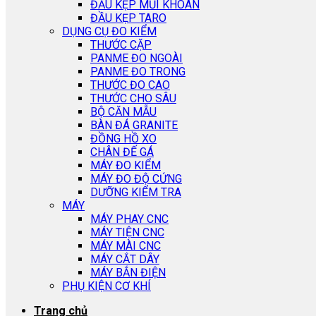
ĐẦU KẸP MŨI KHOAN
ĐẦU KẸP TARO
DỤNG CỤ ĐO KIỂM
THƯỚC CẶP
PANME ĐO NGOÀI
PANME ĐO TRONG
THƯỚC ĐO CAO
THƯỚC CHO SÂU
BỘ CĂN MẪU
BÀN ĐÁ GRANITE
ĐỒNG HỒ XO
CHÂN ĐẾ GÁ
MÁY ĐO KIỂM
MÁY ĐO ĐỘ CỨNG
DƯỠNG KIỂM TRA
MÁY
MÁY PHAY CNC
MÁY TIỆN CNC
MÁY MÀI CNC
MÁY CẮT DÂY
MÁY BẮN ĐIỆN
PHỤ KIỆN CƠ KHÍ
Trang chủ