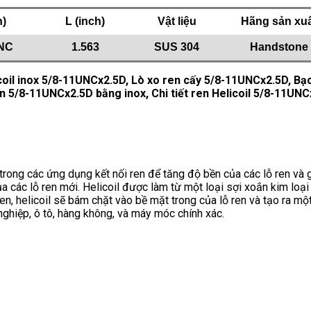
h)
L (inch)
Vật liệu
Hãng sản xu
UNC
1.563
SUS 304
Handstone
coil inox 5/8-11UNCx2.5D, Lò xo ren cấy 5/8-11UNCx2.5D, Bạ
n 5/8-11UNCx2.5D bằng inox, Chi tiết ren Helicoil 5/8-11UNCx
trong các ứng dụng kết nối ren để tăng độ bền của các lỗ ren và 
 các lỗ ren mới. Helicoil được làm từ một loại sợi xoắn kim loại
n, helicoil sẽ bám chặt vào bề mặt trong của lỗ ren và tạo ra một
ghiệp, ô tô, hàng không, và máy móc chính xác.