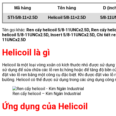
Mã hàng
Tên hàng
D (inc
STI-5/8-11×2.5D
Helicoil 5/8-11×2.5D
5/8-11
Tên gọi khác:
Ren cấy helicoil 5/8-11UNCx2.5D, Ren cấy heli
helicoil 5/8-11UNCx2.5D, Insert 5/8-11UNCx2.5D, Chi tiết re
11UNCx2.5D
Helicoil là gì
Helicoil là một loại vòng xoắn có kích thước nhỏ được sử dụng 
sử dụng để sửa chữa các lỗ ren bị hỏng hoặc để tăng độ bền của
đặt vào lỗ ren bằng một công cụ đặc biệt. Khi được đặt vào lỗ re
bulông. Helicoil có thể được sử dụng trong các ứng dụng công n
Ren cấy helicoil – Kim Ngân Industrial
Ứng dụng của Helicoil