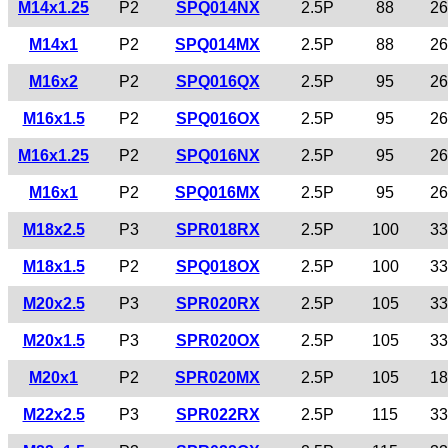
M14x1.25
P2
SPQ014NX
2.5P
88
26
M14x1
P2
SPQ014MX
2.5P
88
26
M16x2
P2
SPQ016QX
2.5P
95
26
M16x1.5
P2
SPQ016OX
2.5P
95
26
M16x1.25
P2
SPQ016NX
2.5P
95
26
M16x1
P2
SPQ016MX
2.5P
95
26
M18x2.5
P3
SPR018RX
2.5P
100
33
M18x1.5
P2
SPQ018OX
2.5P
100
33
M20x2.5
P3
SPR020RX
2.5P
105
33
M20x1.5
P3
SPR020OX
2.5P
105
33
M20x1
P2
SPR020MX
2.5P
105
18
M22x2.5
P3
SPR022RX
2.5P
115
33