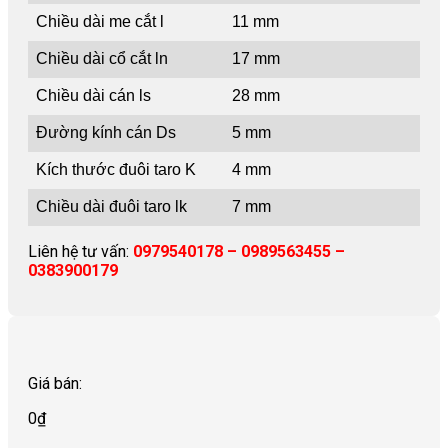
Chiều dài me cắt l
11 mm
Chiều dài cổ cắt ln
17 mm
Chiều dài cán ls
28 mm
Đường kính cán Ds
5 mm
Kích thước đuôi taro K
4 mm
Chiều dài đuôi taro lk
7 mm
Liên hệ tư vấn:
0979540178 – 0989563455 –
0383900179
Giá bán:
0
₫