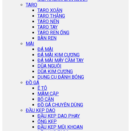
TARO
TARO XOẮN
TARO THẲNG
TARO NÉN
TARO TAY
TARO REN ỐNG
BÀN REN
MÀI
ĐÁ MÀI
ĐÁ MÀI KIM CƯƠNG
ĐÁ MÀI MÁY CẦM TAY
DŨA NGUỘI
DŨA KIM CƯƠNG
DỤNG CỤ ĐÁNH BÓNG
ĐỒ GÁ
Ê TÔ
MÂM CẶP
BỘ CĂN
ĐỒ GÁ CHUYÊN DÙNG
ĐẦU KẸP DAO
ĐẦU KẸP DAO PHAY
ỐNG KẸP
ĐẦU KẸP MŨI KHOAN