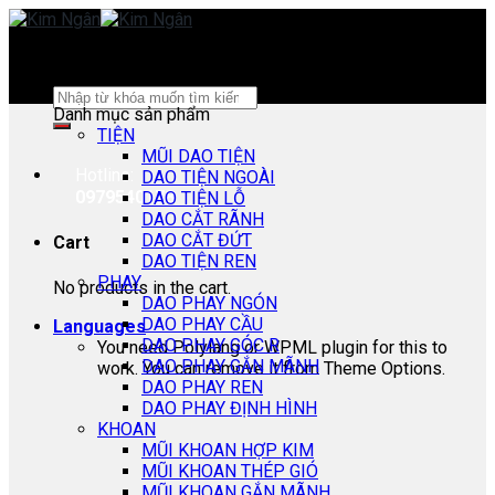
Skip
to
content
Search
Danh mục sản phẩm
for:
TIỆN
MŨI DAO TIỆN
Hotline:
DAO TIỆN NGOÀI
0979540178
DAO TIỆN LỖ
DAO CẮT RÃNH
DAO CẮT ĐỨT
Cart
DAO TIỆN REN
PHAY
No products in the cart.
DAO PHAY NGÓN
DAO PHAY CẦU
Languages
DAO PHAY GÓC R
You need Polylang or WPML plugin for this to
DAO PHAY GẮN MÃNH
work. You can remove it from Theme Options.
DAO PHAY REN
DAO PHAY ĐỊNH HÌNH
KHOAN
MŨI KHOAN HỢP KIM
MŨI KHOAN THÉP GIÓ
MŨI KHOAN GẮN MÃNH