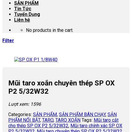
SẢN PHẨM
Tin Tức
Tuyển Dụng
Liên hệ
No products in the cart.
Filter
Mũi taro xoắn chuyên thép SP OX
P2 5/32W32
Lượt xem: 1596
Categories:
SẢN PHẨM
,
SẢN PHẨM BÁN CHẠY
,
SẢN
PHẨM NỐI BẬT
,
TARO
,
TARO XOẮN
Tags:
Mũi taro cắt
cho thép SP OX P2 5/32W32
,
Mũi taro chính xác SP OX
P2 5/32W32
,
Mũi taro chuyên thép SP OX P2 5/32W32
,