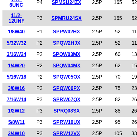
P4
SPMSU24ZX
2.5P
165
52
6UNC
11/2-
P3
SPMRU24SX
2.5P
165
52
12UNF
1/8W40
P1
SPPW02HX
2.5P
52
11
5/32W32
P2
SPQW2HJX
2.5P
52
11
3/16W24
P2
SPQW03MX
2.5P
60
13
1/4W20
P2
SPQW04MX
2.5P
62
15
5/16W18
P2
SPQW05OX
2.5P
70
19
3/8W16
P2
SPQW06PX
2.5P
75
23
7/16W14
P3
SPRW07QX
2.5P
82
26
1/2W12
P3
SPRQ08SX
2.5P
88
26
5/8W11
P3
SPRW10UX
2.5P
95
26
3/4W10
P3
SPRW12VX
2.5P
105
33