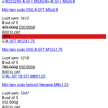
Mũi taro xoắn OSG A SFT M5x0.8
Lượt xem: 1612
0
out of 5
405.000
₫
250.000
₫
Add to cart
-29%
Mũi taro xoắn OSG A SFT M12x1.75
Lượt xem: 1218
0
out of 5
780.000
₫
550.000
₫
Add to cart
Mũi taro xoắn helicoil Yamawa M8x1.25
Lượt xem: 1347
0
out of 5
352.000
₫
Add to cart