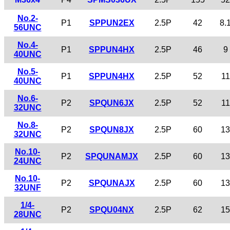
No.2-
P1
SPPUN2EX
2.5P
42
8.
56UNC
No.4-
P1
SPPUN4HX
2.5P
46
9
40UNC
No.5-
P1
SPPUN4HX
2.5P
52
11
40UNC
No.6-
P2
SPQUN6JX
2.5P
52
11
32UNC
No.8-
P2
SPQUN8JX
2.5P
60
13
32UNC
No.10-
P2
SPQUNAMJX
2.5P
60
13
24UNC
No.10-
P2
SPQUNAJX
2.5P
60
13
32UNF
1/4-
P2
SPQU04NX
2.5P
62
15
28UNC