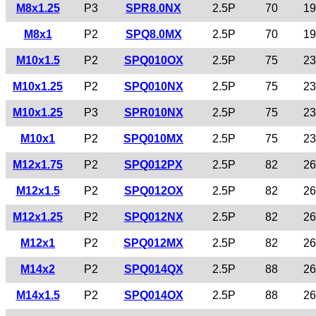
M8x1.25
P3
SPR8.0NX
2.5P
70
19
M8x1
P2
SPQ8.0MX
2.5P
70
19
M10x1.5
P2
SPQ010OX
2.5P
75
23
M10x1.25
P2
SPQ010NX
2.5P
75
23
M10x1.25
P3
SPR010NX
2.5P
75
23
M10x1
P2
SPQ010MX
2.5P
75
23
M12x1.75
P2
SPQ012PX
2.5P
82
26
M12x1.5
P2
SPQ012OX
2.5P
82
26
M12x1.25
P2
SPQ012NX
2.5P
82
26
M12x1
P2
SPQ012MX
2.5P
82
26
M14x2
P2
SPQ014QX
2.5P
88
26
M14x1.5
P2
SPQ014OX
2.5P
88
26