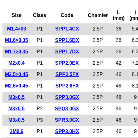
L
l
Size
Class
Code
Chamfer
(mm)
(m
M1.4×03
P1
SPP1.4CX
2.5P
36
5.
M1.6×0.35
P1
SPP1.6DX
2.5P
36
6.
M1.7×0.35
P1
SPP1.7DX
2.5P
36
6.
M2x0.4
P1
SPP2.0EX
2.5P
42
7.
M2.5×0.45
P1
SPP2.5FX
2.5P
46
8.
M2.6×0.45
P1
SPP2.6FX
2.5P
46
8.
M3x0.5
P1
SPP3.0GX
2.5P
46
9
M3x0.5
P2
SPQ3.0GX
2.5P
46
9
M3x0.5
P3
SPR3.0GX
2.5P
46
9
3M0.6
P1
SPP3.0HX
2.5P
46
9