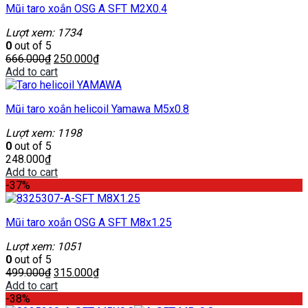
Mũi taro xoắn OSG A SFT M2X0.4
Lượt xem: 1734
0
out of 5
666.000
₫
250.000
₫
Add to cart
Mũi taro xoắn helicoil Yamawa M5x0.8
Lượt xem: 1198
0
out of 5
248.000
₫
Add to cart
-37%
Mũi taro xoắn OSG A SFT M8x1.25
Lượt xem: 1051
0
out of 5
499.000
₫
315.000
₫
Add to cart
-38%