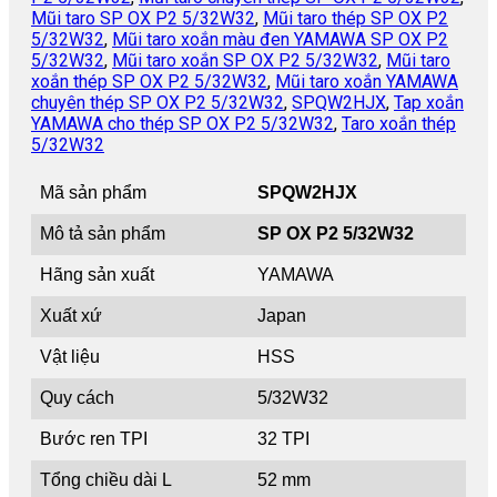
Mũi taro SP OX P2 5/32W32
,
Mũi taro thép SP OX P2
5/32W32
,
Mũi taro xoắn màu đen YAMAWA SP OX P2
5/32W32
,
Mũi taro xoắn SP OX P2 5/32W32
,
Mũi taro
xoắn thép SP OX P2 5/32W32
,
Mũi taro xoắn YAMAWA
chuyên thép SP OX P2 5/32W32
,
SPQW2HJX
,
Tap xoắn
YAMAWA cho thép SP OX P2 5/32W32
,
Taro xoắn thép
5/32W32
Mã sản phẩm
SPQW2HJX
Mô tả sản phẩm
SP OX P2 5/32W32
Hãng sản xuất
YAMAWA
Xuất xứ
Japan
Vật liệu
HSS
Quy cách
5/32W32
Bước ren TPI
32 TPI
Tổng chiều dài L
52 mm