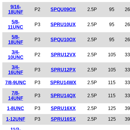
9/16-
P2
SPQU09OX
2.5P
95
26
18UNF
5/8-
P3
SPRU10UX
2.5P
95
26
11UNC
5/8-
P3
SPQU10OX
2.5P
95
26
18UNF
3/4-
P2
SPRU12VX
2.5P
105
33
10UNC
3/4-
P3
SPRU12PX
2.5P
105
33
16UNF
7/8-9UNC
P3
SPRU14WX
2.5P
115
33
7/8-
P3
SPRU14QX
2.5P
115
33
14UNF
1-8UNC
P3
SPRU16XX
2.5P
125
39
1-12UNF
P3
SPRU16SX
2.5P
125
39
11/2-