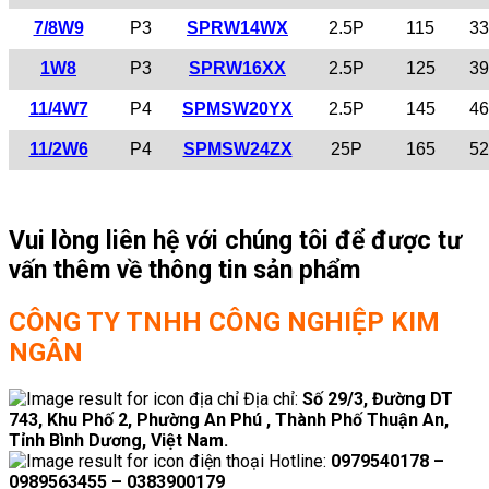
7/8W9
P3
SPRW14WX
2.5P
115
33
1W8
P3
SPRW16XX
2.5P
125
39
11/4W7
P4
SPMSW20YX
2.5P
145
46
11/2W6
P4
SPMSW24ZX
25P
165
52
Vui lòng liên hệ với chúng tôi để được tư
vấn thêm về thông tin sản phẩm
CÔNG TY TNHH CÔNG NGHIỆP KIM
NGÂN
Địa chỉ:
Số 29/3, Đường DT
743, Khu Phố 2, Phường An Phú , Thành Phố Thuận An,
Tỉnh Bình Dương, Việt Nam.
Hotline:
0979540178 –
0989563455 – 0383900179