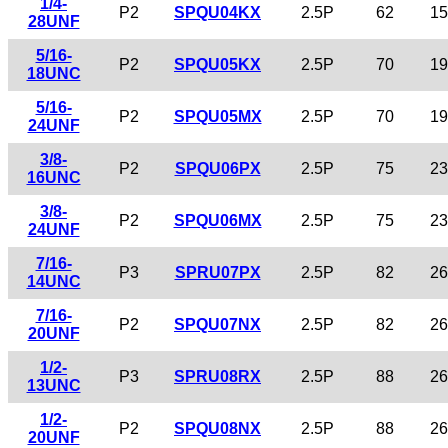
1/4-
P2
SPQU04KX
2.5P
62
15
28UNF
5/16-
P2
SPQU05KX
2.5P
70
19
18UNC
5/16-
P2
SPQU05MX
2.5P
70
19
24UNF
3/8-
P2
SPQU06PX
2.5P
75
23
16UNC
3/8-
P2
SPQU06MX
2.5P
75
23
24UNF
7/16-
P3
SPRU07PX
2.5P
82
26
14UNC
7/16-
P2
SPQU07NX
2.5P
82
26
20UNF
1/2-
P3
SPRU08RX
2.5P
88
26
13UNC
1/2-
P2
SPQU08NX
2.5P
88
26
20UNF