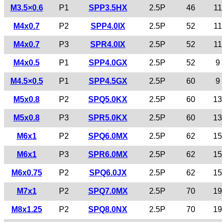
M3.5×0.6
P1
SPP3.5HX
2.5P
46
11
M4x0.7
P2
SPP4.0IX
2.5P
52
11
M4x0.7
P3
SPR4.0IX
2.5P
52
11
M4x0.5
P1
SPP4.0GX
2.5P
52
9
M4.5×0.5
P1
SPP4.5GX
2.5P
60
9
M5x0.8
P2
SPQ5.0KX
2.5P
60
13
M5x0.8
P3
SPR5.0KX
2.5P
60
13
M6x1
P2
SPQ6.0MX
2.5P
62
15
M6x1
P3
SPR6.0MX
2.5P
62
15
M6x0.75
P2
SPQ6.0JX
2.5P
62
15
M7x1
P2
SPQ7.0MX
2.5P
70
19
M8x1.25
P2
SPQ8.0NX
2.5P
70
19