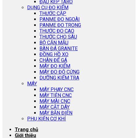
ĐẦU KẸP TARO
DỤNG CỤ ĐO KIỂM
THƯỚC CẶP
PANME ĐO NGOÀI
PANME ĐO TRONG
THƯỚC ĐO CAO
THƯỚC CHO SÂU
BỘ CĂN MẪU
BÀN ĐÁ GRANITE
ĐỒNG HỒ XO
CHÂN ĐẾ GÁ
MÁY ĐO KIỂM
MÁY ĐO ĐỘ CỨNG
DƯỠNG KIỂM TRA
MÁY
MÁY PHAY CNC
MÁY TIỆN CNC
MÁY MÀI CNC
MÁY CẮT DÂY
MÁY BẮN ĐIỆN
PHỤ KIỆN CƠ KHÍ
Trang chủ
Giới thiệu