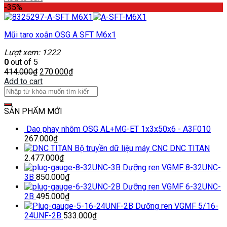
-35%
Mũi taro xoắn OSG A SFT M6x1
Lượt xem: 1222
0
out of 5
414.000
₫
270.000
₫
Add to cart
SẢN PHẨM MỚI
Dao phay nhôm OSG AL+MG-ET 1x3x50x6 - A3F010
267.000
₫
Bộ truyền dữ liệu máy CNC DNC TITAN
2.477.000
₫
Dưỡng ren VGMF 8-32UNC-
3B
850.000
₫
Dưỡng ren VGMF 6-32UNC-
2B
495.000
₫
Dưỡng ren VGMF 5/16-
24UNF-2B
533.000
₫