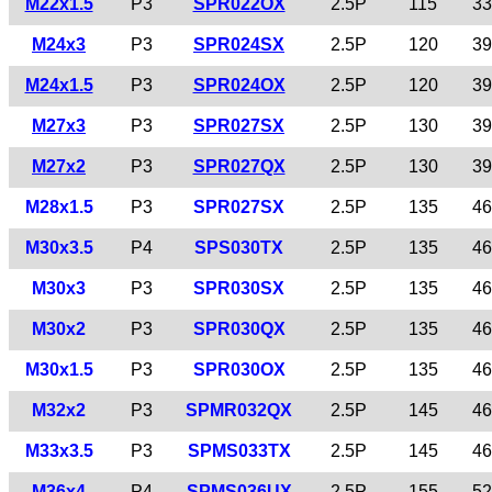
M22x1.5
P3
SPR022OX
2.5P
115
33
M24x3
P3
SPR024SX
2.5P
120
39
M24x1.5
P3
SPR024OX
2.5P
120
39
M27x3
P3
SPR027SX
2.5P
130
39
M27x2
P3
SPR027QX
2.5P
130
39
M28x1.5
P3
SPR027SX
2.5P
135
46
M30x3.5
P4
SPS030TX
2.5P
135
46
M30x3
P3
SPR030SX
2.5P
135
46
M30x2
P3
SPR030QX
2.5P
135
46
M30x1.5
P3
SPR030OX
2.5P
135
46
M32x2
P3
SPMR032QX
2.5P
145
46
M33x3.5
P3
SPMS033TX
2.5P
145
46
M36x4
P4
SPMS036UX
2.5P
155
52