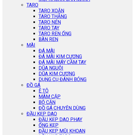
TARO
TARO XOẮN
TARO THẲNG
TARO NÉN
TARO TAY
TARO REN ỐNG
BÀN REN
MÀI
ĐÁ MÀI
ĐÁ MÀI KIM CƯƠNG
ĐÁ MÀI MÁY CẦM TAY
DŨA NGUỘI
DŨA KIM CƯƠNG
DỤNG CỤ ĐÁNH BÓNG
ĐỒ GÁ
Ê TÔ
MÂM CẶP
BỘ CĂN
ĐỒ GÁ CHUYÊN DÙNG
ĐẦU KẸP DAO
ĐẦU KẸP DAO PHAY
ỐNG KẸP
ĐẦU KẸP MŨI KHOAN