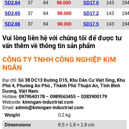
SD2.64
37
64
98.000
SD17.0
143
19
SD2.65
37
64
98.000
SD17.2
143
19
SD2.66
37
64
98.000
SD17.5
143
19
Vui lòng liên hệ với chúng tôi để được tư
vấn thêm về thông tin sản phẩm
CÔNG TY TNHH CÔNG NGHIỆP KIM
NGÂN
Đại chỉ:
Số 38 DC13 Đường D15, Khu Dân Cư Việt Sing, Khu
Phố 4, Phường An Phú , Thành Phố Thuận An, Tỉnh Bình
Dương, Việt Nam.
Hotline:
0979540178 – 0989563455 – 0383900179
Webside:
kimngan-industrial.com
Email:
admin@kimngan-industrial.com
Weight
0.2 kg
Dimensions
8.5 × 1.9 × 1.9 cm