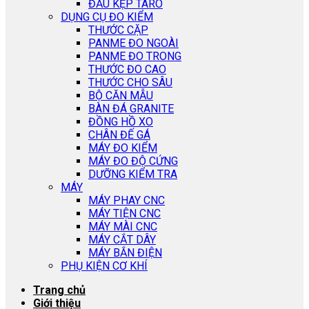
ĐẦU KẸP TARO
DỤNG CỤ ĐO KIỂM
THƯỚC CẶP
PANME ĐO NGOÀI
PANME ĐO TRONG
THƯỚC ĐO CAO
THƯỚC CHO SÂU
BỘ CĂN MẪU
BÀN ĐÁ GRANITE
ĐỒNG HỒ XO
CHÂN ĐẾ GÁ
MÁY ĐO KIỂM
MÁY ĐO ĐỘ CỨNG
DƯỠNG KIỂM TRA
MÁY
MÁY PHAY CNC
MÁY TIỆN CNC
MÁY MÀI CNC
MÁY CẮT DÂY
MÁY BẮN ĐIỆN
PHỤ KIỆN CƠ KHÍ
Trang chủ
Giới thiệu