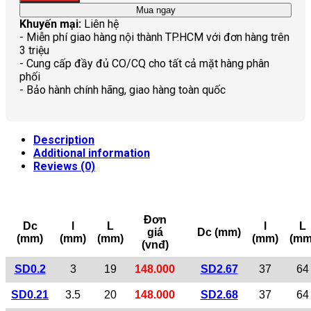
Mua ngay
Khuyến mại:
Liên hệ
- Miễn phí giao hàng nội thành TP.HCM với đơn hàng trên
3 triệu
- Cung cấp đầy đủ CO/CQ cho tất cả mặt hàng phân
phối
- Bảo hành chính hãng, giao hàng toàn quốc
Description
Additional information
Reviews (0)
Đơn
Dc
l
L
l
L
giá
Dc (mm)
(mm)
(mm)
(mm)
(mm)
(mm
(vnđ)
SD0.2
3
19
148.000
SD2.67
37
64
SD0.21
3.5
20
148.000
SD2.68
37
64