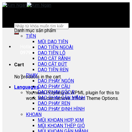
Skip
to
content
Search
Danh mục sản phẩm
for:
TIỆN
MŨI DAO TIỆN
Hotline:
DAO TIỆN NGOÀI
0979540178
DAO TIỆN LỖ
DAO CẮT RÃNH
DAO CẮT ĐỨT
Cart
DAO TIỆN REN
PHAY
No products in the cart.
DAO PHAY NGÓN
DAO PHAY CẦU
Languages
DAO PHAY GÓC R
You need Polylang or WPML plugin for this to
DAO PHAY GẮN MÃNH
work. You can remove it from Theme Options.
DAO PHAY REN
DAO PHAY ĐỊNH HÌNH
KHOAN
MŨI KHOAN HỢP KIM
MŨI KHOAN THÉP GIÓ
MŨI KHOAN GẮN MÃNH