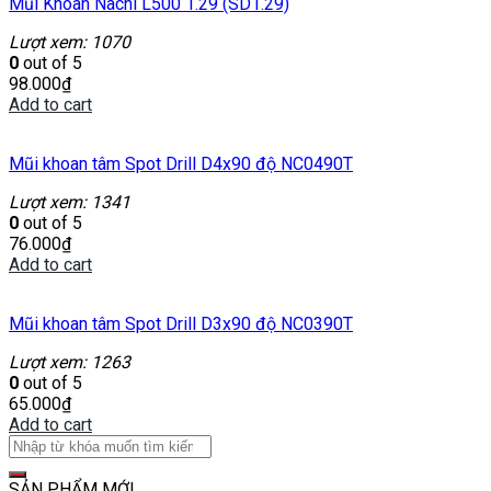
Mũi Khoan Nachi L500 1.29 (SD1.29)
Lượt xem: 1070
0
out of 5
98.000
₫
Add to cart
Mũi khoan tâm Spot Drill D4x90 độ NC0490T
Lượt xem: 1341
0
out of 5
76.000
₫
Add to cart
Mũi khoan tâm Spot Drill D3x90 độ NC0390T
Lượt xem: 1263
0
out of 5
65.000
₫
Add to cart
SẢN PHẨM MỚI