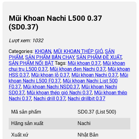
Mũi Khoan Nachi L500 0.37
(SD0.37)
Lượt xem: 1032
Categories:
KHOAN
,
MŨI KHOAN THÉP GIÓ
,
SẢN
PHẨM
,
SẢN PHẨM BÁN CHẠY
,
SẢN PHẨM ĐỀ XUẤT
,
SẢN PHẨM NỐI BẬT
Tags:
Mũi khoan 0.37
,
Mũi khoan
chui trụ L500 0.37
,
Mũi khoan đen Nachi 0.37
,
Mũi khoan
HSS 0.37
,
Mũi khoan lỗ 0.37
,
Mũi khoan Nachi 0.37
,
Mũi
khoan Nachi L500 F0.37
,
Mũi khoan Nachi List 500
F0.37
,
Mũi khoan Nachi NSD0.37
,
Mũi khoan Nachi
SD0.37
,
Mũi khoan thép gió Nachi 0.37
,
Mũi khoan thép
Nachi 0.37
,
Nachi drill 0.37
,
Nachi drillbit 0.37
Mã sản phẩm
SD0.37 (List 500)
Hãng sản xuất
Nachi
Xuất xứ
Nhật Bản