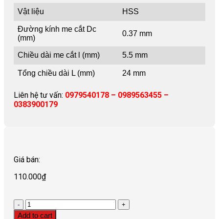
Vật liệu
HSS
Đường kính me cắt Dc
0.37 mm
(mm)
Chiều dài me cắt l (mm)
5.5 mm
Tổng chiều dài L (mm)
24 mm
Liên hệ tư vấn:
0979540178 – 0989563455 –
0383900179
Giá bán:
110.000
₫
Quantity
Add to cart