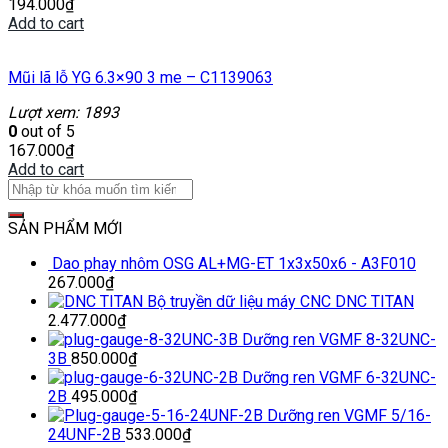
194.000
₫
Add to cart
Mũi lã lỗ YG 6.3×90 3 me – C1139063
Lượt xem: 1893
0
out of 5
167.000
₫
Add to cart
SẢN PHẨM MỚI
Dao phay nhôm OSG AL+MG-ET 1x3x50x6 - A3F010
267.000
₫
Bộ truyền dữ liệu máy CNC DNC TITAN
2.477.000
₫
Dưỡng ren VGMF 8-32UNC-
3B
850.000
₫
Dưỡng ren VGMF 6-32UNC-
2B
495.000
₫
Dưỡng ren VGMF 5/16-
24UNF-2B
533.000
₫