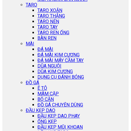
TARO
TARO XOẮN
TARO THẲNG
TARO NÉN
TARO TAY
TARO REN ỐNG
BÀN REN
MÀI
ĐÁ MÀI
ĐÁ MÀI KIM CƯƠNG
ĐÁ MÀI MÁY CẦM TAY
DŨA NGUỘI
DŨA KIM CƯƠNG
DỤNG CỤ ĐÁNH BÓNG
ĐỒ GÁ
Ê TÔ
MÂM CẶP
BỘ CĂN
ĐỒ GÁ CHUYÊN DÙNG
ĐẦU KẸP DAO
ĐẦU KẸP DAO PHAY
ỐNG KẸP
ĐẦU KẸP MŨI KHOAN