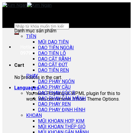
Skip
to
content
Search
Danh mục sản phẩm
for:
TIỆN
MŨI DAO TIỆN
Hotline:
DAO TIỆN NGOÀI
0979540178
DAO TIỆN LỖ
DAO CẮT RÃNH
DAO CẮT ĐỨT
Cart
DAO TIỆN REN
PHAY
No products in the cart.
DAO PHAY NGÓN
DAO PHAY CẦU
Languages
DAO PHAY GÓC R
You need Polylang or WPML plugin for this to
DAO PHAY GẮN MÃNH
work. You can remove it from Theme Options.
DAO PHAY REN
DAO PHAY ĐỊNH HÌNH
KHOAN
MŨI KHOAN HỢP KIM
MŨI KHOAN THÉP GIÓ
MŨI KHOAN GẮN MÃNH