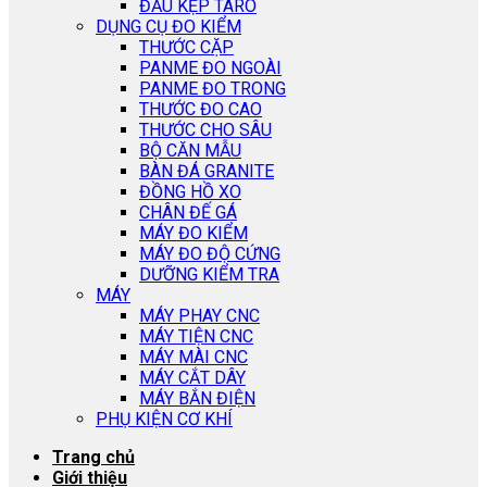
ĐẦU KẸP TARO
DỤNG CỤ ĐO KIỂM
THƯỚC CẶP
PANME ĐO NGOÀI
PANME ĐO TRONG
THƯỚC ĐO CAO
THƯỚC CHO SÂU
BỘ CĂN MẪU
BÀN ĐÁ GRANITE
ĐỒNG HỒ XO
CHÂN ĐẾ GÁ
MÁY ĐO KIỂM
MÁY ĐO ĐỘ CỨNG
DƯỠNG KIỂM TRA
MÁY
MÁY PHAY CNC
MÁY TIỆN CNC
MÁY MÀI CNC
MÁY CẮT DÂY
MÁY BẮN ĐIỆN
PHỤ KIỆN CƠ KHÍ
Trang chủ
Giới thiệu