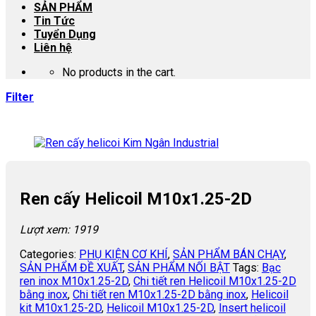
SẢN PHẨM
Tin Tức
Tuyển Dụng
Liên hệ
No products in the cart.
Filter
Ren cấy Helicoil M10x1.25-2D
Lượt xem: 1919
Categories:
PHỤ KIỆN CƠ KHÍ
,
SẢN PHẨM BÁN CHẠY
,
SẢN PHẨM ĐỀ XUẤT
,
SẢN PHẨM NỐI BẬT
Tags:
Bạc
ren inox M10x1.25-2D
,
Chi tiết ren Helicoil M10x1.25-2D
bằng inox
,
Chi tiết ren M10x1.25-2D bằng inox
,
Helicoil
kit M10x1.25-2D
,
Helicoil M10x1.25-2D
,
Insert helicoil