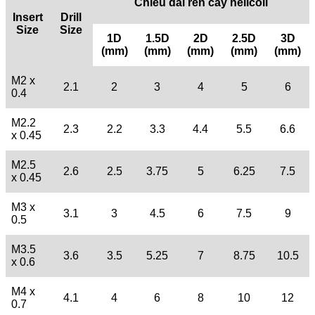
Chiều dài ren cấy helicoil
Insert
Drill
Size
Size
1D
1.5D
2D
2.5D
3D
(mm)
(mm)
(mm)
(mm)
(mm)
M2 x
2.1
2
3
4
5
6
0.4
M2.2
2.3
2.2
3.3
4.4
5.5
6.6
x 0.45
M2.5
2.6
2.5
3.75
5
6.25
7.5
x 0.45
M3 x
3.1
3
4.5
6
7.5
9
0.5
M3.5
3.6
3.5
5.25
7
8.75
10.5
x 0.6
M4 x
4.1
4
6
8
10
12
0.7