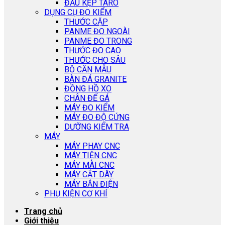
ĐẦU KẸP TARO
DỤNG CỤ ĐO KIỂM
THƯỚC CẶP
PANME ĐO NGOÀI
PANME ĐO TRONG
THƯỚC ĐO CAO
THƯỚC CHO SÂU
BỘ CĂN MẪU
BÀN ĐÁ GRANITE
ĐỒNG HỒ XO
CHÂN ĐẾ GÁ
MÁY ĐO KIỂM
MÁY ĐO ĐỘ CỨNG
DƯỠNG KIỂM TRA
MÁY
MÁY PHAY CNC
MÁY TIỆN CNC
MÁY MÀI CNC
MÁY CẮT DÂY
MÁY BẮN ĐIỆN
PHỤ KIỆN CƠ KHÍ
Trang chủ
Giới thiệu