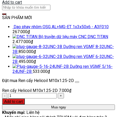
Add to cart
SẢN PHẨM MỚI
Dao phay nhôm OSG AL+MG-ET 1x3x50x6 - A3F010
267.000
₫
Bộ truyền dữ liệu máy CNC DNC TITAN
2.477.000
₫
Dưỡng ren VGMF 8-32UNC-
3B
850.000
₫
Dưỡng ren VGMF 6-32UNC-
2B
495.000
₫
Dưỡng ren VGMF 5/16-
24UNF-2B
533.000
₫
Đặt mua Ren cấy Helicoil M10x1.25-2D
Ren cấy Helicoil M10x1.25-2D
7.000
₫
Quantity
Add to cart
Mua ngay
Khuyến mại:
Liên hệ