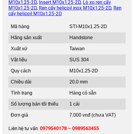
M10x1.25-2D
,
Insert M10x1.25-2D
,
Lò xo ren cấy
M10x1.25-2D
,
Ren cấy helicoil inox M10x1.25-2D
,
Ren
cấy helicoil M10x1.25-2D
Mã hàng
STI-M10x1.25-2D
Hãng sản xuất
Handstone
Xuất xứ
Taiwan
Vật liệu
SUS 304
Quy cách
M10x1.25-2D
Chiều dài
20.0 mm
Tình trạng
Hàng có sẵn
Số lượng bán tối thiểu
1 cái
Đơn giá
7.000 vnđ (chưa VAT)
Liên hệ tư vấn:
0979540178 – 0989563455