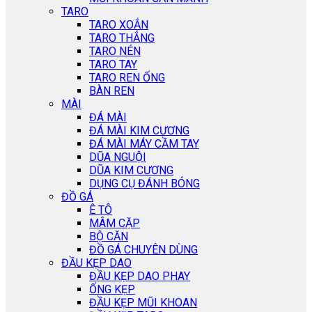
TARO
TARO XOẮN
TARO THẲNG
TARO NÉN
TARO TAY
TARO REN ỐNG
BÀN REN
MÀI
ĐÁ MÀI
ĐÁ MÀI KIM CƯƠNG
ĐÁ MÀI MÁY CẦM TAY
DŨA NGUỘI
DŨA KIM CƯƠNG
DỤNG CỤ ĐÁNH BÓNG
ĐỒ GÁ
Ê TÔ
MÂM CẶP
BỘ CĂN
ĐỒ GÁ CHUYÊN DÙNG
ĐẦU KẸP DAO
ĐẦU KẸP DAO PHAY
ỐNG KẸP
ĐẦU KẸP MŨI KHOAN