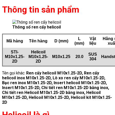
Thông tin sản phẩm
Thông số ren cấy helicoil
L
Vật
Hãng 
Mã hàng
Tên hàng
D (mm)
(mm)
liệu
xuấ
STI-
Helicoil
SUS
M10x1.25-
M10x1.25-
M10x1.25
20.0
Hands
304
2D
2D
Tên gọi khác:
Ren cấy helicoil M10x1.25-2D
, Ren cấy
helicoil inox M10x1.25-2D, Lò xo ren cấy M10x1.25-2D,
Bạc ren inox M10x1.25-2D, Insert helicoil M10x1.25-2D,
Insert M10x1.25-2D, Chi tiết ren M10x1.25-2D bằng inox,
Chi tiết ren Helicoil M10x1.25-2D bằng inox, Helicoil
M10x1.25-2D, Helicoil M10x1.25-2D, Helicoil kit M10x1.25-
2D
Helicoil là gì