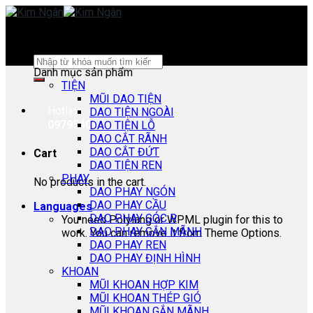
Skip
to
content
Search
Danh mục sản phẩm
for:
TIỆN
MŨI DAO TIỆN
Hotline:
DAO TIỆN NGOÀI
0979540178
DAO TIỆN LỖ
DAO CẮT RÃNH
DAO CẮT ĐỨT
Cart
DAO TIỆN REN
PHAY
No products in the cart.
DAO PHAY NGÓN
DAO PHAY CẦU
Languages
DAO PHAY GÓC R
You need Polylang or WPML plugin for this to
DAO PHAY GẮN MÃNH
work. You can remove it from Theme Options.
DAO PHAY REN
DAO PHAY ĐỊNH HÌNH
KHOAN
MŨI KHOAN HỢP KIM
MŨI KHOAN THÉP GIÓ
MŨI KHOAN GẮN MÃNH