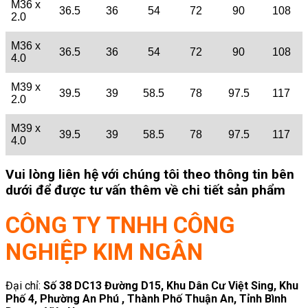
M36 x
36.5
36
54
72
90
108
2.0
M36 x
36.5
36
54
72
90
108
4.0
M39 x
39.5
39
58.5
78
97.5
117
2.0
M39 x
39.5
39
58.5
78
97.5
117
4.0
Vui lòng liên hệ với chúng tôi theo thông tin bên
dưới để được tư vấn thêm về chi tiết sản phẩm
CÔNG TY TNHH CÔNG
NGHIỆP KIM NGÂN
Đại chỉ:
Số 38 DC13 Đường D15, Khu Dân Cư Việt Sing, Khu
Phố 4, Phường An Phú , Thành Phố Thuận An, Tỉnh Bình