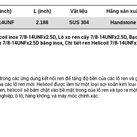
inch)
L (inch)
Vật liệu
Hãng sản xu
-14UNF
2.188
SUS 304
Handstone
icoil inox 7/8-14UNFx2.5D, Lò xo ren cấy 7/8-14UNFx2.5D, Bạ
n 7/8-14UNFx2.5D bằng inox, Chi tiết ren Helicoil 7/8-14UNFx2
trong các ứng dụng kết nối ren để tăng độ bền của các lỗ ren và 
 các lỗ ren mới. Helicoil được làm từ một loại sợi xoắn kim loại
n, helicoil sẽ bám chặt vào bề mặt trong của lỗ ren và tạo ra một
ghiệp, ô tô, hàng không, và máy móc chính xác.