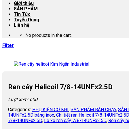
Giới thiệu
SẢN PHẨM
Tin Tức
Tuyển Dụng
Liên hệ
No products in the cart.
Filter
Ren cấy Helicoil 7/8-14UNFx2.5D
Lượt xem: 600
Categories:
PHỤ KIỆN CƠ KHÍ
,
SẢN PHẨM BÁN CHẠY
,
SẢN 
14UNFx2.5D bằng inox
,
Chi tiết ren Helicoil 7/8-14UNFx2.5
7/8-14UNFx2.5D
,
Lò xo ren cấy 7/8-14UNFx2.5D
,
Ren cấy h