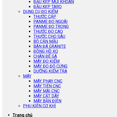
ĐẦU KẸP MŨI KHOAN
ĐẦU KẸP TARO
DỤNG CỤ ĐO KIỂM
THƯỚC CẶP
PANME ĐO NGOÀI
PANME ĐO TRONG
THƯỚC ĐO CAO
THƯỚC CHO SÂU
BỘ CĂN MẪU
BÀN ĐÁ GRANITE
ĐỒNG HỒ XO
CHÂN ĐẾ GÁ
MÁY ĐO KIỂM
MÁY ĐO ĐỘ CỨNG
DƯỠNG KIỂM TRA
MÁY
MÁY PHAY CNC
MÁY TIỆN CNC
MÁY MÀI CNC
MÁY CẮT DÂY
MÁY BẮN ĐIỆN
PHỤ KIỆN CƠ KHÍ
Trang chủ