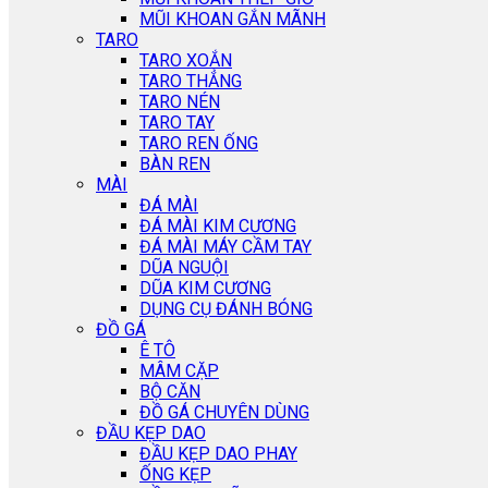
MŨI KHOAN GẮN MÃNH
TARO
TARO XOẮN
TARO THẲNG
TARO NÉN
TARO TAY
TARO REN ỐNG
BÀN REN
MÀI
ĐÁ MÀI
ĐÁ MÀI KIM CƯƠNG
ĐÁ MÀI MÁY CẦM TAY
DŨA NGUỘI
DŨA KIM CƯƠNG
DỤNG CỤ ĐÁNH BÓNG
ĐỒ GÁ
Ê TÔ
MÂM CẶP
BỘ CĂN
ĐỒ GÁ CHUYÊN DÙNG
ĐẦU KẸP DAO
ĐẦU KẸP DAO PHAY
ỐNG KẸP