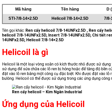
Mã hàng
Tên hàng
D (
STI-7/8-14×2.5D
Helicoil 7/8-14×2.5D
7/8
Tên gọi khác:
Ren cấy helicoil 7/8-14UNFx2.5D , Ren cấy hel
helicoil 7/8-14UNFx2.5D, Insert 7/8-14UNFx2.5D, Chi tiết re
14UNFx2.5D, Helicoil 7/8-14×2.5D
Helicoil là gì
Helicoil là một loại vòng xoắn có kích thước nhỏ được sử dụng 
sử dụng để sửa chữa các lỗ ren bị hỏng hoặc để tăng độ bền của
đặt vào lỗ ren bằng một công cụ đặc biệt. Khi được đặt vào lỗ re
bulông. Helicoil có thể được sử dụng trong các ứng dụng công n
Ren cấy helicoil – Kim Ngân Industrial
Ứng dụng của Helicoil