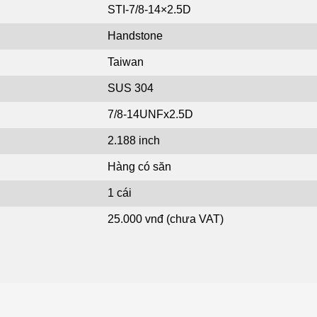
STI-7/8-14×2.5D
Handstone
Taiwan
SUS 304
7/8-14UNFx2.5D
2.188 inch
Hàng có săn
1 cái
25.000 vnđ (chưa VAT)