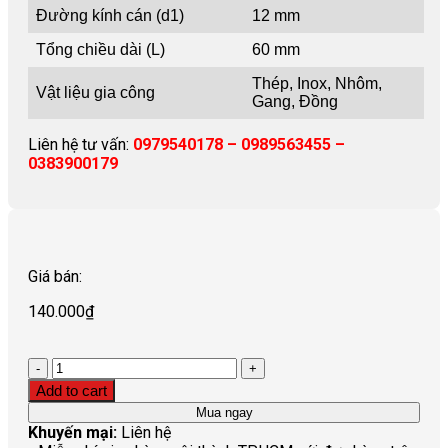
Đường kính cán (d1)
12 mm
Tổng chiều dài (L)
60 mm
Thép, Inox, Nhôm,
Vật liệu gia công
Gang, Đồng
Liên hệ tư vấn:
0979540178 – 0989563455 –
0383900179
Giá bán:
140.000
₫
Quantity
Add to cart
Mua ngay
Khuyến mại:
Liên hệ