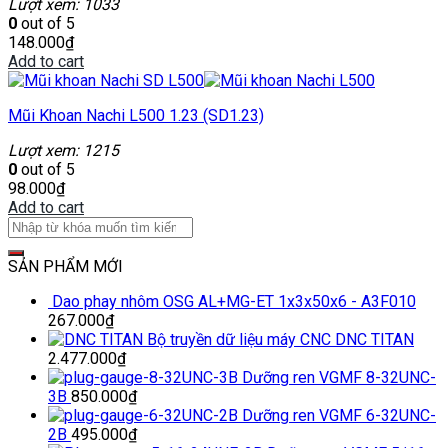
Lượt xem: 1033
0
out of 5
148.000
₫
Add to cart
Mũi Khoan Nachi L500 1.23 (SD1.23)
Lượt xem: 1215
0
out of 5
98.000
₫
Add to cart
SẢN PHẨM MỚI
Dao phay nhôm OSG AL+MG-ET 1x3x50x6 - A3F010
267.000
₫
Bộ truyền dữ liệu máy CNC DNC TITAN
2.477.000
₫
Dưỡng ren VGMF 8-32UNC-
3B
850.000
₫
Dưỡng ren VGMF 6-32UNC-
2B
495.000
₫