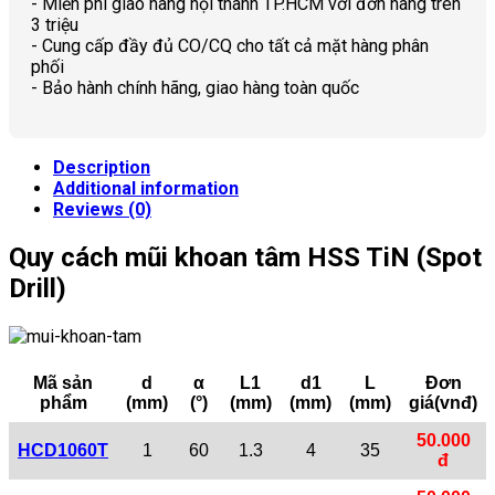
- Miễn phí giao hàng nội thành TP.HCM với đơn hàng trên
3 triệu
- Cung cấp đầy đủ CO/CQ cho tất cả mặt hàng phân
phối
- Bảo hành chính hãng, giao hàng toàn quốc
Description
Additional information
Reviews (0)
Quy cách mũi khoan tâm HSS TiN (Spot
Drill)
Mã sản
d
α
L1
d1
L
Đơn
phẩm
(mm)
(°)
(mm)
(mm)
(mm)
giá(vnđ)
50.000
HCD1060T
1
60
1.3
4
35
đ