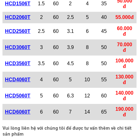
50.000
HCD1506T
1.5
60
2
4
35
đ
HCD2060T
2
60
2.5
5
40
55.000đ
60.000
HCD2560T
2.5
60
3.1
6
45
đ
70.000
HCD3060T
3
60
3.9
8
50
đ
106.000
HCD3560T
3.5
60
4.5
8
50
đ
130.000
HCD4060T
4
60
5
10
55
đ
140.000
HCD5060T
5
60
6.3
12
60
đ
190.000
HCD6060T
6
60
7
14
65
đ
Vui lòng liên hệ với chúng tôi để được tư vấn thêm về chi tiết
sản phẩm