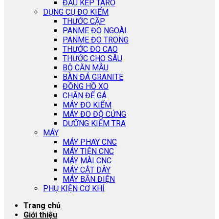
ĐẦU KẸP TARO
DỤNG CỤ ĐO KIỂM
THƯỚC CẶP
PANME ĐO NGOÀI
PANME ĐO TRONG
THƯỚC ĐO CAO
THƯỚC CHO SÂU
BỘ CĂN MẪU
BÀN ĐÁ GRANITE
ĐỒNG HỒ XO
CHÂN ĐẾ GÁ
MÁY ĐO KIỂM
MÁY ĐO ĐỘ CỨNG
DƯỠNG KIỂM TRA
MÁY
MÁY PHAY CNC
MÁY TIỆN CNC
MÁY MÀI CNC
MÁY CẮT DÂY
MÁY BẮN ĐIỆN
PHỤ KIỆN CƠ KHÍ
Trang chủ
Giới thiệu