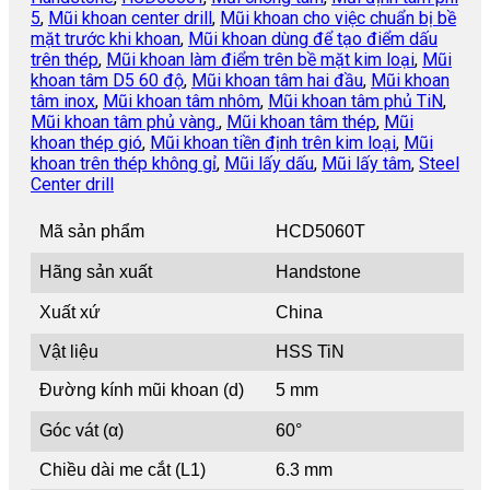
5
,
Mũi khoan center drill
,
Mũi khoan cho việc chuẩn bị bề
mặt trước khi khoan
,
Mũi khoan dùng để tạo điểm dấu
trên thép
,
Mũi khoan làm điểm trên bề mặt kim loại
,
Mũi
khoan tâm D5 60 độ
,
Mũi khoan tâm hai đầu
,
Mũi khoan
tâm inox
,
Mũi khoan tâm nhôm
,
Mũi khoan tâm phủ TiN
,
Mũi khoan tâm phủ vàng.
,
Mũi khoan tâm thép
,
Mũi
khoan thép gió
,
Mũi khoan tiền định trên kim loại
,
Mũi
khoan trên thép không gỉ
,
Mũi lấy dấu
,
Mũi lấy tâm
,
Steel
Center drill
Mã sản phẩm
HCD5060T
Hãng sản xuất
Handstone
Xuất xứ
China
Vật liệu
HSS TiN
Đường kính mũi khoan (d)
5 mm
Góc vát (α)
60°
Chiều dài me cắt (L1)
6.3 mm