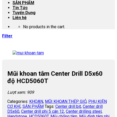
SẢN PHẨM
Tin Tức
Tuyển Dụng
Liên hệ
No products in the cart.
Filter
Mũi khoan tâm Center Drill D5x60
độ HCD5060T
Lượt xem: 909
Categories:
KHOAN
,
MŨI KHOAN THÉP GIÓ
,
PHỤ KIỆN
CƠ KHÍ
,
SẢN PHẨM
Tags:
Center drill bit
,
Center drill
D5x60
,
Center drill phi 5 cán 12
,
Center drilling steel
,
Handstone
,
HCD5060T
,
Mũi chống tâm
,
Mũi định tâm phi