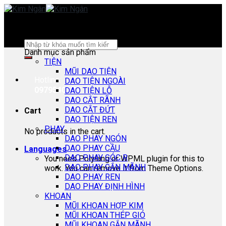
Skip
to
content
Search
Danh mục sản phẩm
for:
TIỆN
MŨI DAO TIỆN
Hotline:
DAO TIỆN NGOÀI
0979540178
DAO TIỆN LỖ
DAO CẮT RÃNH
DAO CẮT ĐỨT
Cart
DAO TIỆN REN
PHAY
No products in the cart.
DAO PHAY NGÓN
DAO PHAY CẦU
Languages
DAO PHAY GÓC R
You need Polylang or WPML plugin for this to
DAO PHAY GẮN MÃNH
work. You can remove it from Theme Options.
DAO PHAY REN
DAO PHAY ĐỊNH HÌNH
KHOAN
MŨI KHOAN HỢP KIM
MŨI KHOAN THÉP GIÓ
MŨI KHOAN GẮN MÃNH