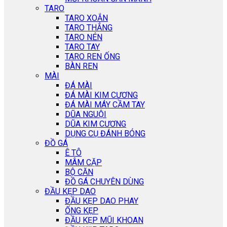
TARO
TARO XOẮN
TARO THẲNG
TARO NÉN
TARO TAY
TARO REN ỐNG
BÀN REN
MÀI
ĐÁ MÀI
ĐÁ MÀI KIM CƯƠNG
ĐÁ MÀI MÁY CẦM TAY
DŨA NGUỘI
DŨA KIM CƯƠNG
DỤNG CỤ ĐÁNH BÓNG
ĐỒ GÁ
Ê TÔ
MÂM CẶP
BỘ CĂN
ĐỒ GÁ CHUYÊN DÙNG
ĐẦU KẸP DAO
ĐẦU KẸP DAO PHAY
ỐNG KẸP
ĐẦU KẸP MŨI KHOAN