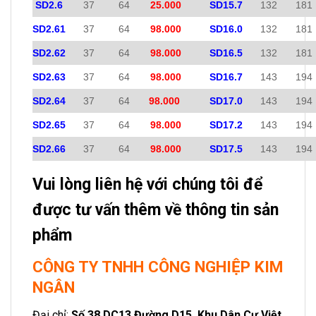
SD2.6
37
64
25.000
SD15.7
132
181
SD2.61
37
64
98.000
SD16.0
132
181
SD2.62
37
64
98.000
SD16.5
132
181
SD2.63
37
64
98.000
SD16.7
143
194
SD2.64
37
64
98.000
SD17.0
143
194
SD2.65
37
64
98.000
SD17.2
143
194
SD2.66
37
64
98.000
SD17.5
143
194
Vui lòng liên hệ với chúng tôi để
được tư vấn thêm về thông tin sản
phẩm
CÔNG TY TNHH CÔNG NGHIỆP KIM
NGÂN
Đại chỉ:
Số 38 DC13 Đường D15, Khu Dân Cư Việt