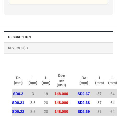
DESCRIPTION
REVIEWS (0)
Đơn
Dc
l
L
Dc
l
L
giá
(mm)
(mm)
(mm)
(mm)
(mm)
(mm)
(vnđ)
SD0.2
3
19
148.000
SD2.67
37
64
SD0.21
3.5
20
148.000
SD2.68
37
64
SD0.22
3.5
20
148.000
SD2.69
37
64