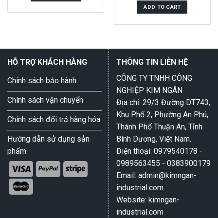
5
of
ADD TO CART
5
HỖ TRỢ KHÁCH HÀNG
THÔNG TIN LIÊN HỆ
CÔNG TY TNHH CÔNG
Chính sách bảo hành
NGHIỆP KIM NGÂN
Chính sách vận chuyển
Địa chỉ: 29/3 Đường DT743,
Khu Phố 2, Phường An Phú,
Chính sách đổi trả hàng hóa
Thành Phố Thuận An, Tỉnh
Hướng dẫn sử dụng sản
Bình Dương, Việt Nam.
phẩm
Điện thoại: 0979540178 -
0989563455 - 0383900179
Email: admin@kimngan-
industrial.com
Website: kimngan-
industrial.com