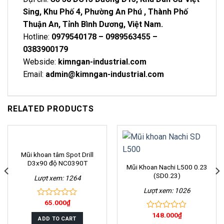
Sing, Khu Phố 4, Phường An Phú , Thành Phố
Thuận An, Tỉnh Bình Dương, Việt Nam.
Hotline:
0979540178 – 0989563455 –
0383900179
Webside:
kimngan-industrial.com
Email:
admin@kimngan-industrial.com
RELATED PRODUCTS
Mũi khoan tâm Spot Drill
D3x90 độ NC0390T
Mũi Khoan Nachi L500 0.23
(SD0.23)
Lượt xem: 1264
Lượt xem: 1026
65.000
₫
0
out
148.000
₫
0
of
ADD TO CART
out