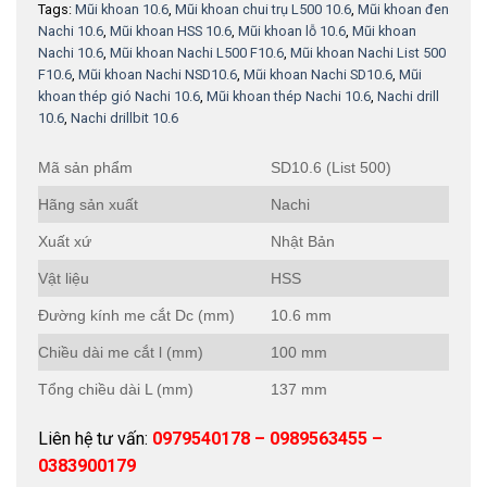
Tags:
Mũi khoan 10.6
,
Mũi khoan chui trụ L500 10.6
,
Mũi khoan đen
Nachi 10.6
,
Mũi khoan HSS 10.6
,
Mũi khoan lỗ 10.6
,
Mũi khoan
Nachi 10.6
,
Mũi khoan Nachi L500 F10.6
,
Mũi khoan Nachi List 500
F10.6
,
Mũi khoan Nachi NSD10.6
,
Mũi khoan Nachi SD10.6
,
Mũi
khoan thép gió Nachi 10.6
,
Mũi khoan thép Nachi 10.6
,
Nachi drill
10.6
,
Nachi drillbit 10.6
Mã sản phẩm
SD10.6 (List 500)
Hãng sản xuất
Nachi
Xuất xứ
Nhật Bản
Vật liệu
HSS
Đường kính me cắt Dc (mm)
10.6 mm
Chiều dài me cắt l (mm)
100 mm
Tổng chiều dài L (mm)
137 mm
Liên hệ tư vấn:
0979540178 – 0989563455 –
0383900179