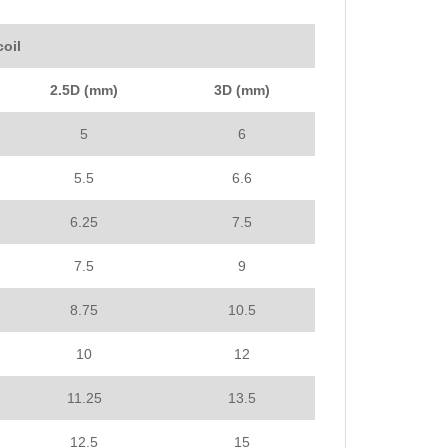
coil
2.5D (mm)
3D (mm)
5
6
5.5
6.6
6.25
7.5
7.5
9
8.75
10.5
10
12
11.25
13.5
12.5
15