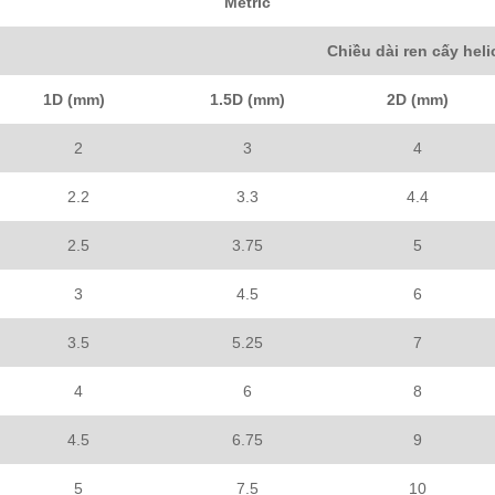
Metric
Chiều dài ren cấy heli
1D (mm)
1.5D (mm)
2D (mm)
2
3
4
2.2
3.3
4.4
2.5
3.75
5
3
4.5
6
3.5
5.25
7
4
6
8
4.5
6.75
9
5
7.5
10