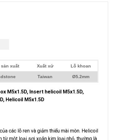
 sản xuất
Xuất xứ
Lỗ khoan
dstone
Taiwan
Ø5.2mm
nox M5x1.5D, Insert helicoil M5x1.5D,
5D, Helicoil M5x1.5D
ủa các lỗ ren và giảm thiểu mài mòn. Helicoil
 từ một loại sợi xoắn kim loại nhỏ, thường là