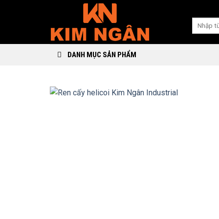
Skip
to
Search
content
for:
DANH MỤC SẢN PHẨM