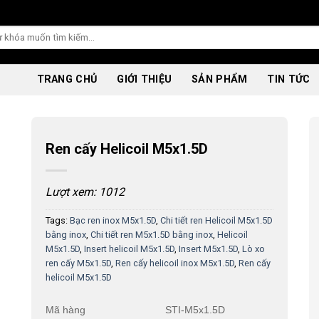
TRANG CHỦ
GIỚI THIỆU
SẢN PHẨM
TIN TỨC
Ren cấy Helicoil M5x1.5D
Lượt xem: 1012
Tags:
Bạc ren inox M5x1.5D
,
Chi tiết ren Helicoil M5x1.5D
bằng inox
,
Chi tiết ren M5x1.5D bằng inox
,
Helicoil
M5x1.5D
,
Insert helicoil M5x1.5D
,
Insert M5x1.5D
,
Lò xo
ren cấy M5x1.5D
,
Ren cấy helicoil inox M5x1.5D
,
Ren cấy
helicoil M5x1.5D
Mã hàng
STI-M5x1.5D