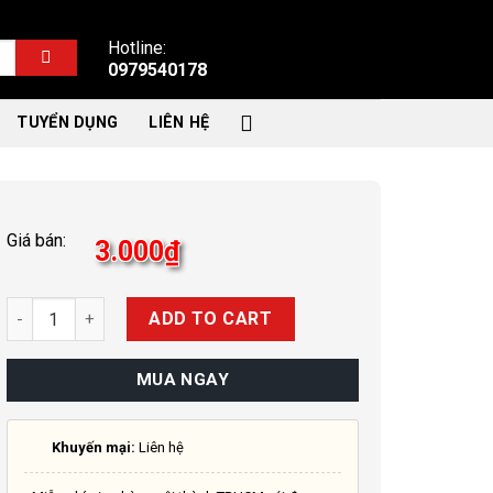
Hotline:
0979540178
TUYỂN DỤNG
LIÊN HỆ
Giá bán:
3.000
₫
Quantity
ADD TO CART
MUA NGAY
Khuyến mại:
Liên hệ