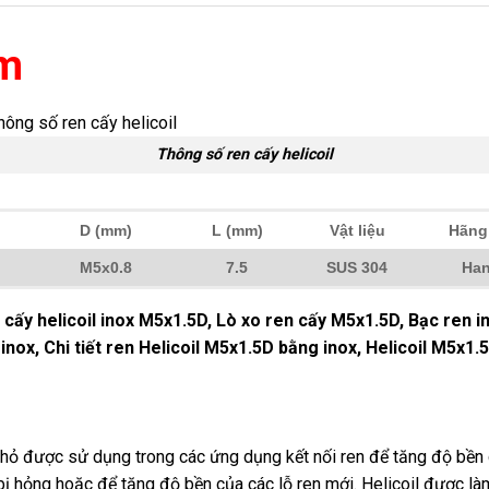
ẩm
Thông số ren cấy helicoil
D (mm)
L (mm)
Vật liệu
Hãng
M5x0.8
7.5
SUS 304
Han
 cấy helicoil inox M5x1.5D, Lò xo ren cấy M5x1.5D, Bạc ren i
inox, Chi tiết ren Helicoil M5x1.5D bằng inox, Helicoil M5x1.
nhỏ được sử dụng trong các ứng dụng kết nối ren để tăng độ bền c
ị hỏng hoặc để tăng độ bền của các lỗ ren mới. Helicoil được làm