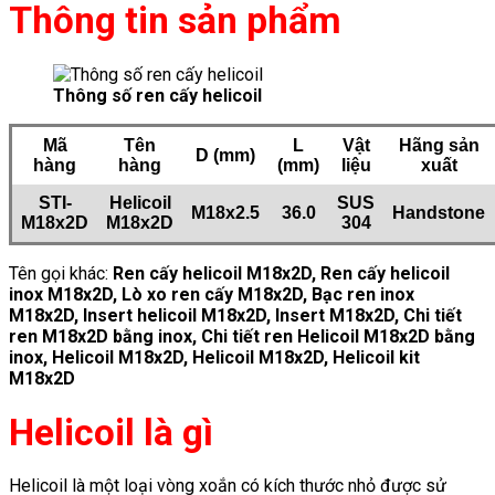
Thông tin sản phẩm
Thông số ren cấy helicoil
Mã
Tên
L
Vật
Hãng sản
D (mm)
hàng
hàng
(mm)
liệu
xuất
STI-
Helicoil
SUS
M18x2.5
36.0
Handstone
M18x2D
M18x2D
304
Tên gọi khác:
Ren cấy helicoil M18x2D
, Ren cấy helicoil
inox M18x2D, Lò xo ren cấy M18x2D, Bạc ren inox
M18x2D, Insert helicoil M18x2D, Insert M18x2D, Chi tiết
ren M18x2D bằng inox, Chi tiết ren Helicoil M18x2D bằng
inox, Helicoil M18x2D, Helicoil M18x2D, Helicoil kit
M18x2D
Helicoil là gì
Helicoil là một loại vòng xoắn có kích thước nhỏ được sử