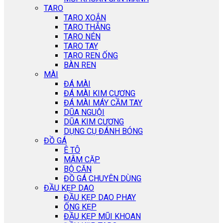
TARO
TARO XOẮN
TARO THẲNG
TARO NÉN
TARO TAY
TARO REN ỐNG
BÀN REN
MÀI
ĐÁ MÀI
ĐÁ MÀI KIM CƯƠNG
ĐÁ MÀI MÁY CẦM TAY
DŨA NGUỘI
DŨA KIM CƯƠNG
DỤNG CỤ ĐÁNH BÓNG
ĐỒ GÁ
Ê TÔ
MÂM CẶP
BỘ CĂN
ĐỒ GÁ CHUYÊN DÙNG
ĐẦU KẸP DAO
ĐẦU KẸP DAO PHAY
ỐNG KẸP
ĐẦU KẸP MŨI KHOAN