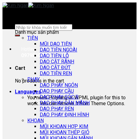
Skip
to
content
Search
Danh mục sản phẩm
for:
TIỆN
MŨI DAO TIỆN
Hotline:
DAO TIỆN NGOÀI
0979540178
DAO TIỆN LỖ
DAO CẮT RÃNH
DAO CẮT ĐỨT
Cart
DAO TIỆN REN
PHAY
No products in the cart.
DAO PHAY NGÓN
DAO PHAY CẦU
Languages
DAO PHAY GÓC R
You need Polylang or WPML plugin for this to
DAO PHAY GẮN MÃNH
work. You can remove it from Theme Options.
DAO PHAY REN
DAO PHAY ĐỊNH HÌNH
KHOAN
MŨI KHOAN HỢP KIM
MŨI KHOAN THÉP GIÓ
MŨI KHOAN GẮN MÃNH