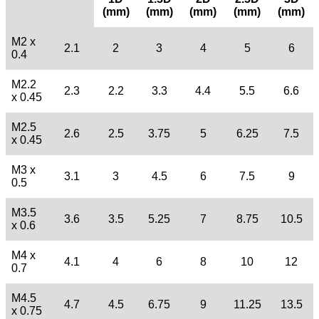
(mm)
(mm)
(mm)
(mm)
(mm)
M2 x
2.1
2
3
4
5
6
0.4
M2.2
2.3
2.2
3.3
4.4
5.5
6.6
x 0.45
M2.5
2.6
2.5
3.75
5
6.25
7.5
x 0.45
M3 x
3.1
3
4.5
6
7.5
9
0.5
M3.5
3.6
3.5
5.25
7
8.75
10.5
x 0.6
M4 x
4.1
4
6
8
10
12
0.7
M4.5
4.7
4.5
6.75
9
11.25
13.5
x 0.75