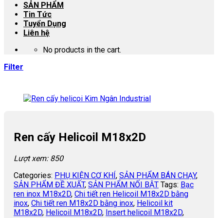
SẢN PHẨM
Tin Tức
Tuyển Dụng
Liên hệ
No products in the cart.
Filter
Ren cấy Helicoil M18x2D
Lượt xem: 850
Categories:
PHỤ KIỆN CƠ KHÍ
,
SẢN PHẨM BÁN CHẠY
,
SẢN PHẨM ĐỀ XUẤT
,
SẢN PHẨM NỐI BẬT
Tags:
Bạc
ren inox M18x2D
,
Chi tiết ren Helicoil M18x2D bằng
inox
,
Chi tiết ren M18x2D bằng inox
,
Helicoil kit
M18x2D
,
Helicoil M18x2D
,
Insert helicoil M18x2D
,