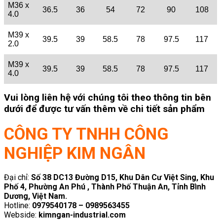
M36 x
36.5
36
54
72
90
108
4.0
M39 x
39.5
39
58.5
78
97.5
117
2.0
M39 x
39.5
39
58.5
78
97.5
117
4.0
Vui lòng liên hệ với chúng tôi theo thông tin bên
dưới để được tư vấn thêm về chi tiết sản phẩm
CÔNG TY TNHH CÔNG
NGHIỆP KIM NGÂN
Đại chỉ:
Số 38 DC13 Đường D15, Khu Dân Cư Việt Sing, Khu
Phố 4, Phường An Phú , Thành Phố Thuận An, Tỉnh Bình
Dương, Việt Nam.
Hotline:
0979540178 – 0989563455
Webside:
kimngan-industrial.com