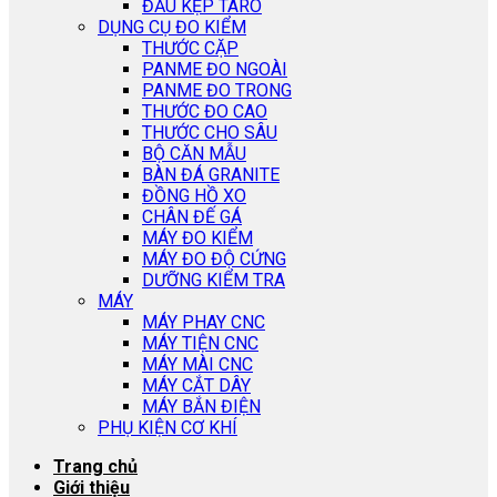
ĐẦU KẸP TARO
DỤNG CỤ ĐO KIỂM
THƯỚC CẶP
PANME ĐO NGOÀI
PANME ĐO TRONG
THƯỚC ĐO CAO
THƯỚC CHO SÂU
BỘ CĂN MẪU
BÀN ĐÁ GRANITE
ĐỒNG HỒ XO
CHÂN ĐẾ GÁ
MÁY ĐO KIỂM
MÁY ĐO ĐỘ CỨNG
DƯỠNG KIỂM TRA
MÁY
MÁY PHAY CNC
MÁY TIỆN CNC
MÁY MÀI CNC
MÁY CẮT DÂY
MÁY BẮN ĐIỆN
PHỤ KIỆN CƠ KHÍ
Trang chủ
Giới thiệu