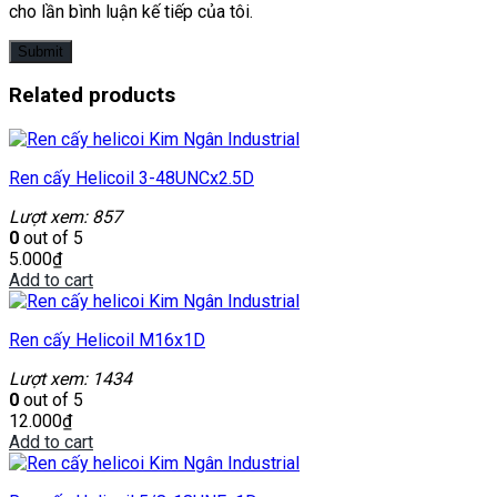
cho lần bình luận kế tiếp của tôi.
Related products
Ren cấy Helicoil 3-48UNCx2.5D
Lượt xem: 857
0
out of 5
5.000
₫
Add to cart
Ren cấy Helicoil M16x1D
Lượt xem: 1434
0
out of 5
12.000
₫
Add to cart