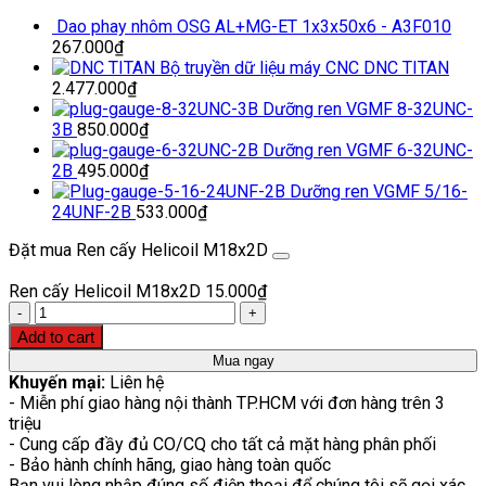
Dao phay nhôm OSG AL+MG-ET 1x3x50x6 - A3F010
267.000
₫
Bộ truyền dữ liệu máy CNC DNC TITAN
2.477.000
₫
Dưỡng ren VGMF 8-32UNC-
3B
850.000
₫
Dưỡng ren VGMF 6-32UNC-
2B
495.000
₫
Dưỡng ren VGMF 5/16-
24UNF-2B
533.000
₫
Đặt mua Ren cấy Helicoil M18x2D
Ren cấy Helicoil M18x2D
15.000
₫
Quantity
Add to cart
Mua ngay
Khuyến mại:
Liên hệ
- Miễn phí giao hàng nội thành TP.HCM với đơn hàng trên 3
triệu
- Cung cấp đầy đủ CO/CQ cho tất cả mặt hàng phân phối
- Bảo hành chính hãng, giao hàng toàn quốc
Bạn vui lòng nhập đúng số điện thoại để chúng tôi sẽ gọi xác