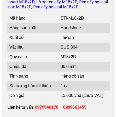
Insert M18x2D
,
Lò xo ren cấy M18x2D
,
Ren cấy helicoil
inox M18x2D
,
Ren cấy helicoil M18x2D
Mã hàng
STI-M18x2D
Hãng sản xuất
Handstone
Xuất xứ
Taiwan
Vật liệu
SUS 304
Quy cách
M18x2D
Chiều dài
36.0 mm
Tình trạng
Hàng có sẵn
Số lượng bán tối thiểu
1 cái
Đơn giá
15.000 vnđ (chưa VAT)
Liên hệ tư vấn:
0979540178 – 0989563455