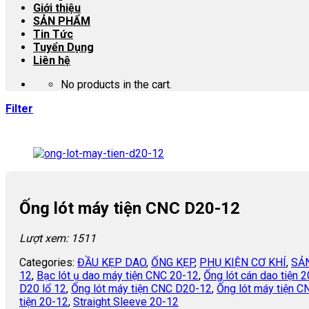
Giới thiệu
SẢN PHẨM
Tin Tức
Tuyển Dụng
Liên hệ
No products in the cart.
Filter
Ống lót máy tiện CNC D20-12
Lượt xem: 1511
Categories:
ĐẦU KẸP DAO
,
ỐNG KẸP
,
PHỤ KIỆN CƠ KHÍ
,
SẢ
12
,
Bạc lót ụ dao máy tiện CNC 20-12
,
Ống lót cán dao tiện 
D20 lổ 12
,
Ống lót máy tiện CNC D20-12
,
Ống lót máy tiện 
tiện 20-12
,
Straight Sleeve 20-12