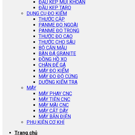
ĐẦU KẸP MŨI KHOAN
ĐẦU KẸP TARO
DỤNG CỤ ĐO KIỂM
THƯỚC CẶP
PANME ĐO NGOÀI
PANME ĐO TRONG
THƯỚC ĐO CAO
THƯỚC CHO SÂU
BỘ CĂN MẪU
BÀN ĐÁ GRANITE
ĐỒNG HỒ XO
CHÂN ĐẾ GÁ
MÁY ĐO KIỂM
MÁY ĐO ĐỘ CỨNG
DƯỠNG KIỂM TRA
MÁY
MÁY PHAY CNC
MÁY TIỆN CNC
MÁY MÀI CNC
MÁY CẮT DÂY
MÁY BẮN ĐIỆN
PHỤ KIỆN CƠ KHÍ
Trang chủ