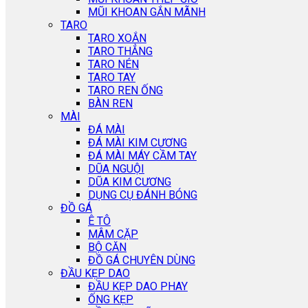
MŨI KHOAN GẮN MÃNH
TARO
TARO XOẮN
TARO THẲNG
TARO NÉN
TARO TAY
TARO REN ỐNG
BÀN REN
MÀI
ĐÁ MÀI
ĐÁ MÀI KIM CƯƠNG
ĐÁ MÀI MÁY CẦM TAY
DŨA NGUỘI
DŨA KIM CƯƠNG
DỤNG CỤ ĐÁNH BÓNG
ĐỒ GÁ
Ê TÔ
MÂM CẶP
BỘ CĂN
ĐỒ GÁ CHUYÊN DÙNG
ĐẦU KẸP DAO
ĐẦU KẸP DAO PHAY
ỐNG KẸP