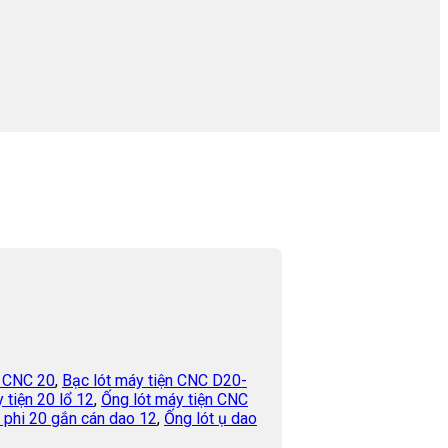
n CNC 20
,
Bạc lót máy tiện CNC D20-
 tiện 20 lổ 12
,
Ống lót máy tiện CNC
n phi 20 gắn cán dao 12
,
Ống lót ụ dao