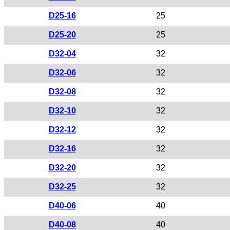
D25-16
25
D25-20
25
D32-04
32
D32-06
32
D32-08
32
D32-10
32
D32-12
32
D32-16
32
D32-20
32
D32-25
32
D40-06
40
D40-08
40