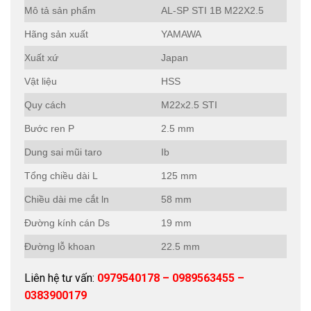
Mô tả sản phẩm
AL-SP STI 1B M22X2.5
Hãng sản xuất
YAMAWA
Xuất xứ
Japan
Vật liệu
HSS
Quy cách
M22x2.5 STI
Bước ren P
2.5 mm
Dung sai mũi taro
Ib
Tổng chiều dài L
125 mm
Chiều dài me cắt ln
58 mm
Đường kính cán Ds
19 mm
Đường lỗ khoan
22.5 mm
Liên hệ tư vấn:
0979540178 – 0989563455 –
0383900179