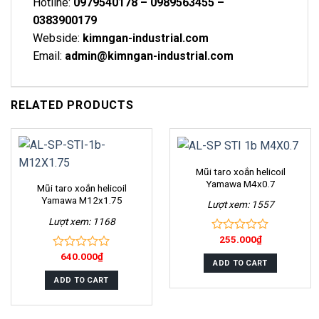
Hotline:
0979540178 – 0989563455 –
0383900179
Webside:
kimngan-industrial.com
Email:
admin@kimngan-industrial.com
RELATED PRODUCTS
Mũi taro xoắn helicoil
Yamawa M4x0.7
Mũi taro xoắn helicoil
Yamawa M12x1.75
Lượt xem: 1557
Lượt xem: 1168
255.000
₫
0
out
640.000
₫
0
of
ADD TO CART
out
5
of
ADD TO CART
5