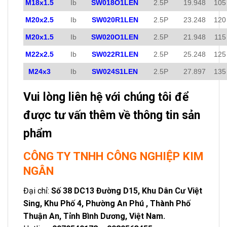
M18x1.5
Ib
SW018O1LEN
2.5P
19.948
105
M20x2.5
Ib
SW020R1LEN
2.5P
23.248
120
M20x1.5
Ib
SW020O1LEN
2.5P
21.948
115
M22x2.5
Ib
SW022R1LEN
2.5P
25.248
125
M24x3
Ib
SW024S1LEN
2.5P
27.897
135
Vui lòng liên hệ với chúng tôi để
được tư vấn thêm về thông tin sản
phẩm
CÔNG TY TNHH CÔNG NGHIỆP KIM
NGÂN
Đại chỉ:
Số 38 DC13 Đường D15, Khu Dân Cư Việt
Sing, Khu Phố 4, Phường An Phú , Thành Phố
Thuận An, Tỉnh Bình Dương, Việt Nam.