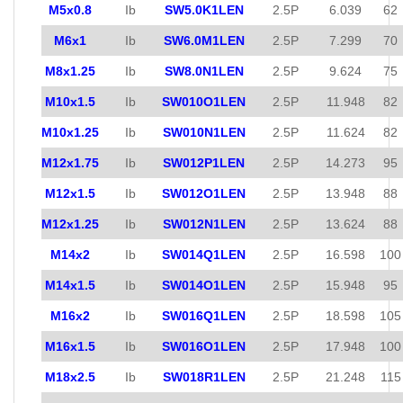
M5x0.8
Ib
SW5.0K1LEN
2.5P
6.039
62
M6x1
Ib
SW6.0M1LEN
2.5P
7.299
70
M8x1.25
Ib
SW8.0N1LEN
2.5P
9.624
75
M10x1.5
Ib
SW010O1LEN
2.5P
11.948
82
M10x1.25
Ib
SW010N1LEN
2.5P
11.624
82
M12x1.75
Ib
SW012P1LEN
2.5P
14.273
95
M12x1.5
Ib
SW012O1LEN
2.5P
13.948
88
M12x1.25
Ib
SW012N1LEN
2.5P
13.624
88
M14x2
Ib
SW014Q1LEN
2.5P
16.598
100
M14x1.5
Ib
SW014O1LEN
2.5P
15.948
95
M16x2
Ib
SW016Q1LEN
2.5P
18.598
105
M16x1.5
Ib
SW016O1LEN
2.5P
17.948
100
M18x2.5
Ib
SW018R1LEN
2.5P
21.248
115