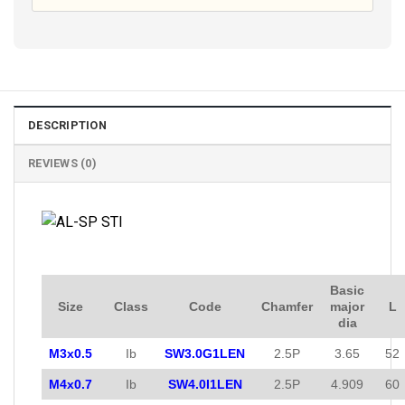
DESCRIPTION
REVIEWS (0)
Basic
Size
Class
Code
Chamfer
major
L
dia
M3x0.5
Ib
SW3.0G1LEN
2.5P
3.65
52
M4x0.7
Ib
SW4.0I1LEN
2.5P
4.909
60