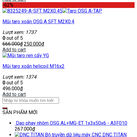
-62%
Mũi taro xoắn OSG A SFT M2X0.4
Lượt xem: 1737
0
out of 5
666.000
₫
250.000
₫
Add to cart
Mũi taro xoắn helicoil M16x2
Lượt xem: 1374
0
out of 5
496.000
₫
Add to cart
SẢN PHẨM MỚI
Dao phay nhôm OSG AL+MG-ET 1x3x50x6 - A3F010
267.000
₫
Bộ truyền dữ liệu máy CNC DNC TITAN