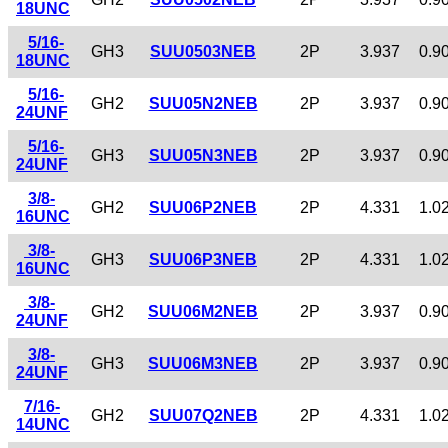
18UNC
5/16-
GH3
SUU0503NEB
2P
3.937
0.9
18UNC
5/16-
GH2
SUU05N2NEB
2P
3.937
0.9
24UNF
5/16-
GH3
SUU05N3NEB
2P
3.937
0.9
24UNF
3/8-
GH2
SUU06P2NEB
2P
4.331
1.0
16UNC
3/8-
GH3
SUU06P3NEB
2P
4.331
1.0
16UNC
3/8-
GH2
SUU06M2NEB
2P
3.937
0.9
24UNF
3/8-
GH3
SUU06M3NEB
2P
3.937
0.9
24UNF
7/16-
GH2
SUU07Q2NEB
2P
4.331
1.0
14UNC