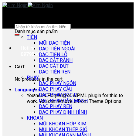
Skip
to
content
Search
Danh mục sản phẩm
for:
TIỆN
MŨI DAO TIỆN
Hotline:
DAO TIỆN NGOÀI
0979540178
DAO TIỆN LỖ
DAO CẮT RÃNH
DAO CẮT ĐỨT
Cart
DAO TIỆN REN
PHAY
No products in the cart.
DAO PHAY NGÓN
DAO PHAY CẦU
Languages
DAO PHAY GÓC R
You need Polylang or WPML plugin for this to
DAO PHAY GẮN MÃNH
work. You can remove it from Theme Options.
DAO PHAY REN
DAO PHAY ĐỊNH HÌNH
KHOAN
MŨI KHOAN HỢP KIM
MŨI KHOAN THÉP GIÓ
MŨI KHOAN GẮN MÃNH