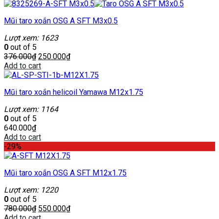
Mũi taro xoắn OSG A SFT M3x0.5
Lượt xem: 1623
0
out of 5
376.000
₫
250.000
₫
Add to cart
Mũi taro xoắn helicoil Yamawa M12x1.75
Lượt xem: 1164
0
out of 5
640.000
₫
Add to cart
-29%
Mũi taro xoắn OSG A SFT M12x1.75
Lượt xem: 1220
0
out of 5
780.000
₫
550.000
₫
Add to cart