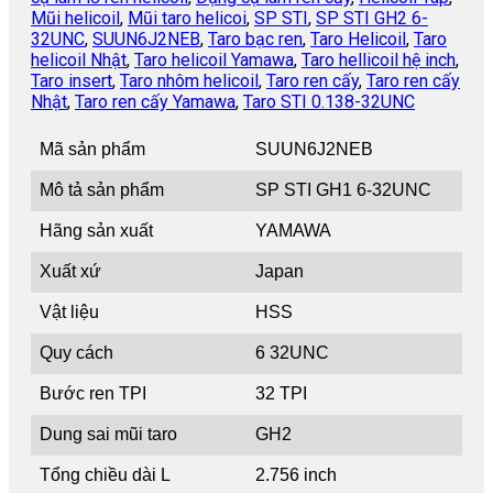
Mũi helicoil
,
Mũi taro helicoi
,
SP STI
,
SP STI GH2 6-
32UNC
,
SUUN6J2NEB
,
Taro bạc ren
,
Taro Helicoil
,
Taro
helicoil Nhật
,
Taro helicoil Yamawa
,
Taro hellicoil hệ inch
,
Taro insert
,
Taro nhôm helicoil
,
Taro ren cấy
,
Taro ren cấy
Nhật
,
Taro ren cấy Yamawa
,
Taro STI 0.138-32UNC
Mã sản phẩm
SUUN6J2NEB
Mô tả sản phẩm
SP STI GH1 6-32UNC
Hãng sản xuất
YAMAWA
Xuất xứ
Japan
Vật liệu
HSS
Quy cách
6 32UNC
Bước ren TPI
32 TPI
Dung sai mũi taro
GH2
Tổng chiều dài L
2.756 inch