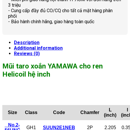
3 triệu
- Cung cấp đầy đủ CO/CQ cho tất cả mặt hàng phân
phối
- Bảo hành chính hãng, giao hàng toàn quốc
Description
Additional information
Reviews (0)
Mũi taro xoắn YAMAWA cho ren
Helicoil hệ inch
L
l
Size
Class
Code
Chamfer
(inch)
(inc
No.2-
GH1
SUUN2E1NEB
2P
2.205
0.3