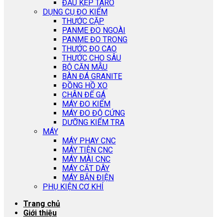
ĐẦU KẸP TARO
DỤNG CỤ ĐO KIỂM
THƯỚC CẶP
PANME ĐO NGOÀI
PANME ĐO TRONG
THƯỚC ĐO CAO
THƯỚC CHO SÂU
BỘ CĂN MẪU
BÀN ĐÁ GRANITE
ĐỒNG HỒ XO
CHÂN ĐẾ GÁ
MÁY ĐO KIỂM
MÁY ĐO ĐỘ CỨNG
DƯỠNG KIỂM TRA
MÁY
MÁY PHAY CNC
MÁY TIỆN CNC
MÁY MÀI CNC
MÁY CẮT DÂY
MÁY BẮN ĐIỆN
PHỤ KIỆN CƠ KHÍ
Trang chủ
Giới thiệu