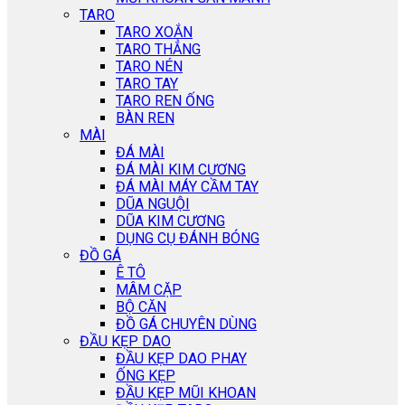
TARO
TARO XOẮN
TARO THẲNG
TARO NÉN
TARO TAY
TARO REN ỐNG
BÀN REN
MÀI
ĐÁ MÀI
ĐÁ MÀI KIM CƯƠNG
ĐÁ MÀI MÁY CẦM TAY
DŨA NGUỘI
DŨA KIM CƯƠNG
DỤNG CỤ ĐÁNH BÓNG
ĐỒ GÁ
Ê TÔ
MÂM CẶP
BỘ CĂN
ĐỒ GÁ CHUYÊN DÙNG
ĐẦU KẸP DAO
ĐẦU KẸP DAO PHAY
ỐNG KẸP
ĐẦU KẸP MŨI KHOAN