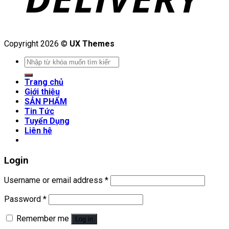
Copyright 2026 ©
UX Themes
Search
for:
Trang chủ
Giới thiệu
SẢN PHẨM
Tin Tức
Tuyển Dụng
Liên hệ
Login
Username or email address
*
Password
*
Remember me
Log in