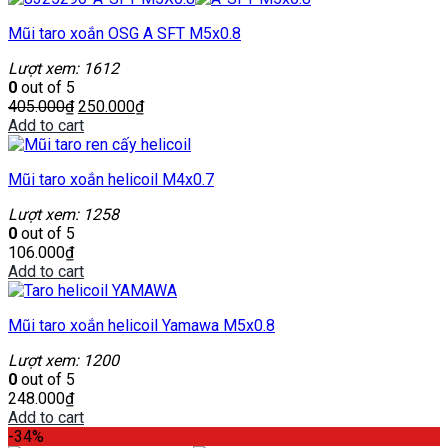
Mũi taro xoắn OSG A SFT M5x0.8
Lượt xem: 1612
0
out of 5
405.000
₫
250.000
₫
Add to cart
Mũi taro xoắn helicoil M4x0.7
Lượt xem: 1258
0
out of 5
106.000
₫
Add to cart
Mũi taro xoắn helicoil Yamawa M5x0.8
Lượt xem: 1200
0
out of 5
248.000
₫
Add to cart
-34%