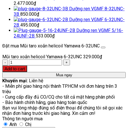
2.477.000
₫
Dưỡng ren VGMF 8-32UNC-
3B
850.000
₫
Dưỡng ren VGMF 6-32UNC-
2B
495.000
₫
Dưỡng ren VGMF 5/16-
24UNF-2B
533.000
₫
Đặt mua Mũi taro xoắn helicoil Yamawa 6-32UNC
Mũi taro xoắn helicoil Yamawa 6-32UNC
329.000
₫
Quantity
Add to cart
Mua ngay
Khuyến mại:
Liên hệ
- Miễn phí giao hàng nội thành TP.HCM với đơn hàng trên 3
triệu
- Cung cấp đầy đủ CO/CQ cho tất cả mặt hàng phân phối
- Bảo hành chính hãng, giao hàng toàn quốc
Bạn vui lòng nhập đúng số điện thoại để chúng tôi sẽ gọi xác
nhận đơn hàng trước khi giao hàng. Xin cảm ơn!
Thông tin người mua
Anh
Chị