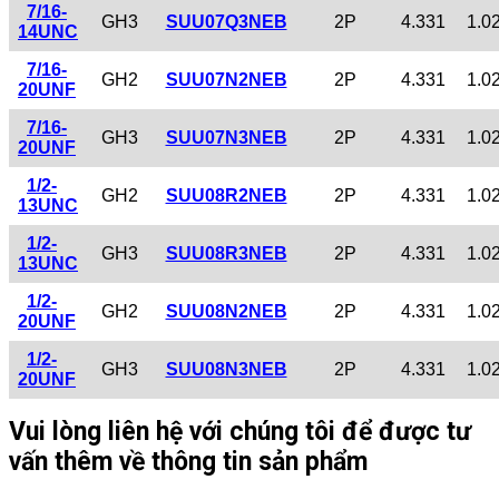
7/16-
GH3
SUU07Q3NEB
2P
4.331
1.0
14UNC
7/16-
GH2
SUU07N2NEB
2P
4.331
1.0
20UNF
7/16-
GH3
SUU07N3NEB
2P
4.331
1.0
20UNF
1/2-
GH2
SUU08R2NEB
2P
4.331
1.0
13UNC
1/2-
GH3
SUU08R3NEB
2P
4.331
1.0
13UNC
1/2-
GH2
SUU08N2NEB
2P
4.331
1.0
20UNF
1/2-
GH3
SUU08N3NEB
2P
4.331
1.0
20UNF
Vui lòng liên hệ với chúng tôi để được tư
vấn thêm về thông tin sản phẩm