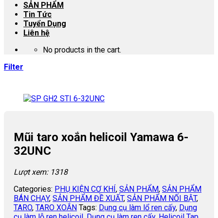
SẢN PHẨM
Tin Tức
Tuyển Dụng
Liên hệ
No products in the cart.
Filter
Mũi taro xoắn helicoil Yamawa 6-
32UNC
Lượt xem: 1318
Categories:
PHỤ KIỆN CƠ KHÍ
,
SẢN PHẨM
,
SẢN PHẨM
BÁN CHẠY
,
SẢN PHẨM ĐỀ XUẤT
,
SẢN PHẨM NỐI BẬT
,
TARO
,
TARO XOẮN
Tags:
Dụng cụ làm lổ ren cấy
,
Dụng
cụ làm lỗ ren helicoil
,
Dụng cụ làm ren cấy
,
Helicoil Tap
,