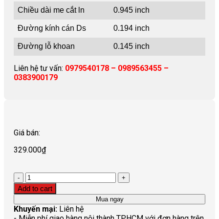
Chiều dài me cắt ln
0.945 inch
Đường kính cán Ds
0.194 inch
Đường lỗ khoan
0.145 inch
Liên hệ tư vấn:
0979540178 – 0989563455 –
0383900179
Giá bán:
329.000
₫
Quantity
Add to cart
Mua ngay
Khuyến mại:
Liên hệ
- Miễn phí giao hàng nội thành TP.HCM với đơn hàng trên