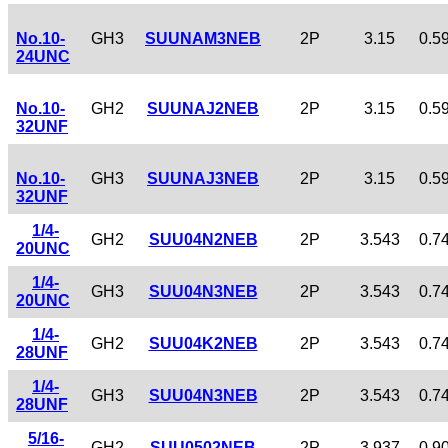
No.10-
GH3
SUUNAM3NEB
2P
3.15
0.5
24UNC
No.10-
GH2
SUUNAJ2NEB
2P
3.15
0.5
32UNF
No.10-
GH3
SUUNAJ3NEB
2P
3.15
0.5
32UNF
1/4-
GH2
SUU04N2NEB
2P
3.543
0.7
20UNC
1/4-
GH3
SUU04N3NEB
2P
3.543
0.7
20UNC
1/4-
GH2
SUU04K2NEB
2P
3.543
0.7
28UNF
1/4-
GH3
SUU04N3NEB
2P
3.543
0.7
28UNF
5/16-
GH2
SUU0502NEB
2P
3.937
0.9