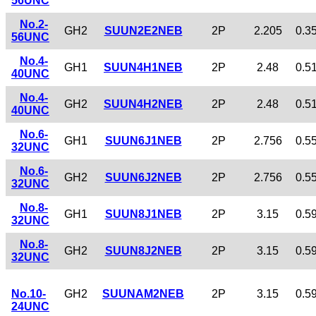
56UNC
No.2-
GH2
SUUN2E2NEB
2P
2.205
0.3
56UNC
No.4-
GH1
SUUN4H1NEB
2P
2.48
0.5
40UNC
No.4-
GH2
SUUN4H2NEB
2P
2.48
0.5
40UNC
No.6-
GH1
SUUN6J1NEB
2P
2.756
0.5
32UNC
No.6-
GH2
SUUN6J2NEB
2P
2.756
0.5
32UNC
No.8-
GH1
SUUN8J1NEB
2P
3.15
0.5
32UNC
No.8-
GH2
SUUN8J2NEB
2P
3.15
0.5
32UNC
No.10-
GH2
SUUNAM2NEB
2P
3.15
0.5
24UNC