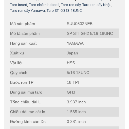
Taro insert
,
Taro nhôm helicoil
,
Taro ren cấy
,
Taro ren cấy Nhật
,
Taro ren cấy Yamawa
,
Taro STI 0.313-18UNC
Mã sản phẩm
SUU0502NEB
Mô tả sản phẩm
SP STI GH2 5/16-18UNC
Hãng sản xuất
YAMAWA
Xuất xứ
Japan
Vật liệu
HSS
Quy cách
5/16 18UNC
Bước ren TPI
18 TPI
Dung sai mũi taro
GH3
Tổng chiều dài L
3.937 inch
Chiều dài me cắt ln
1.535 inch
Đường kính cán Ds
0.381 inch