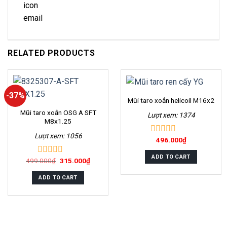
RELATED PRODUCTS
-37%
Mũi taro xoắn helicoil M16x2
Mũi taro xoắn OSG A SFT
Lượt xem: 1374
M8x1.25
Lượt xem: 1056
496.000
₫
0
out
of
ADD TO CART
499.000
₫
315.000
₫
0
5
out
of
ADD TO CART
5