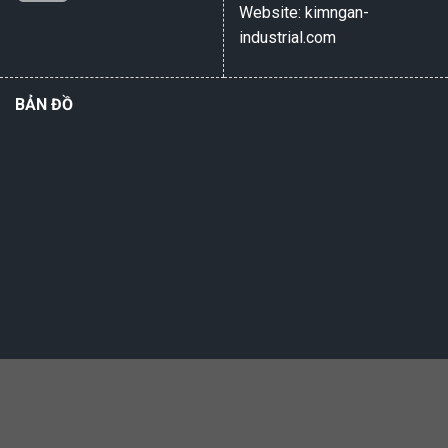
Website: kimngan-
industrial.com
BẢN ĐỒ