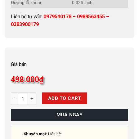
Đường lỗ khoan
0.326 inch
Liên hệ tư vấn:
0979540178 – 0989563455 –
0383900179
Giá bán:
498.000
₫
Quantity
ADD TO CART
MUA NGAY
Khuyến mại:
Liên hệ