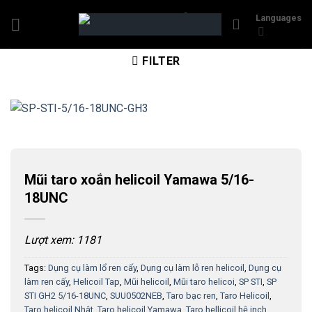
Skip
Languages
to
content
FILTER
Mũi taro xoắn helicoil Yamawa 5/16-
18UNC
Lượt xem: 1181
Tags:
Dụng cụ làm lổ ren cấy
,
Dụng cụ làm lỗ ren helicoil
,
Dụng cụ
làm ren cấy
,
Helicoil Tap
,
Mũi helicoil
,
Mũi taro helicoi
,
SP STI
,
SP
STI GH2 5/16-18UNC
,
SUU0502NEB
,
Taro bạc ren
,
Taro Helicoil
,
Taro helicoil Nhật
,
Taro helicoil Yamawa
,
Taro hellicoil hệ inch
,