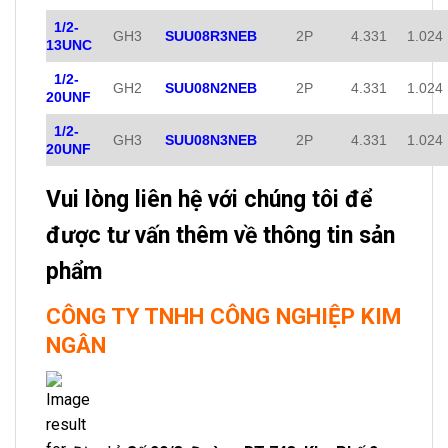
1/2-
GH3
SUU08R3NEB
2P
4.331
1.024
13UNC
1/2-
GH2
SUU08N2NEB
2P
4.331
1.024
20UNF
1/2-
GH3
SUU08N3NEB
2P
4.331
1.024
20UNF
Vui lòng liên hệ với chúng tôi để
được tư vấn thêm về thông tin sản
phẩm
CÔNG TY TNHH CÔNG NGHIỆP KIM
NGÂN