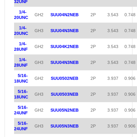
32UNF
1/4-
GH2
SUU04N2NEB
2P
3.543
0.748
20UNC
1/4-
GH3
SUU04N3NEB
2P
3.543
0.748
20UNC
1/4-
GH2
SUU04K2NEB
2P
3.543
0.748
28UNF
1/4-
GH3
SUU04N3NEB
2P
3.543
0.748
28UNF
5/16-
GH2
SUU0502NEB
2P
3.937
0.906
18UNC
5/16-
GH3
SUU0503NEB
2P
3.937
0.906
18UNC
5/16-
GH2
SUU05N2NEB
2P
3.937
0.906
24UNF
5/16-
GH3
SUU05N3NEB
2P
3.937
0.906
24UNF