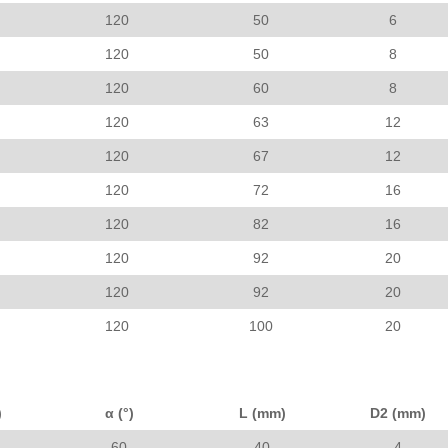
120
50
6
120
50
8
120
60
8
120
63
12
120
67
12
120
72
16
120
82
16
120
92
20
120
92
20
120
100
20
)
α (°)
L (mm)
D2 (mm)
60
40
4