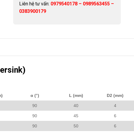
Liên hệ tư vấn:
0979540178 – 0989563455 –
0383900179
ersink)
m)
α (°)
L (mm)
D2 (mm)
90
40
4
90
45
6
90
50
6