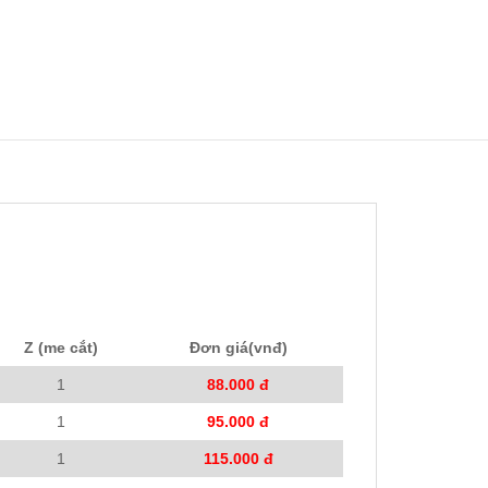
Z (me cắt)
Đơn giá(vnđ)
1
88.000 đ
1
95.000 đ
1
115.000 đ