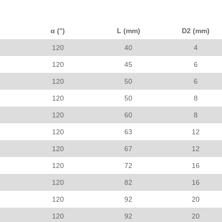
α (°)
L (mm)
D2 (mm)
120
40
4
120
45
6
120
50
6
120
50
8
120
60
8
120
63
12
120
67
12
120
72
16
120
82
16
120
92
20
120
92
20