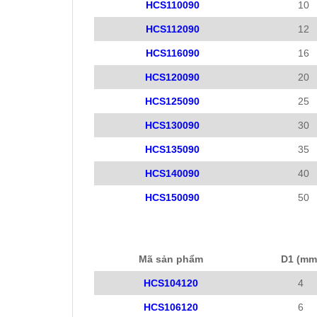
HCS110090
10
HCS112090
12
HCS116090
16
HCS120090
20
HCS125090
25
HCS130090
30
HCS135090
35
HCS140090
40
HCS150090
50
Mã sản phẩm
D1 (mm
HCS104120
4
HCS106120
6