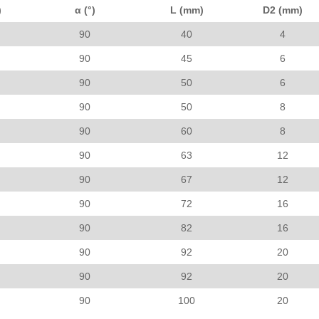
)
α (°)
L (mm)
D2 (mm)
90
40
4
90
45
6
90
50
6
90
50
8
90
60
8
90
63
12
90
67
12
90
72
16
90
82
16
90
92
20
90
92
20
90
100
20