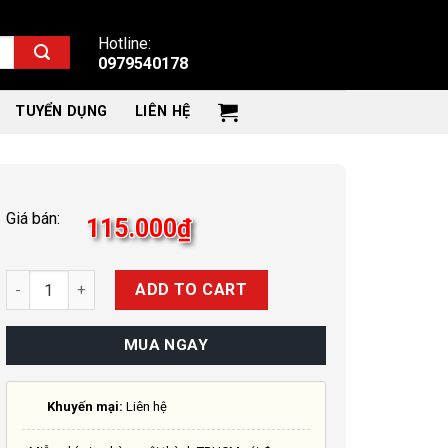
Hotline:
0979540178
TUYỂN DỤNG
LIÊN HỆ
Giá bán:
115.000
₫
Quantity
ADD TO CART
MUA NGAY
Khuyến mại:
Liên hệ