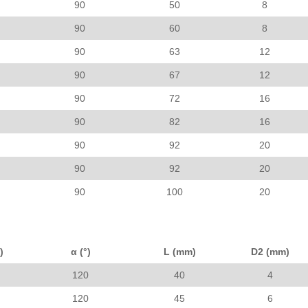
90
50
8
90
60
8
90
63
12
90
67
12
90
72
16
90
82
16
90
92
20
90
92
20
90
100
20
)
α (°)
L (mm)
D2 (mm)
120
40
4
120
45
6