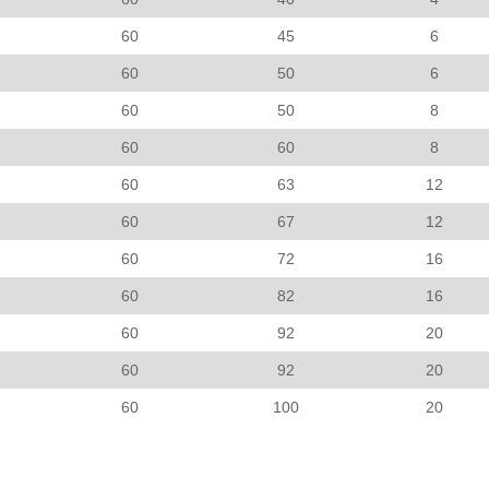
60
45
6
60
50
6
60
50
8
60
60
8
60
63
12
60
67
12
60
72
16
60
82
16
60
92
20
60
92
20
60
100
20