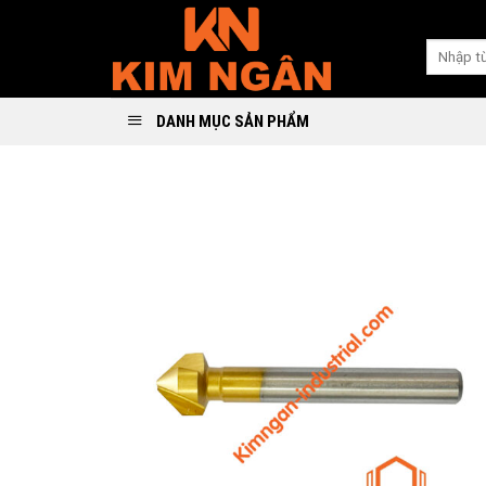
Skip
to
Search
content
for:
DANH MỤC SẢN PHẨM