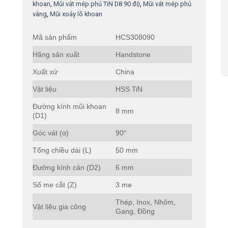
khoan
,
Mũi vát mép phủ TiN D8 90 độ
,
Mũi vát mép phủ
vàng
,
Mũi xoáy lõ khoan
Mã sản phẩm
HCS308090
Hãng sản xuất
Handstone
Xuất xứ
China
Vật liệu
HSS TiN
Đường kính mũi khoan
8 mm
(D1)
Góc vát (α)
90°
Tổng chiều dài (L)
50 mm
Đường kính cán (D2)
6 mm
Số me cắt (Z)
3 me
Thép, Inox, Nhôm,
Vật liệu gia công
Gang, Đồng