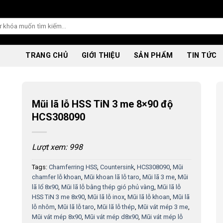
TRANG CHỦ
GIỚI THIỆU
SẢN PHẨM
TIN TỨC
Mũi lã lỗ HSS TiN 3 me 8×90 độ
HCS308090
Lượt xem: 998
Tags:
Chamferring HSS
,
Countersink
,
HCS308090
,
Mũi
chamfer lỗ khoan
,
Mũi khoan lã lỗ taro
,
Mũi lã 3 me
,
Mũi
lã lổ 8x90
,
Mũi lã lỗ bằng thép gió phủ vàng
,
Mũi lã lỗ
HSS TiN 3 me 8x90
,
Mũi lã lỗ inox
,
Mũi lã lỗ khoan
,
Mũi lã
lỗ nhôm
,
Mũi lã lỗ taro
,
Mũi lã lỗ thép
,
Mũi vát mép 3 me
,
Mũi vát mép 8x90
,
Mũi vát mép d8x90
,
Mũi vát mép lỗ