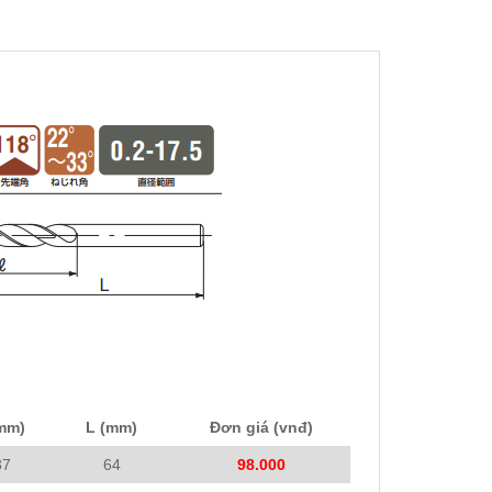
(mm)
L (mm)
Đơn giá (vnđ)
37
64
98.000