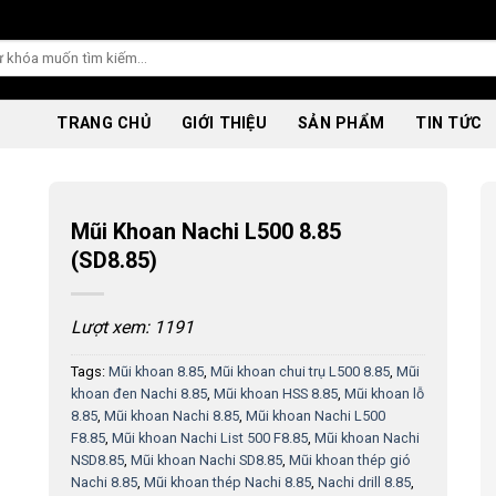
TRANG CHỦ
GIỚI THIỆU
SẢN PHẨM
TIN TỨC
Mũi Khoan Nachi L500 8.85
(SD8.85)
Lượt xem: 1191
Tags:
Mũi khoan 8.85
,
Mũi khoan chui trụ L500 8.85
,
Mũi
khoan đen Nachi 8.85
,
Mũi khoan HSS 8.85
,
Mũi khoan lỗ
8.85
,
Mũi khoan Nachi 8.85
,
Mũi khoan Nachi L500
F8.85
,
Mũi khoan Nachi List 500 F8.85
,
Mũi khoan Nachi
NSD8.85
,
Mũi khoan Nachi SD8.85
,
Mũi khoan thép gió
Nachi 8.85
,
Mũi khoan thép Nachi 8.85
,
Nachi drill 8.85
,