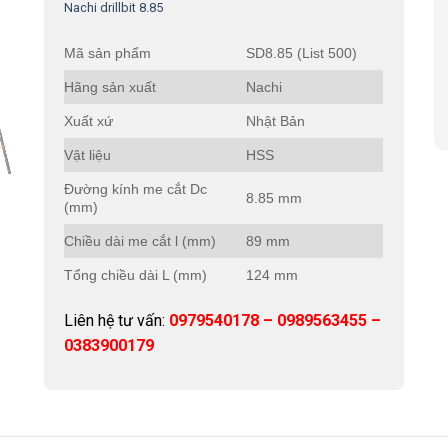
Nachi drillbit 8.85
Mã sản phẩm
SD8.85 (List 500)
Hãng sản xuất
Nachi
Xuất xứ
Nhật Bản
Vật liệu
HSS
Đường kính me cắt Dc
8.85 mm
(mm)
Chiều dài me cắt l (mm)
89 mm
Tổng chiều dài L (mm)
124 mm
Liên hệ tư vấn:
0979540178 – 0989563455 –
0383900179