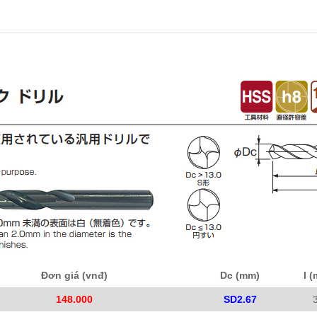
Đơn giá (vnđ)
Dc (mm)
l 
148.000
SD2.67