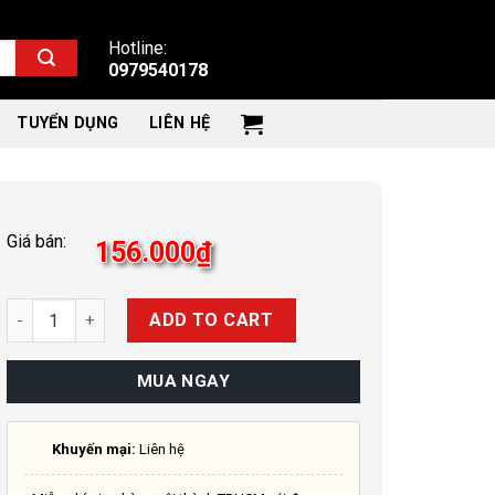
Hotline:
0979540178
TUYỂN DỤNG
LIÊN HỆ
Giá bán:
156.000
₫
Quantity
ADD TO CART
MUA NGAY
Khuyến mại:
Liên hệ