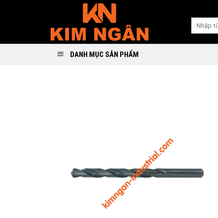
Skip
to
Search
content
for:
DANH MỤC SẢN PHẨM