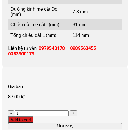
Đường kính me cắt Dc
7.8 mm
(mm)
Chiều dài me cắt l (mm)
81 mm
Tổng chiều dài L (mm)
114 mm
Liên hệ tư vấn:
0979540178 – 0989563455 –
0383900179
Giá bán:
87.000
₫
Quantity
Add to cart
Mua ngay