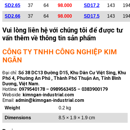
SD2.65
37
64
98.000
SD17.2
143
19
SD2.66
37
64
98.000
SD17.5
143
19
Vui lòng liên hệ với chúng tôi để được tư
vấn thêm về thông tin sản phẩm
CÔNG TY TNHH CÔNG NGHIỆP KIM
NGÂN
Đại chỉ:
Số 38 DC13 Đường D15, Khu Dân Cư Việt Sing, Khu
Phố 4, Phường An Phú , Thành Phố Thuận An, Tỉnh Bình
Dương, Việt Nam.
Hotline:
0979540178 – 0989563455 – 0383900179
Webside:
kimngan-industrial.com
Email:
admin@kimngan-industrial.com
Weight
0.2 kg
Dimensions
8.5 × 1.9 × 1.9 cm