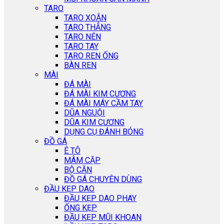
TARO
TARO XOẮN
TARO THẲNG
TARO NÉN
TARO TAY
TARO REN ỐNG
BÀN REN
MÀI
ĐÁ MÀI
ĐÁ MÀI KIM CƯƠNG
ĐÁ MÀI MÁY CẦM TAY
DŨA NGUỘI
DŨA KIM CƯƠNG
DỤNG CỤ ĐÁNH BÓNG
ĐỒ GÁ
Ê TÔ
MÂM CẶP
BỘ CĂN
ĐỒ GÁ CHUYÊN DÙNG
ĐẦU KẸP DAO
ĐẦU KẸP DAO PHAY
ỐNG KẸP
ĐẦU KẸP MŨI KHOAN