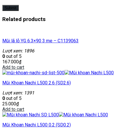
Related products
Mũi lã lỗ YG 6.3×90 3 me – C1139063
Lượt xem: 1896
0
out of 5
167.000
₫
Add to cart
Mũi Khoan Nachi L500 2.6 (SD2.6)
Lượt xem: 1391
0
out of 5
25.000
₫
Add to cart
Mũi Khoan Nachi L500 0.2 (SD0.2)