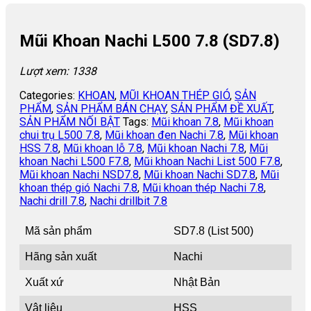
Mũi Khoan Nachi L500 7.8 (SD7.8)
Lượt xem: 1338
Categories:
KHOAN
,
MŨI KHOAN THÉP GIÓ
,
SẢN
PHẨM
,
SẢN PHẨM BÁN CHẠY
,
SẢN PHẨM ĐỀ XUẤT
,
SẢN PHẨM NỐI BẬT
Tags:
Mũi khoan 7.8
,
Mũi khoan
chui trụ L500 7.8
,
Mũi khoan đen Nachi 7.8
,
Mũi khoan
HSS 7.8
,
Mũi khoan lỗ 7.8
,
Mũi khoan Nachi 7.8
,
Mũi
khoan Nachi L500 F7.8
,
Mũi khoan Nachi List 500 F7.8
,
Mũi khoan Nachi NSD7.8
,
Mũi khoan Nachi SD7.8
,
Mũi
khoan thép gió Nachi 7.8
,
Mũi khoan thép Nachi 7.8
,
Nachi drill 7.8
,
Nachi drillbit 7.8
Mã sản phẩm
SD7.8 (List 500)
Hãng sản xuất
Nachi
Xuất xứ
Nhật Bản
Vật liệu
HSS