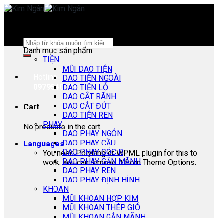
Skip
to
content
Search
Danh mục sản phẩm
for:
TIỆN
MŨI DAO TIỆN
Hotline:
DAO TIỆN NGOÀI
0979540178
DAO TIỆN LỖ
DAO CẮT RÃNH
DAO CẮT ĐỨT
Cart
DAO TIỆN REN
PHAY
No products in the cart.
DAO PHAY NGÓN
DAO PHAY CẦU
Languages
DAO PHAY GÓC R
You need Polylang or WPML plugin for this to
DAO PHAY GẮN MÃNH
work. You can remove it from Theme Options.
DAO PHAY REN
DAO PHAY ĐỊNH HÌNH
KHOAN
MŨI KHOAN HỢP KIM
MŨI KHOAN THÉP GIÓ
MŨI KHOAN GẮN MÃNH