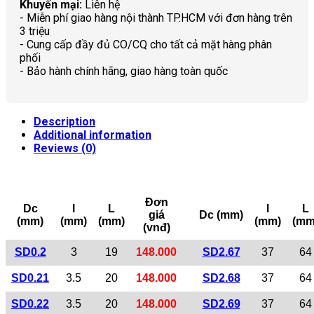
Khuyến mại:
Liên hệ
- Miễn phí giao hàng nội thành TP.HCM với đơn hàng trên
3 triệu
- Cung cấp đầy đủ CO/CQ cho tất cả mặt hàng phân
phối
- Bảo hành chính hãng, giao hàng toàn quốc
Description
Additional information
Reviews (0)
Đơn
Dc
l
L
l
L
giá
Dc (mm)
(mm)
(mm)
(mm)
(mm)
(mm
(vnđ)
SD0.2
3
19
148.000
SD2.67
37
64
SD0.21
3.5
20
148.000
SD2.68
37
64
SD0.22
3.5
20
148.000
SD2.69
37
64