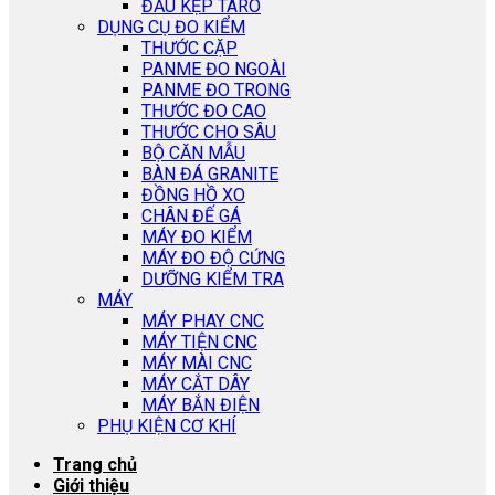
ĐẦU KẸP TARO
DỤNG CỤ ĐO KIỂM
THƯỚC CẶP
PANME ĐO NGOÀI
PANME ĐO TRONG
THƯỚC ĐO CAO
THƯỚC CHO SÂU
BỘ CĂN MẪU
BÀN ĐÁ GRANITE
ĐỒNG HỒ XO
CHÂN ĐẾ GÁ
MÁY ĐO KIỂM
MÁY ĐO ĐỘ CỨNG
DƯỠNG KIỂM TRA
MÁY
MÁY PHAY CNC
MÁY TIỆN CNC
MÁY MÀI CNC
MÁY CẮT DÂY
MÁY BẮN ĐIỆN
PHỤ KIỆN CƠ KHÍ
Trang chủ
Giới thiệu