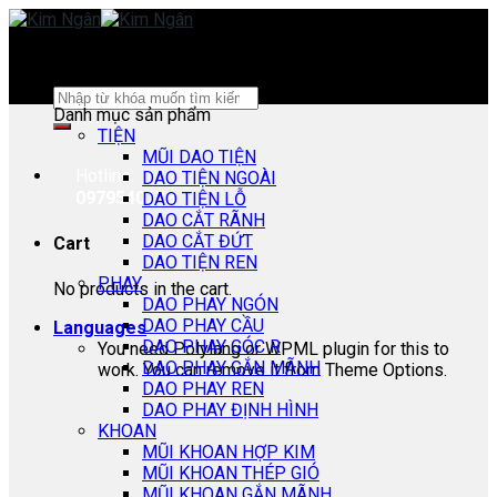
Skip
to
content
Search
Danh mục sản phẩm
for:
TIỆN
MŨI DAO TIỆN
Hotline:
DAO TIỆN NGOÀI
0979540178
DAO TIỆN LỖ
DAO CẮT RÃNH
DAO CẮT ĐỨT
Cart
DAO TIỆN REN
PHAY
No products in the cart.
DAO PHAY NGÓN
DAO PHAY CẦU
Languages
DAO PHAY GÓC R
You need Polylang or WPML plugin for this to
DAO PHAY GẮN MÃNH
work. You can remove it from Theme Options.
DAO PHAY REN
DAO PHAY ĐỊNH HÌNH
KHOAN
MŨI KHOAN HỢP KIM
MŨI KHOAN THÉP GIÓ
MŨI KHOAN GẮN MÃNH