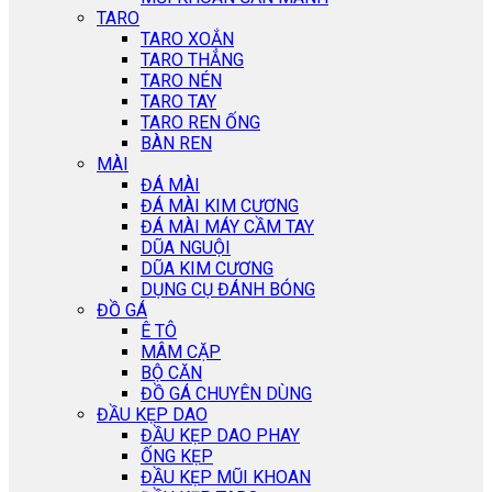
TARO
TARO XOẮN
TARO THẲNG
TARO NÉN
TARO TAY
TARO REN ỐNG
BÀN REN
MÀI
ĐÁ MÀI
ĐÁ MÀI KIM CƯƠNG
ĐÁ MÀI MÁY CẦM TAY
DŨA NGUỘI
DŨA KIM CƯƠNG
DỤNG CỤ ĐÁNH BÓNG
ĐỒ GÁ
Ê TÔ
MÂM CẶP
BỘ CĂN
ĐỒ GÁ CHUYÊN DÙNG
ĐẦU KẸP DAO
ĐẦU KẸP DAO PHAY
ỐNG KẸP
ĐẦU KẸP MŨI KHOAN