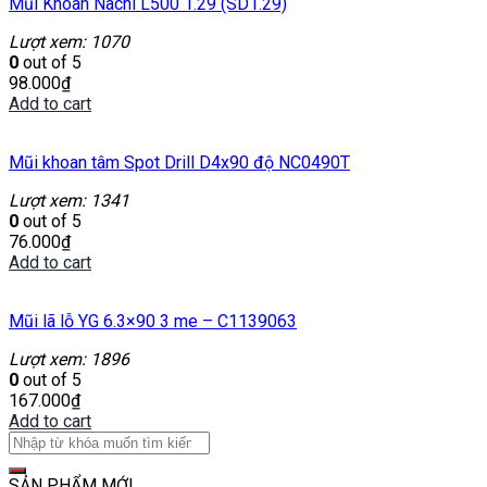
Mũi Khoan Nachi L500 1.29 (SD1.29)
Lượt xem: 1070
0
out of 5
98.000
₫
Add to cart
Mũi khoan tâm Spot Drill D4x90 độ NC0490T
Lượt xem: 1341
0
out of 5
76.000
₫
Add to cart
Mũi lã lỗ YG 6.3×90 3 me – C1139063
Lượt xem: 1896
0
out of 5
167.000
₫
Add to cart
SẢN PHẨM MỚI