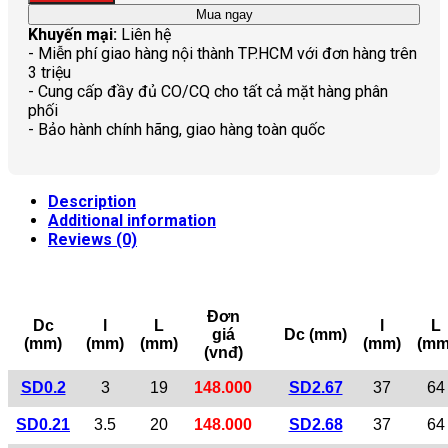
Mua ngay
Khuyến mại:
Liên hệ
- Miễn phí giao hàng nội thành TP.HCM với đơn hàng trên
3 triệu
- Cung cấp đầy đủ CO/CQ cho tất cả mặt hàng phân
phối
- Bảo hành chính hãng, giao hàng toàn quốc
Description
Additional information
Reviews (0)
Đơn
Dc
l
L
l
L
giá
Dc (mm)
(mm)
(mm)
(mm)
(mm)
(mm
(vnđ)
SD0.2
3
19
148.000
SD2.67
37
64
SD0.21
3.5
20
148.000
SD2.68
37
64