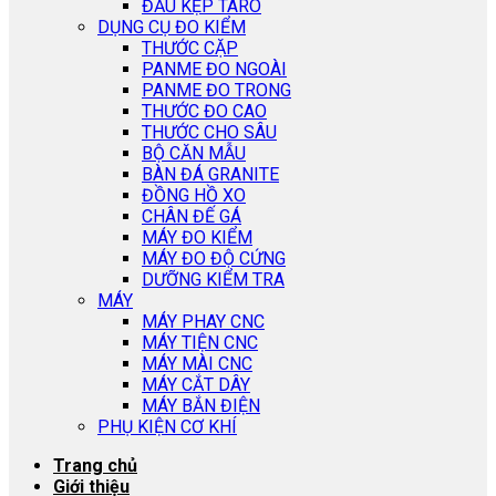
ĐẦU KẸP TARO
DỤNG CỤ ĐO KIỂM
THƯỚC CẶP
PANME ĐO NGOÀI
PANME ĐO TRONG
THƯỚC ĐO CAO
THƯỚC CHO SÂU
BỘ CĂN MẪU
BÀN ĐÁ GRANITE
ĐỒNG HỒ XO
CHÂN ĐẾ GÁ
MÁY ĐO KIỂM
MÁY ĐO ĐỘ CỨNG
DƯỠNG KIỂM TRA
MÁY
MÁY PHAY CNC
MÁY TIỆN CNC
MÁY MÀI CNC
MÁY CẮT DÂY
MÁY BẮN ĐIỆN
PHỤ KIỆN CƠ KHÍ
Trang chủ
Giới thiệu