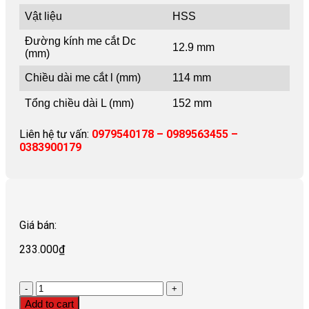
Vật liệu
HSS
Đường kính me cắt Dc
12.9 mm
(mm)
Chiều dài me cắt l (mm)
114 mm
Tổng chiều dài L (mm)
152 mm
Liên hệ tư vấn:
0979540178 – 0989563455 –
0383900179
Giá bán:
233.000
₫
Quantity
Add to cart