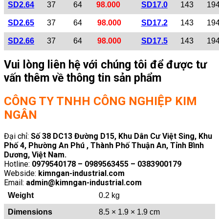
SD2.64
37
64
98.000
SD17.0
143
19
SD2.65
37
64
98.000
SD17.2
143
19
SD2.66
37
64
98.000
SD17.5
143
19
Vui lòng liên hệ với chúng tôi để được tư
vấn thêm về thông tin sản phẩm
CÔNG TY TNHH CÔNG NGHIỆP KIM
NGÂN
Đại chỉ:
Số 38 DC13 Đường D15, Khu Dân Cư Việt Sing, Khu
Phố 4, Phường An Phú , Thành Phố Thuận An, Tỉnh Bình
Dương, Việt Nam.
Hotline:
0979540178 – 0989563455 – 0383900179
Webside:
kimngan-industrial.com
Email:
admin@kimngan-industrial.com
Weight
0.2 kg
Dimensions
8.5 × 1.9 × 1.9 cm