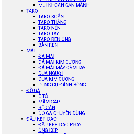
MŨI KHOAN GẮN MÃNH
TARO
TARO XOẮN
TARO THẲNG
TARO NÉN
TARO TAY
TARO REN ỐNG
BÀN REN
MÀI
ĐÁ MÀI
ĐÁ MÀI KIM CƯƠNG
ĐÁ MÀI MÁY CẦM TAY
DŨA NGUỘI
DŨA KIM CƯƠNG
DỤNG CỤ ĐÁNH BÓNG
ĐỒ GÁ
Ê TÔ
MÂM CẶP
BỘ CĂN
ĐỒ GÁ CHUYÊN DÙNG
ĐẦU KẸP DAO
ĐẦU KẸP DAO PHAY
ỐNG KẸP