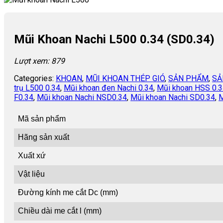
Mũi Khoan Nachi L500 0.34 (SD0.34)
Lượt xem: 879
Categories:
KHOAN
,
MŨI KHOAN THÉP GIÓ
,
SẢN PHẨM
,
SẢ
trụ L500 0.34
,
Mũi khoan đen Nachi 0.34
,
Mũi khoan HSS 0.
F0.34
,
Mũi khoan Nachi NSD0.34
,
Mũi khoan Nachi SD0.34
,
M
Mã sản phẩm
Hãng sản xuất
Xuất xứ
Vật liệu
Đường kính me cắt Dc (mm)
Chiều dài me cắt l (mm)