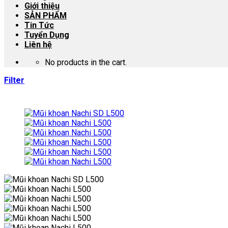
Giới thiệu
SẢN PHẨM
Tin Tức
Tuyển Dụng
Liên hệ
No products in the cart.
Filter