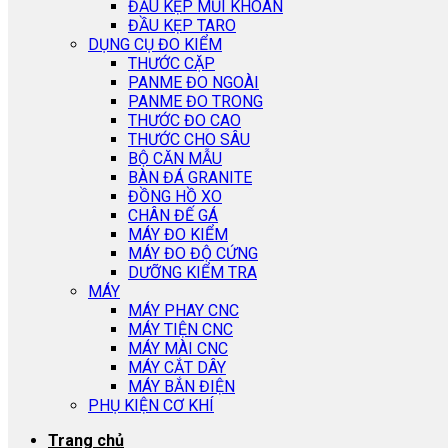
ĐẦU KẸP MŨI KHOAN
ĐẦU KẸP TARO
DỤNG CỤ ĐO KIỂM
THƯỚC CẶP
PANME ĐO NGOÀI
PANME ĐO TRONG
THƯỚC ĐO CAO
THƯỚC CHO SÂU
BỘ CĂN MẪU
BÀN ĐÁ GRANITE
ĐỒNG HỒ XO
CHÂN ĐẾ GÁ
MÁY ĐO KIỂM
MÁY ĐO ĐỘ CỨNG
DƯỠNG KIỂM TRA
MÁY
MÁY PHAY CNC
MÁY TIỆN CNC
MÁY MÀI CNC
MÁY CẮT DÂY
MÁY BẮN ĐIỆN
PHỤ KIỆN CƠ KHÍ
Trang chủ