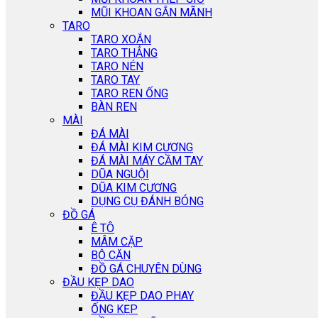
MŨI KHOAN GẮN MÃNH
TARO
TARO XOẮN
TARO THẲNG
TARO NÉN
TARO TAY
TARO REN ỐNG
BÀN REN
MÀI
ĐÁ MÀI
ĐÁ MÀI KIM CƯƠNG
ĐÁ MÀI MÁY CẦM TAY
DŨA NGUỘI
DŨA KIM CƯƠNG
DỤNG CỤ ĐÁNH BÓNG
ĐỒ GÁ
Ê TÔ
MÂM CẶP
BỘ CĂN
ĐỒ GÁ CHUYÊN DÙNG
ĐẦU KẸP DAO
ĐẦU KẸP DAO PHAY
ỐNG KẸP