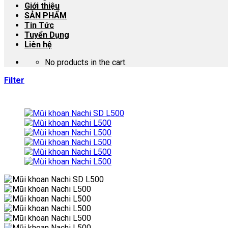
Giới thiệu
SẢN PHẨM
Tin Tức
Tuyển Dụng
Liên hệ
No products in the cart.
Filter