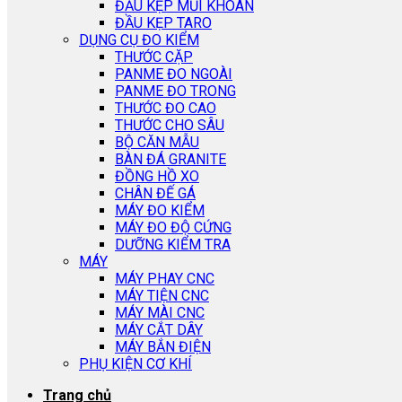
ĐẦU KẸP MŨI KHOAN
ĐẦU KẸP TARO
DỤNG CỤ ĐO KIỂM
THƯỚC CẶP
PANME ĐO NGOÀI
PANME ĐO TRONG
THƯỚC ĐO CAO
THƯỚC CHO SÂU
BỘ CĂN MẪU
BÀN ĐÁ GRANITE
ĐỒNG HỒ XO
CHÂN ĐẾ GÁ
MÁY ĐO KIỂM
MÁY ĐO ĐỘ CỨNG
DƯỠNG KIỂM TRA
MÁY
MÁY PHAY CNC
MÁY TIỆN CNC
MÁY MÀI CNC
MÁY CẮT DÂY
MÁY BẮN ĐIỆN
PHỤ KIỆN CƠ KHÍ
Trang chủ