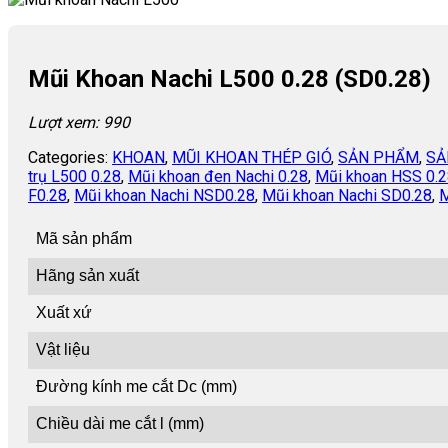
Mũi Khoan Nachi L500 0.28 (SD0.28)
Lượt xem: 990
Categories:
KHOAN
,
MŨI KHOAN THÉP GIÓ
,
SẢN PHẨM
,
SẢ
trụ L500 0.28
,
Mũi khoan đen Nachi 0.28
,
Mũi khoan HSS 0.
F0.28
,
Mũi khoan Nachi NSD0.28
,
Mũi khoan Nachi SD0.28
,
M
Mã sản phẩm
Hãng sản xuất
Xuất xứ
Vật liệu
Đường kính me cắt Dc (mm)
Chiều dài me cắt l (mm)