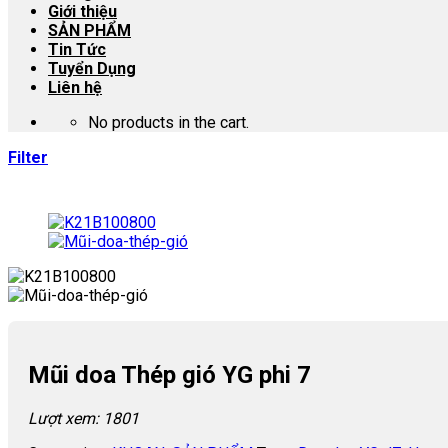
Giới thiệu
SẢN PHẨM
Tin Tức
Tuyển Dụng
Liên hệ
No products in the cart.
Filter
Mũi doa Thép gió YG phi 7
Lượt xem: 1801