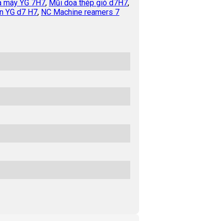
a máy YG 7H7
,
Mũi doa thép gió d7H7
,
n YG d7 H7
,
NC Machine reamers 7