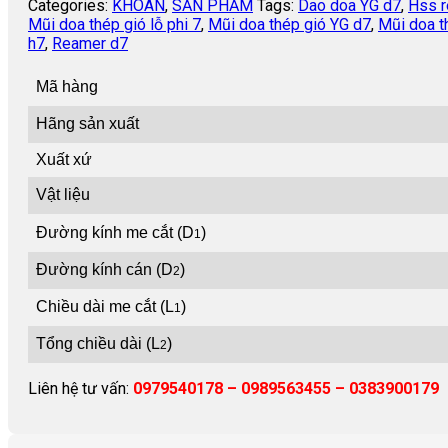
Categories:
KHOAN
,
SẢN PHẨM
Tags:
Dao doa YG d7
,
Hss r
Mũi doa thép gió lỗ phi 7
,
Mũi doa thép gió YG d7
,
Mũi doa 
h7
,
Reamer d7
Mã hàng
Hãng sản xuất
Xuất xứ
Vật liệu
Đường kính me cắt (D
)
1
Đường kính cán (D
)
2
Chiều dài me cắt (L
)
1
Tổng chiều dài (L
)
2
Liên hệ tư vấn:
0979540178 – 0989563455 – 0383900179