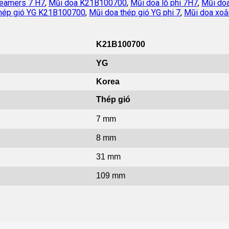
eamers 7 H7
,
Mũi doa K21B100700
,
Mũi doa lỗ phi 7H7
,
Mũi do
thép gió YG K21B100700
,
Mũi doa thép gió YG phi 7
,
Mũi doa xoắ
K21B100700
YG
Korea
Thép gió
7 mm
8 mm
31 mm
109 mm