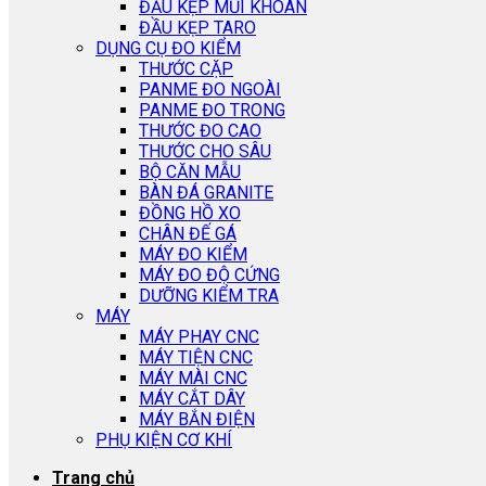
ĐẦU KẸP MŨI KHOAN
ĐẦU KẸP TARO
DỤNG CỤ ĐO KIỂM
THƯỚC CẶP
PANME ĐO NGOÀI
PANME ĐO TRONG
THƯỚC ĐO CAO
THƯỚC CHO SÂU
BỘ CĂN MẪU
BÀN ĐÁ GRANITE
ĐỒNG HỒ XO
CHÂN ĐẾ GÁ
MÁY ĐO KIỂM
MÁY ĐO ĐỘ CỨNG
DƯỠNG KIỂM TRA
MÁY
MÁY PHAY CNC
MÁY TIỆN CNC
MÁY MÀI CNC
MÁY CẮT DÂY
MÁY BẮN ĐIỆN
PHỤ KIỆN CƠ KHÍ
Trang chủ