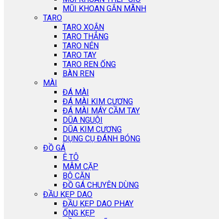
MŨI KHOAN GẮN MÃNH
TARO
TARO XOẮN
TARO THẲNG
TARO NÉN
TARO TAY
TARO REN ỐNG
BÀN REN
MÀI
ĐÁ MÀI
ĐÁ MÀI KIM CƯƠNG
ĐÁ MÀI MÁY CẦM TAY
DŨA NGUỘI
DŨA KIM CƯƠNG
DỤNG CỤ ĐÁNH BÓNG
ĐỒ GÁ
Ê TÔ
MÂM CẶP
BỘ CĂN
ĐỒ GÁ CHUYÊN DÙNG
ĐẦU KẸP DAO
ĐẦU KẸP DAO PHAY
ỐNG KẸP