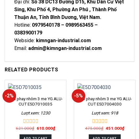
Đại chỉ:
Số 38 DC13 Đường D15, Khu Dân Cư Việt
Sing, Khu Phố 4, Phường An Phú , Thành Phố
Thuận An, Tỉnh Bình Dương, Việt Nam.
Hotline:
0979540178 – 0989563455 –
0383900179
Webside:
kimngan-industrial.com
Email:
admin@kimngan-industrial.com
RELATED PRODUCTS
-2%
-5%
Dao phay nhôm 3 me YG ALU-
Dao phay nhôm 3 me YG ALU-
CUT E5D7010035
CUT E5D7004030
Lượt xem: 1230
Lượt xem: 918
621.000
₫
610.000
₫
475.000
₫
451.000
₫
0
0
out
out
of
of
ADD TO CART
ADD TO CART