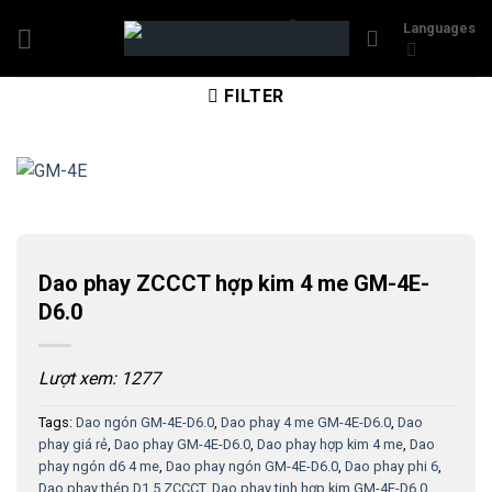
Skip
Languages
to
content
FILTER
Dao phay ZCCCT hợp kim 4 me GM-4E-
D6.0
Lượt xem: 1277
Tags:
Dao ngón GM-4E-D6.0
,
Dao phay 4 me GM-4E-D6.0
,
Dao
phay giá rẻ
,
Dao phay GM-4E-D6.0
,
Dao phay hợp kim 4 me
,
Dao
phay ngón d6 4 me
,
Dao phay ngón GM-4E-D6.0
,
Dao phay phi 6
,
Dao phay thép D1.5 ZCCCT
,
Dao phay tinh hợp kim GM-4E-D6.0
,