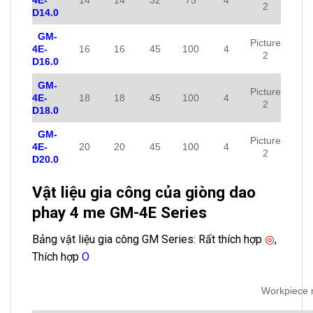
2
D14.0
GM-
Picture
4E-
16
16
45
100
4
2
D16.0
GM-
Picture
4E-
18
18
45
100
4
2
D18.0
GM-
Picture
4E-
20
20
45
100
4
2
D20.0
Vật liệu gia công của giòng dao
phay 4 me GM-4E Series
Bảng vật liệu gia công GM Series: Rất thích hợp
◎
,
Thích hợp
Ο
Workpiece 