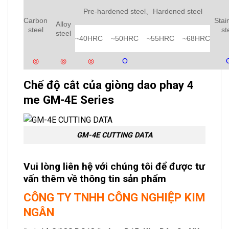
Pre-hardened steel、Hardened steel
Carbon
Stai
Alloy
steel
st
steel
~40HRC
~50HRC
~55HRC
~68HRC
◎
◎
◎
Ο
Chế độ cắt của giòng dao phay 4
me GM-4E Series
GM-4E CUTTING DATA
Vui lòng liên hệ với chúng tôi để được tư
vấn thêm về thông tin sản phẩm
CÔNG TY TNHH CÔNG NGHIỆP KIM
NGÂN