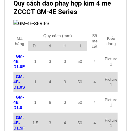
Quy cách dao phay hợp kim 4 me
ZCCCT
GM-4E Series
Quy cách (mm)
Số
Mã
Kiểu
me
hàng
dáng
D
d
H
L
cắt
GM-
Picture
4E-
1
3
3
50
4
1
D1.0F
GM-
Picture
4E-
1
4
3
50
4
1
D1.0S
GM-
Picture
4E-
1
6
3
50
4
1
D1.0
GM-
Picture
4E-
1.5
3
4
50
4
1
D1.5F