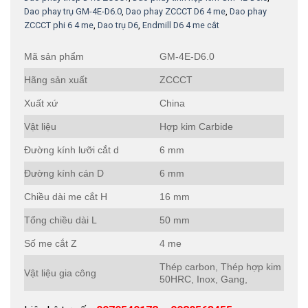
Dao phay trụ GM-4E-D6.0
,
Dao phay ZCCCT D6 4 me
,
Dao phay
ZCCCT phi 6 4 me
,
Dao trụ D6
,
Endmill D6 4 me cắt
Mã sản phẩm
GM-4E-D6.0
Hãng sản xuất
ZCCCT
Xuất xứ
China
Vật liệu
Hợp kim Carbide
Đường kính lưỡi cắt d
6 mm
Đường kính cán D
6 mm
Chiều dài me cắt H
16 mm
Tổng chiều dài L
50 mm
Số me cắt Z
4 me
Thép carbon, Thép hợp kim
Vật liệu gia công
50HRC, Inox, Gang,