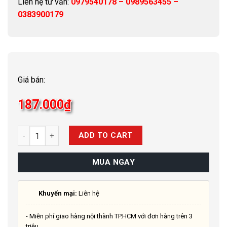
Liên hệ tư vấn:
0979540178 – 0989563455 –
0383900179
Giá bán:
187.000
₫
Quantity
ADD TO CART
MUA NGAY
Khuyến mại:
Liên hệ
- Miễn phí giao hàng nội thành TP.HCM với đơn hàng trên 3
triệu