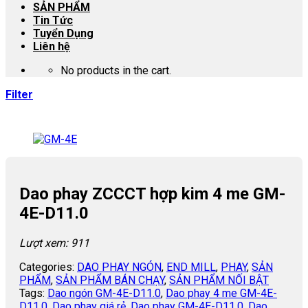
SẢN PHẨM
Tin Tức
Tuyển Dụng
Liên hệ
No products in the cart.
Filter
Dao phay ZCCCT hợp kim 4 me GM-
4E-D11.0
Lượt xem: 911
Categories:
DAO PHAY NGÓN
,
END MILL
,
PHAY
,
SẢN
PHẨM
,
SẢN PHẨM BÁN CHẠY
,
SẢN PHẨM NỐI BẬT
Tags:
Dao ngón GM-4E-D11.0
,
Dao phay 4 me GM-4E-
D11.0
,
Dao phay giá rẻ
,
Dao phay GM-4E-D11.0
,
Dao