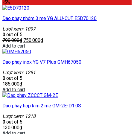
-5%
Dao phay nhôm 3 me YG ALU-CUT E5D70120
Lượt xem: 1097
0
out of 5
790.000
₫
750.000
₫
Add to cart
Dao phay inox YG V7 Plus GMH67050
Lượt xem: 1291
0
out of 5
185.000
₫
Add to cart
Dao phay hợp kim 2 me GM-2E-D1.0S
Lượt xem: 1218
0
out of 5
130.000
₫
Add to cart