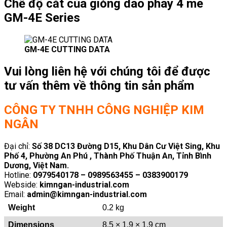
Chế độ cắt của giòng dao phay 4 me
GM-4E Series
GM-4E CUTTING DATA
Vui lòng liên hệ với chúng tôi để được
tư vấn thêm về thông tin sản phẩm
CÔNG TY TNHH CÔNG NGHIỆP KIM
NGÂN
Đại chỉ:
Số 38 DC13 Đường D15, Khu Dân Cư Việt Sing, Khu
Phố 4, Phường An Phú , Thành Phố Thuận An, Tỉnh Bình
Dương, Việt Nam.
Hotline:
0979540178 – 0989563455 – 0383900179
Webside:
kimngan-industrial.com
Email:
admin@kimngan-industrial.com
Weight
0.2 kg
Dimensions
8.5 × 1.9 × 1.9 cm