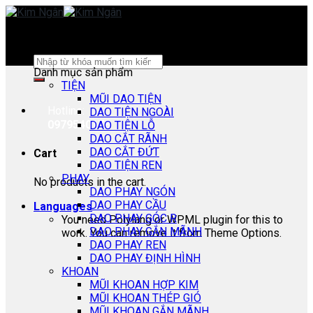
Skip
to
content
Search
Danh mục sản phẩm
for:
TIỆN
MŨI DAO TIỆN
Hotline:
DAO TIỆN NGOÀI
0979540178
DAO TIỆN LỖ
DAO CẮT RÃNH
DAO CẮT ĐỨT
Cart
DAO TIỆN REN
PHAY
No products in the cart.
DAO PHAY NGÓN
DAO PHAY CẦU
Languages
DAO PHAY GÓC R
You need Polylang or WPML plugin for this to
DAO PHAY GẮN MÃNH
work. You can remove it from Theme Options.
DAO PHAY REN
DAO PHAY ĐỊNH HÌNH
KHOAN
MŨI KHOAN HỢP KIM
MŨI KHOAN THÉP GIÓ
MŨI KHOAN GẮN MÃNH