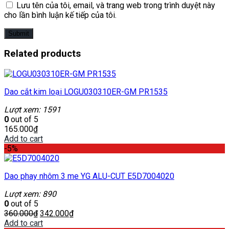
Lưu tên của tôi, email, và trang web trong trình duyệt này
cho lần bình luận kế tiếp của tôi.
Related products
Dao cắt kim loại LOGU030310ER-GM PR1535
Lượt xem: 1591
0
out of 5
165.000
₫
Add to cart
-5%
Dao phay nhôm 3 me YG ALU-CUT E5D7004020
Lượt xem: 890
0
out of 5
360.000
₫
342.000
₫
Add to cart