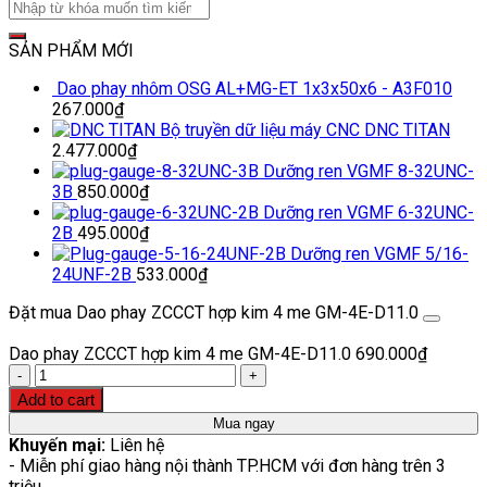
SẢN PHẨM MỚI
Dao phay nhôm OSG AL+MG-ET 1x3x50x6 - A3F010
267.000
₫
Bộ truyền dữ liệu máy CNC DNC TITAN
2.477.000
₫
Dưỡng ren VGMF 8-32UNC-
3B
850.000
₫
Dưỡng ren VGMF 6-32UNC-
2B
495.000
₫
Dưỡng ren VGMF 5/16-
24UNF-2B
533.000
₫
Đặt mua Dao phay ZCCCT hợp kim 4 me GM-4E-D11.0
Dao phay ZCCCT hợp kim 4 me GM-4E-D11.0
690.000
₫
Quantity
Add to cart
Mua ngay
Khuyến mại:
Liên hệ
- Miễn phí giao hàng nội thành TP.HCM với đơn hàng trên 3
triệu