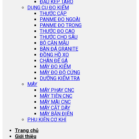
ĐẦU KẸP TARO
DỤNG CỤ ĐO KIỂM
THƯỚC CẶP
PANME ĐO NGOÀI
PANME ĐO TRONG
THƯỚC ĐO CAO
THƯỚC CHO SÂU
BỘ CĂN MẪU
BÀN ĐÁ GRANITE
ĐỒNG HỒ XO
CHÂN ĐẾ GÁ
MÁY ĐO KIỂM
MÁY ĐO ĐỘ CỨNG
DƯỠNG KIỂM TRA
MÁY
MÁY PHAY CNC
MÁY TIỆN CNC
MÁY MÀI CNC
MÁY CẮT DÂY
MÁY BẮN ĐIỆN
PHỤ KIỆN CƠ KHÍ
Trang chủ
Giới thiệu