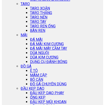
TARO
TARO XOẮN
TARO THẲNG
TARO NÉN
TARO TAY
TARO REN ỐNG
BÀN REN
MÀI
ĐÁ MÀI
ĐÁ MÀI KIM CƯƠNG
ĐÁ MÀI MÁY CẦM TAY
DŨA NGUỘI
DŨA KIM CƯƠNG
DỤNG CỤ ĐÁNH BÓNG
ĐỒ GÁ
Ê TÔ
MÂM CẶP
BỘ CĂN
ĐỒ GÁ CHUYÊN DÙNG
ĐẦU KẸP DAO
ĐẦU KẸP DAO PHAY
ỐNG KẸP
ĐẦU KẸP MŨI KHOAN