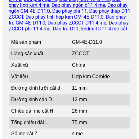
phay hợp kim 4 me
,
Dao phay ngón d11 4 me
,
Dao phay
ngón GM-4E-D11.0
,
Dao phay phi 11
,
Dao phay thép D11
ZCCCT
,
Dao phay tinh hợp kim GM-4E-D11.0
,
Dao phay
trụ GM-4E-D11.0
,
Dao phay ZCCCT D11 4 me
,
Dao phay
ZCCCT phi 11 4 me
,
Dao trụ D11
,
Endmill D11 4 me cắt
Mã sản phẩm
GM-4E-D11.0
Hãng sản xuất
ZCCCT
Xuất xứ
China
Vật liệu
Hợp kim Carbide
Đường kính lưỡi cắt d
11 mm
Đường kính cán D
12 mm
Chiều dài me cắt H
26 mm
Tổng chiều dài L
75 mm
Số me cắt Z
4 me