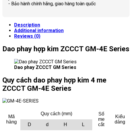
- Bảo hành chính hãng, giao hàng toàn quốc
Description
Additional information
Reviews (0)
Dao phay hợp kim ZCCCT GM-4E Series
Dao phay ZCCCT GM Series
Quy cách dao phay hợp kim 4 me
ZCCCT
GM-4E Series
Quy cách (mm)
Số
Mã
Kiểu
me
hàng
dáng
D
d
H
L
cắt