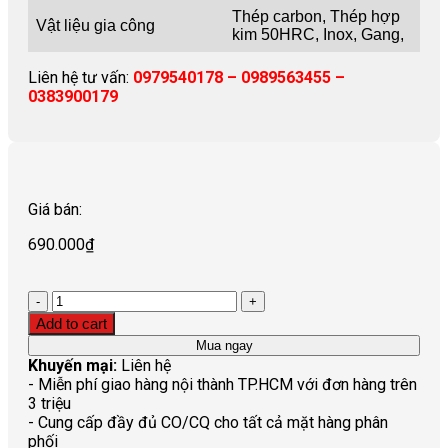
Thép carbon, Thép hợp
Vật liệu gia công
kim 50HRC, Inox, Gang,
Liên hệ tư vấn:
0979540178 – 0989563455 –
0383900179
Giá bán:
690.000
₫
Quantity
Add to cart
Mua ngay
Khuyến mại:
Liên hệ
- Miễn phí giao hàng nội thành TP.HCM với đơn hàng trên
3 triệu
- Cung cấp đầy đủ CO/CQ cho tất cả mặt hàng phân
phối