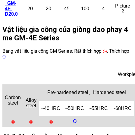
GM-
Picture
4E-
20
20
45
100
4
2
D20.0
Vật liệu gia công của giòng dao phay 4
me GM-4E Series
Bảng vật liệu gia công GM Series: Rất thích hợp
◎
, Thích hợp
Ο
Workpie
Pre-hardened steel、Hardened steel
Carbon
Alloy
steel
steel
~40HRC
~50HRC
~55HRC
~68HRC
Ο
◎
◎
◎