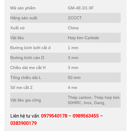
Mã sản phẩm
GM-4E-D1.0F
Hãng sản xuất
ZCCCT
Xuất xứ
China
Vật liệu
Hợp kim Carbide
Đường kính lưỡi cắt d
1 mm
Đường kính cán D
3 mm
Chiều dài me cắt H
3 mm
Tổng chiều dài L
50 mm
Số me cắt Z
4 me
Thép carbon, Thép hợp kim
Vật liệu gia công
50HRC, Inox, Gang,
Liên hệ tư vấn:
0979540178 – 0989563455 –
0383900179