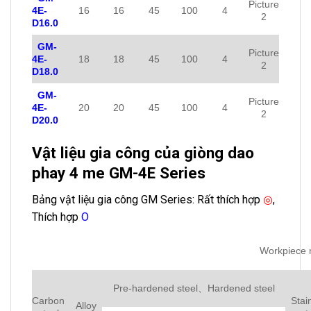
Picture
4E-
16
16
45
100
4
2
D16.0
GM-
Picture
4E-
18
18
45
100
4
2
D18.0
GM-
Picture
4E-
20
20
45
100
4
2
D20.0
Vật liệu gia công của giòng dao
phay 4 me GM-4E Series
Bảng vật liệu gia công GM Series: Rất thích hợp
◎
,
Thích hợp
Ο
Workpiece 
Pre-hardened steel、Hardened steel
Carbon
Stai
Alloy