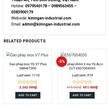
Hotline:
0979540178 – 0989563455 –
0383900179
Webside:
kimngan-industrial.com
Email:
admin@kimngan-industrial.com
RELATED PRODUCTS
-5%
Dao phay inox YG V7 Plus
Dao phay nhôm 3 me YG ALU-
GMH67200
CUT E5D7004030
Lượt xem: 1116
Lượt xem: 919
2.262.000
₫
475.000
₫
451.000
₫
0
0
out
out
of
of
ADD TO CART
ADD TO CART
5
5