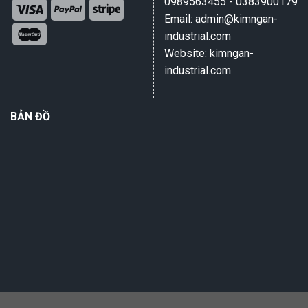
0989563455 - 0383900179
Email: admin@kimngan-
industrial.com
Website: kimngan-
industrial.com
BẢN ĐỒ