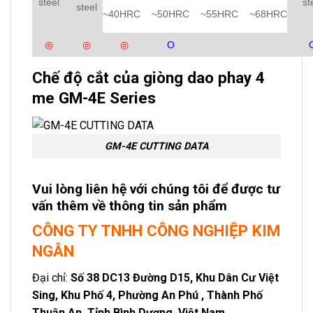
steel
st
steel
~40HRC
~50HRC
~55HRC
~68HRC
◎
◎
◎
Ο
Chế độ cắt của giòng dao phay 4
me GM-4E Series
GM-4E CUTTING DATA
Vui lòng liên hệ với chúng tôi để được tư
vấn thêm về thông tin sản phẩm
CÔNG TY TNHH CÔNG NGHIỆP KIM
NGÂN
Đại chỉ:
Số 38 DC13 Đường D15, Khu Dân Cư Việt
Sing, Khu Phố 4, Phường An Phú , Thành Phố
Thuận An, Tỉnh Bình Dương, Việt Nam.