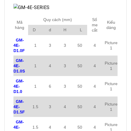
Quy cách (mm)
Số
Mã
Kiểu
me
hàng
dáng
D
d
H
L
cắt
GM-
Picture
4E-
1
3
3
50
4
1
D1.0F
GM-
Picture
4E-
1
4
3
50
4
1
D1.0S
GM-
Picture
4E-
1
6
3
50
4
1
D1.0
GM-
Picture
4E-
1.5
3
4
50
4
1
D1.5F
GM-
Picture
4E-
1.5
4
4
50
4
1