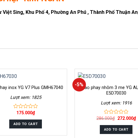
Việt Sing, Khu Phố 4, Phường An Phú , Thành Phố Thuận An,
-5%
hay inox YG V7 Plus GMH67040
Dao phay nhôm 3 me YG A
E5D70030
Lượt xem: 1825
Lượt xem: 1916
175.000
₫
0
out
286.000
₫
272.000
₫
0
of
out
ADD TO CART
5
of
ADD TO CART
5