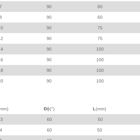
7
90
60
8
90
60
10
90
75
12
90
75
14
90
100
16
90
100
18
90
100
20
90
100
mm)
Độ
(°)
L
(mm)
3
60
50
4
60
50