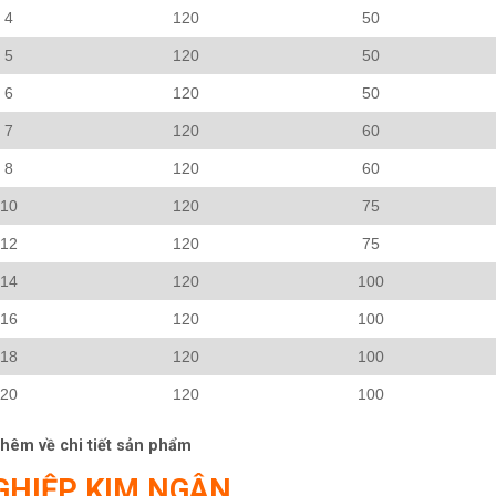
4
120
50
5
120
50
6
120
50
7
120
60
8
120
60
10
120
75
12
120
75
14
120
100
16
120
100
18
120
100
20
120
100
 thêm về chi tiết sản phẩm
GHIỆP KIM NGÂN