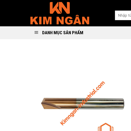
Skip
to
Search
content
for:
DANH MỤC SẢN PHẨM