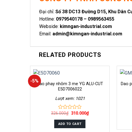
Đại chỉ:
Số 38 DC13 Đường D15, Khu Dân Cư 
Hotline:
0979540178 – 0989563455
Webside:
kimngan-industrial.com
Email:
admin@kimngan-industrial.com
RELATED PRODUCTS
-5%
Dao phay nhôm 3 me YG ALU-CUT
Dao p
E5D7006022
Lượt xem: 1021
326.000
₫
310.000
₫
0
out
of
ADD TO CART
5