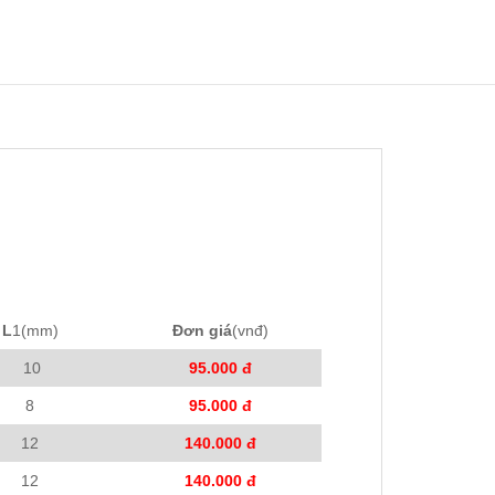
L
1(mm)
Đơn giá
(vnđ)
10
95.000 đ
8
95.000 đ
12
140.000 đ
12
140.000 đ