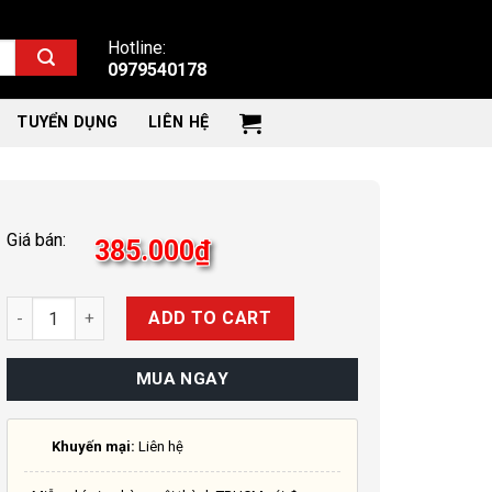
Hotline:
0979540178
TUYỂN DỤNG
LIÊN HỆ
Giá bán:
385.000
₫
Quantity
ADD TO CART
MUA NGAY
Khuyến mại:
Liên hệ