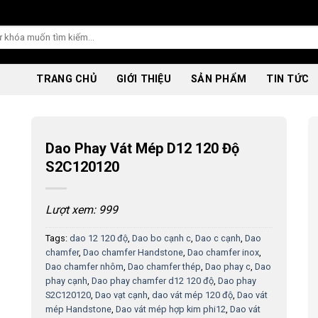
TRANG CHỦ
GIỚI THIỆU
SẢN PHẨM
TIN TỨC
Dao Phay Vát Mép D12 120 Độ
S2C120120
Lượt xem: 999
Tags:
dao 12 120 độ
,
Dao bo cạnh c
,
Dao c cạnh
,
Dao
chamfer
,
Dao chamfer Handstone
,
Dao chamfer inox
,
Dao chamfer nhôm
,
Dao chamfer thép
,
Dao phay c
,
Dao
phay cạnh
,
Dao phay chamfer d12 120 độ
,
Dao phay
S2C120120
,
Dao vạt cạnh
,
dao vát mép 120 độ
,
Dao vát
mép Handstone
,
Dao vát mép hợp kim phi12
,
Dao vát