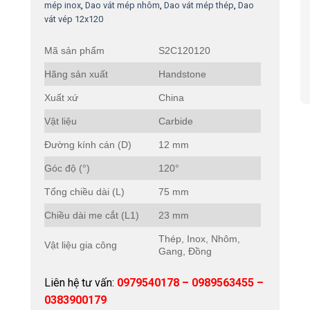
mép inox
,
Dao vát mép nhôm
,
Dao vát mép thép
,
Dao
vát vép 12x120
Mã sản phẩm
S2C120120
Hãng sản xuất
Handstone
Xuất xứ
China
Vật liệu
Carbide
Đường kính cán (D)
12 mm
Góc độ (°)
120°
Tổng chiều dài (L)
75 mm
Chiều dài me cắt (L1)
23 mm
Thép, Inox, Nhôm,
Vật liệu gia công
Gang, Đồng
Liên hệ tư vấn:
0979540178 – 0989563455 –
0383900179