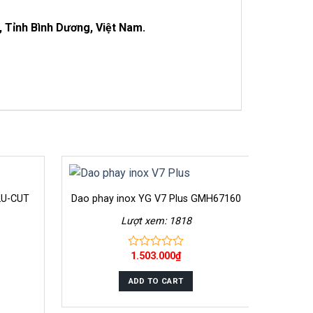
 Tỉnh Bình Dương, Việt Nam.
LU-CUT
Dao phay inox YG V7 Plus GMH67160
Lượt xem: 1818
1.503.000
₫
0
out
of
ADD TO CART
5