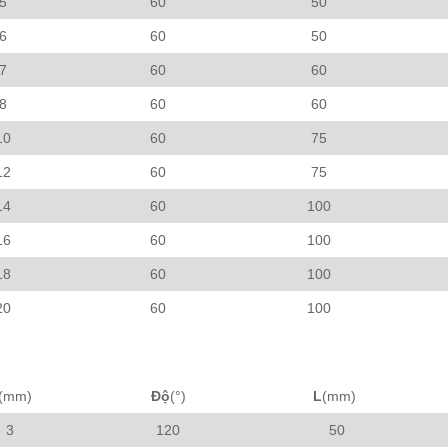
5
60
50
6
60
50
7
60
60
8
60
60
10
60
75
12
60
75
14
60
100
16
60
100
18
60
100
20
60
100
(mm)
Độ
(°)
L
(mm)
3
120
50