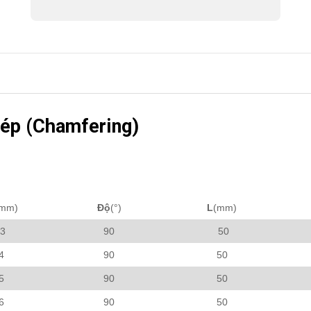
ép (Chamfering)
mm)
Độ
(°)
L
(mm)
3
90
50
4
90
50
5
90
50
6
90
50