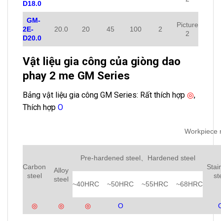
D18.0
GM-
Picture
2E-
20.0
20
45
100
2
2
D20.0
Vật liệu gia công của giòng dao
phay 2 me GM Series
Bảng vật liệu gia công GM Series: Rất thích hợp
◎
,
Thích hợp
Ο
Workpiece 
Pre-hardened steel、Hardened steel
Carbon
Stai
Alloy
steel
st
steel
~40HRC
~50HRC
~55HRC
~68HRC
◎
◎
◎
Ο