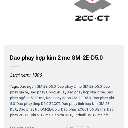
Dao phay hợp kim 2 me GM-2E-D5.0
Lượt xem: 1006
Tags:
Dao ngón GM-2E-D5.0
,
Dao phay 2 me GM-2E-D5.0
,
Dao
phay giá rẻ
,
Dao phay GM-2E-D5.0
,
Dao phay hợp kim 2 me
,
Dao
phay ngón d5.0 2 me
,
Dao phay ngón GM-2E-D5.0
,
Dao phay phi
5.0
,
Dao phay thép D5.0 ZCCCT
,
Dao phay tinh hợp kim GM-2E-
D5.0
,
Dao phay trụ GM-2E-D5.0
,
Dao phay ZCCCT D5.0 2 me
,
Dao
phay ZCCCT phi 5.0 2 me
,
Dao trụ D5.0
,
Endmill D5.0 2 me cắt
Mã sản phẩm
GM-2E-D5.0