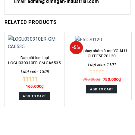
Email:
admin@kimngan-industrial.com
RELATED PRODUCTS
-5%
Dao phay nhôm 3 me YG ALU-
CUT E5D70120
Dao cắt kim loại
LOGU030310ER-GM CA6535
Lượt xem: 1101
Lượt xem: 1308
790.000
₫
750.000
₫
0
out
165.000
₫
0
of
ADD TO CART
out
5
of
ADD TO CART
5