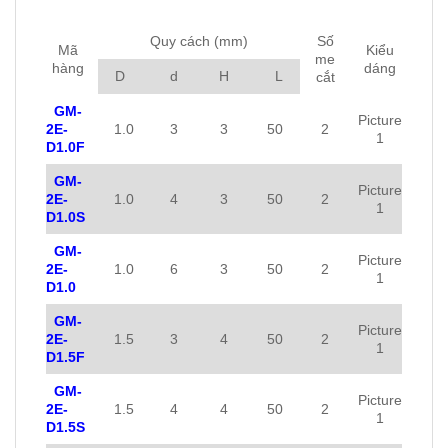
Quy cách (mm)
Số
Mã
Kiểu
me
hàng
dáng
D
d
H
L
cắt
GM-
Picture
2E-
1.0
3
3
50
2
1
D1.0F
GM-
Picture
2E-
1.0
4
3
50
2
1
D1.0S
GM-
Picture
2E-
1.0
6
3
50
2
1
D1.0
GM-
Picture
2E-
1.5
3
4
50
2
1
D1.5F
GM-
Picture
2E-
1.5
4
4
50
2
1
D1.5S