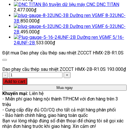
Bộ truyền dữ liệu máy CNC DNC TITAN
2.477.000
₫
Dưỡng ren VGMF 8-32UNC-
3B
850.000
₫
Dưỡng ren VGMF 6-32UNC-
2B
495.000
₫
Dưỡng ren VGMF 5/16-
24UNF-2B
533.000
₫
Đặt mua Dao phay cầu thép sau nhiệt ZCCCT HMX-2B-R1.0S
Dao phay cầu thép sau nhiệt ZCCCT HMX-2B-R1.0S
193.000
₫
Quantity
Add to cart
Mua ngay
Khuyến mại:
Liên hệ
- Miễn phí giao hàng nội thành TP.HCM với đơn hàng trên 3
triệu
- Cung cấp đầy đủ CO/CQ cho tất cả mặt hàng phân phối
- Bảo hành chính hãng, giao hàng toàn quốc
Bạn vui lòng nhập đúng số điện thoại để chúng tôi sẽ gọi xác
nhận đơn hàng trước khi giao hàng. Xin cảm ơn!