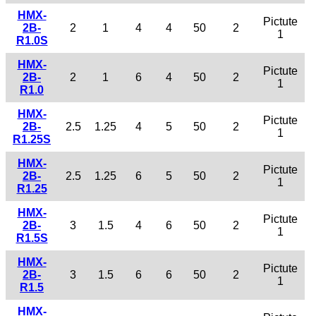
HMX-
Pictute
2B-
2
1
4
4
50
2
1
R1.0S
HMX-
Pictute
2B-
2
1
6
4
50
2
1
R1.0
HMX-
Pictute
2B-
2.5
1.25
4
5
50
2
1
R1.25S
HMX-
Pictute
2B-
2.5
1.25
6
5
50
2
1
R1.25
HMX-
Pictute
2B-
3
1.5
4
6
50
2
1
R1.5S
HMX-
Pictute
2B-
3
1.5
6
6
50
2
1
R1.5
HMX-