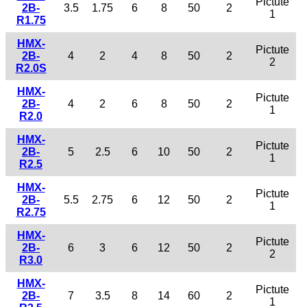
Pictute
2B-
3.5
1.75
6
8
50
2
1
R1.75
HMX-
Pictute
2B-
4
2
4
8
50
2
2
R2.0S
HMX-
Pictute
2B-
4
2
6
8
50
2
1
R2.0
HMX-
Pictute
2B-
5
2.5
6
10
50
2
1
R2.5
HMX-
Pictute
2B-
5.5
2.75
6
12
50
2
1
R2.75
HMX-
Pictute
2B-
6
3
6
12
50
2
2
R3.0
HMX-
Pictute
2B-
7
3.5
8
14
60
2
1