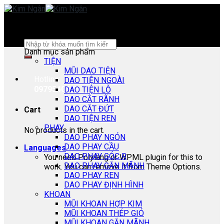
Skip
to
content
Search
Danh mục sản phẩm
for:
TIỆN
MŨI DAO TIỆN
Hotline:
DAO TIỆN NGOÀI
0979540178
DAO TIỆN LỖ
DAO CẮT RÃNH
DAO CẮT ĐỨT
Cart
DAO TIỆN REN
PHAY
No products in the cart.
DAO PHAY NGÓN
DAO PHAY CẦU
Languages
DAO PHAY GÓC R
You need Polylang or WPML plugin for this to
DAO PHAY GẮN MÃNH
work. You can remove it from Theme Options.
DAO PHAY REN
DAO PHAY ĐỊNH HÌNH
KHOAN
MŨI KHOAN HỢP KIM
MŨI KHOAN THÉP GIÓ
MŨI KHOAN GẮN MÃNH