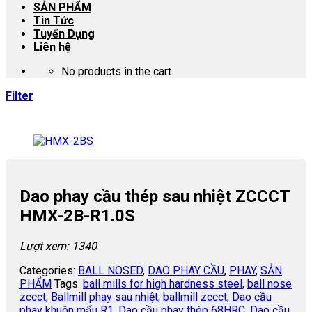
SẢN PHẨM
Tin Tức
Tuyển Dụng
Liên hệ
No products in the cart.
Filter
Dao phay cầu thép sau nhiệt ZCCCT
HMX-2B-R1.0S
Lượt xem: 1340
Categories:
BALL NOSED
,
DAO PHAY CẦU
,
PHAY
,
SẢN
PHẨM
Tags:
ball mills for high hardness steel
,
ball nose
zccct
,
Ballmill phay sau nhiệt
,
ballmill zccct
,
Dao cầu
phay khuôn mẩu R1
,
Dao cầu phay thép 68HRC
,
Dao cầu