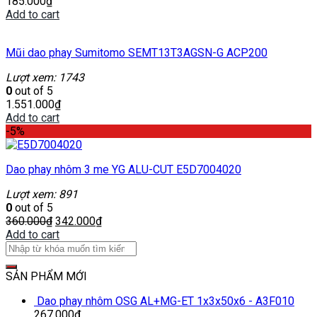
185.000
₫
Add to cart
Mũi dao phay Sumitomo SEMT13T3AGSN-G ACP200
Lượt xem: 1743
0
out of 5
1.551.000
₫
Add to cart
-5%
Dao phay nhôm 3 me YG ALU-CUT E5D7004020
Lượt xem: 891
0
out of 5
360.000
₫
342.000
₫
Add to cart
SẢN PHẨM MỚI
Dao phay nhôm OSG AL+MG-ET 1x3x50x6 - A3F010
267.000
₫