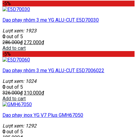
-5%
Dao phay nhôm 3 me YG ALU-CUT E5D70030
Lượt xem: 1923
0
out of 5
286.000
₫
272.000
₫
Add to cart
-5%
Dao phay nhôm 3 me YG ALU-CUT E5D7006022
Lượt xem: 1024
0
out of 5
326.000
₫
310.000
₫
Add to cart
Dao phay inox YG V7 Plus GMH67050
Lượt xem: 1292
0
out of 5