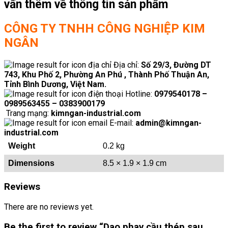
vấn thêm về thông tin sản phẩm
CÔNG TY TNHH CÔNG NGHIỆP KIM
NGÂN
Địa chỉ:
Số 29/3, Đường DT
743, Khu Phố 2, Phường An Phú , Thành Phố Thuận An,
Tỉnh Bình Dương, Việt Nam.
Hotline:
0979540178 –
0989563455 – 0383900179
Trang mạng:
kimngan-industrial.com
E-mail:
admin@kimngan-
industrial.com
Weight
0.2 kg
Dimensions
8.5 × 1.9 × 1.9 cm
Reviews
There are no reviews yet.
Be the first to review “Dao phay cầu thép sau