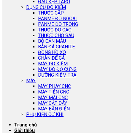
ĐẦU KẸP TARO
DỤNG CỤ ĐO KIỂM
THƯỚC CẶP
PANME ĐO NGOÀI
PANME ĐO TRONG
THƯỚC ĐO CAO
THƯỚC CHO SÂU
BỘ CĂN MẪU
BÀN ĐÁ GRANITE
ĐỒNG HỒ XO
CHÂN ĐẾ GÁ
MÁY ĐO KIỂM
MÁY ĐO ĐỘ CỨNG
DƯỠNG KIỂM TRA
MÁY
MÁY PHAY CNC
MÁY TIỆN CNC
MÁY MÀI CNC
MÁY CẮT DÂY
MÁY BẮN ĐIỆN
PHỤ KIỆN CƠ KHÍ
Trang chủ
Giới thiệu