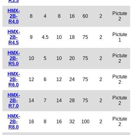
R3.5
HMX-
Pictute
2B-
8
4
8
16
60
2
2
R4.0
HMX-
Pictute
2B-
9
4.5
10
18
75
2
1
R4.5
HMX-
Pictute
2B-
10
5
10
20
75
2
2
R5.0
HMX-
Pictute
2B-
12
6
12
24
75
2
2
R6.0
HMX-
Pictute
2B-
14
7
14
28
75
2
2
R7.0
HMX-
Pictute
2B-
16
8
16
32
100
2
2
R8.0