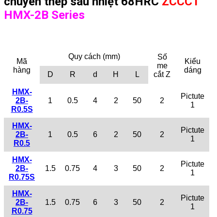
chuyên thép sau nhiệt 68HRC
ZCCCT
HMX-2B Series
Quy cách (mm)
Số
Mã
Kiểu
me
hàng
dáng
D
R
d
H
L
cắt Z
HMX-
Pictute
2B-
1
0.5
4
2
50
2
1
R0.5S
HMX-
Pictute
2B-
1
0.5
6
2
50
2
1
R0.5
HMX-
Pictute
2B-
1.5
0.75
4
3
50
2
1
R0.75S
HMX-
Pictute
2B-
1.5
0.75
6
3
50
2
1
R0.75