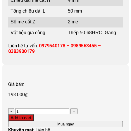
Chiều dài me cắt H
4 mm
Tổng chiều dài L
50 mm
Số me cắt Z
2 me
Vật liệu gia công
Thép 50-68HRC, Gang
Liên hệ tư vấn:
0979540178 – 0989563455 –
0383900179
Giá bán:
193.000
₫
Quantity
Add to cart
Mua ngay
Khuyến mại:
Liên hệ