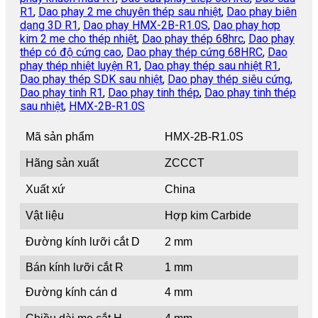
R1
,
Dao phay 2 me chuyên thép sau nhiệt
,
Dao phay biên
dạng 3D R1
,
Dao phay HMX-2B-R1.0S
,
Dao phay hợp
kim 2 me cho thép nhiệt
,
Dao phay thép 68hrc
,
Dao phay
thép có độ cứng cao
,
Dao phay thép cứng 68HRC
,
Dao
phay thép nhiệt luyện R1
,
Dao phay thép sau nhiệt R1
,
Dao phay thép SDK sau nhiệt
,
Dao phay thép siêu cứng
,
Dao phay tinh R1
,
Dao phay tinh thép
,
Dao phay tinh thép
sau nhiệt
,
HMX-2B-R1.0S
Mã sản phẩm
HMX-2B-R1.0S
Hãng sản xuất
ZCCCT
Xuất xứ
China
Vật liệu
Hợp kim Carbide
Đường kính lưỡi cắt D
2 mm
Bán kính lưỡi cắt R
1 mm
Đường kính cán d
4 mm