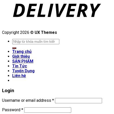
Copyright 2026 ©
UX Themes
Search
for:
Trang chủ
Giới thiệu
SẢN PHẨM
Tin Tức
Tuyển Dụng
Liên hệ
Login
Username or email address
*
Password
*