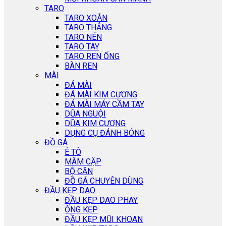
TARO
TARO XOẮN
TARO THẲNG
TARO NÉN
TARO TAY
TARO REN ỐNG
BÀN REN
MÀI
ĐÁ MÀI
ĐÁ MÀI KIM CƯƠNG
ĐÁ MÀI MÁY CẦM TAY
DŨA NGUỘI
DŨA KIM CƯƠNG
DỤNG CỤ ĐÁNH BÓNG
ĐỒ GÁ
Ê TÔ
MÂM CẶP
BỘ CĂN
ĐỒ GÁ CHUYÊN DÙNG
ĐẦU KẸP DAO
ĐẦU KẸP DAO PHAY
ỐNG KẸP
ĐẦU KẸP MŨI KHOAN