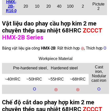
HMX-
Pictute
2B-
20
10
20
40
100
2
2
R10.0
Vật liệu
d
ao phay cầu hợp kim 2 me
chuyên thép sau nhiệt 68HRC
ZCCCT
HMX-2B Series
Bảng vật liệu gia công
HMX-2B
: Rất thích hợp
◎
, Thích hợp
Ο
Workpiece Material
Cast
Pre-hardened steel、Hardened steel
iron,
Nodular
~40HRC
~50HRC
~55HRC
~68HRC
cast iron
Ο
Ο
◎
◎
Chế độ cắt
d
ao phay hợp kim 2 me
chuyên thép sau nhiệt 68HRC
ZCCCT