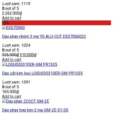
Lượt xem: 1119
0
out of 5
2.262.000
₫
Add to cart
-5%
Dao phay nhôm 3 me YG ALU-CUT E5D7006022
Lượt xem: 1024
0
out of 5
326.000
₫
310.000
₫
Add to cart
Dao cắt kim loại LOGU030310ER-GM PR1535
Lượt xem: 1591
0
out of 5
165.000
₫
Add to cart
Dao phay hợp kim 2 me GM-2E-D1.0S