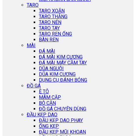
TARO
TARO XOẮN
TARO THẲNG
TARO NÉN
TARO TAY
TARO REN ỐNG
BÀN REN
MÀI
ĐÁ MÀI
ĐÁ MÀI KIM CƯƠNG
ĐÁ MÀI MÁY CẦM TAY
DŨA NGUỘI
DŨA KIM CƯƠNG
DỤNG CỤ ĐÁNH BÓNG
ĐỒ GÁ
Ê TÔ
MÂM CẶP
BỘ CĂN
ĐỒ GÁ CHUYÊN DÙNG
ĐẦU KẸP DAO
ĐẦU KẸP DAO PHAY
ỐNG KẸP
ĐẦU KẸP MŨI KHOAN