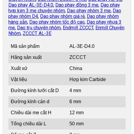
Dao phay AL-3E-D4.0
,
Dao phay đồng 3 me
,
Dao phay
hợp kim 3 me chuyên nhôm
,
Dao phay nhôm 3 me
,
Dao
phay nhôm D4
,
Dao phay nhôm giá rẻ
,
Dao phay nhôm
hàng sẵn
,
Dao phay nhôm tốc độ cao
,
Dao phay nhựa 3
me
,
Dao trụ chuyên nhôm
,
Endmill ZCCCT
,
Enmill Chuyên
Nhôm
,
ZCCCT AL-3E
Mã sản phẩm
AL-3E-D4.0
Hãng sản xuất
ZCCCT
Xuất xứ
China
Vật liệu
Hợp kim Carbide
Đường kính lưỡi cắt D
4 mm
Đường kính cán d
6 mm
Chiều dài me cắt H
12 mm
Tổng chiều dài L
50 mm