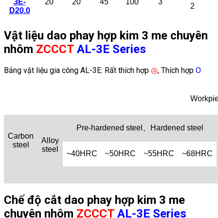
3E-
20
20
45
100
3
2
D20.0
Vật liệu dao phay hợp kim 3 me chuyên
nhôm
ZCCCT
AL-3E Series
Bảng vật liệu gia công AL-3E: Rất thích hợp
◎
, Thích hợp
Ο
Workpie
Pre-hardened steel、Hardened steel
Carbon
Alloy
steel
steel
~40HRC
~50HRC
~55HRC
~68HRC
Chế độ cắt dao phay hợp kim 3 me
chuyên nhôm
ZCCCT
AL-3E Series