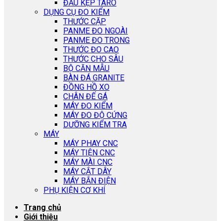
ĐẦU KẸP TARO
DỤNG CỤ ĐO KIỂM
THƯỚC CẶP
PANME ĐO NGOÀI
PANME ĐO TRONG
THƯỚC ĐO CAO
THƯỚC CHO SÂU
BỘ CĂN MẪU
BÀN ĐÁ GRANITE
ĐỒNG HỒ XO
CHÂN ĐẾ GÁ
MÁY ĐO KIỂM
MÁY ĐO ĐỘ CỨNG
DƯỠNG KIỂM TRA
MÁY
MÁY PHAY CNC
MÁY TIỆN CNC
MÁY MÀI CNC
MÁY CẮT DÂY
MÁY BẮN ĐIỆN
PHỤ KIỆN CƠ KHÍ
Trang chủ
Giới thiệu