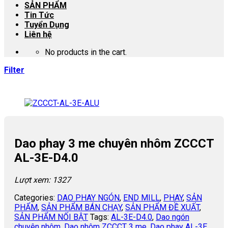
SẢN PHẨM
Tin Tức
Tuyển Dụng
Liên hệ
No products in the cart.
Filter
Dao phay 3 me chuyên nhôm ZCCCT
AL-3E-D4.0
Lượt xem: 1327
Categories:
DAO PHAY NGÓN
,
END MILL
,
PHAY
,
SẢN
PHẨM
,
SẢN PHẨM BÁN CHẠY
,
SẢN PHẨM ĐỀ XUẤT
,
SẢN PHẨM NỐI BẬT
Tags:
AL-3E-D4.0
,
Dao ngón
chuyên nhôm
,
Dao nhôm ZCCCT 3 me
,
Dao phay AL-3E
,