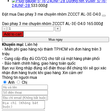
Dưỡng ren VGMF 5/16-
24UNF-2B
533.000
₫
Đặt mua Dao phay 3 me chuyên nhôm ZCCCT AL-3E-D4.0
Dao phay 3 me chuyên nhôm ZCCCT AL-3E-D4.0
165.000
₫
Quantity
Add to cart
Mua ngay
Khuyến mại:
Liên hệ
- Miễn phí giao hàng nội thành TP.HCM với đơn hàng trên 3
triệu
- Cung cấp đầy đủ CO/CQ cho tất cả mặt hàng phân phối
- Bảo hành chính hãng, giao hàng toàn quốc
Bạn vui lòng nhập đúng số điện thoại để chúng tôi sẽ gọi xác
nhận đơn hàng trước khi giao hàng. Xin cảm ơn!
Thông tin người mua
Anh
Chị