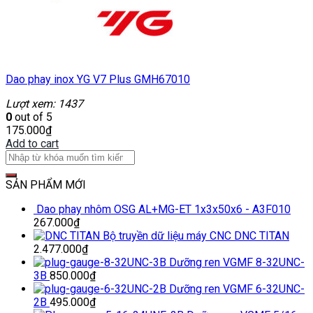
Dao phay inox YG V7 Plus GMH67010
Lượt xem: 1437
0
out of 5
175.000
₫
Add to cart
SẢN PHẨM MỚI
Dao phay nhôm OSG AL+MG-ET 1x3x50x6 - A3F010
267.000
₫
Bộ truyền dữ liệu máy CNC DNC TITAN
2.477.000
₫
Dưỡng ren VGMF 8-32UNC-
3B
850.000
₫
Dưỡng ren VGMF 6-32UNC-
2B
495.000
₫