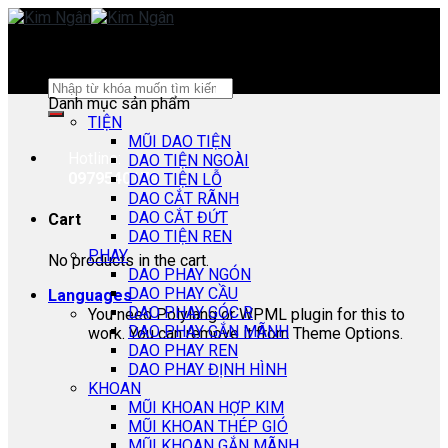
Skip
to
content
Search
Danh mục sản phẩm
for:
TIỆN
MŨI DAO TIỆN
Hotline:
DAO TIỆN NGOÀI
0979540178
DAO TIỆN LỖ
DAO CẮT RÃNH
DAO CẮT ĐỨT
Cart
DAO TIỆN REN
PHAY
No products in the cart.
DAO PHAY NGÓN
DAO PHAY CẦU
Languages
DAO PHAY GÓC R
You need Polylang or WPML plugin for this to
DAO PHAY GẮN MÃNH
work. You can remove it from Theme Options.
DAO PHAY REN
DAO PHAY ĐỊNH HÌNH
KHOAN
MŨI KHOAN HỢP KIM
MŨI KHOAN THÉP GIÓ
MŨI KHOAN GẮN MÃNH