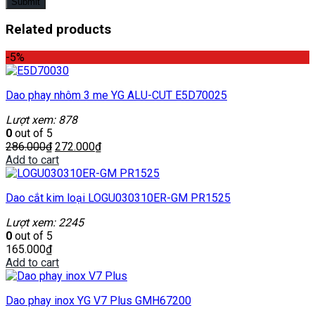
Related products
-5%
Dao phay nhôm 3 me YG ALU-CUT E5D70025
Lượt xem: 878
0
out of 5
286.000
₫
272.000
₫
Add to cart
Dao cắt kim loại LOGU030310ER-GM PR1525
Lượt xem: 2245
0
out of 5
165.000
₫
Add to cart
Dao phay inox YG V7 Plus GMH67200