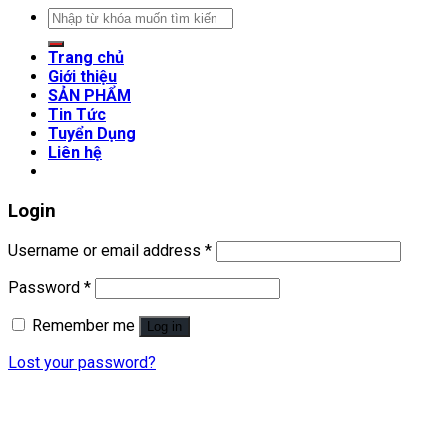
Search
for:
Trang chủ
Giới thiệu
SẢN PHẨM
Tin Tức
Tuyển Dụng
Liên hệ
Login
Username or email address
*
Password
*
Remember me
Log in
Lost your password?