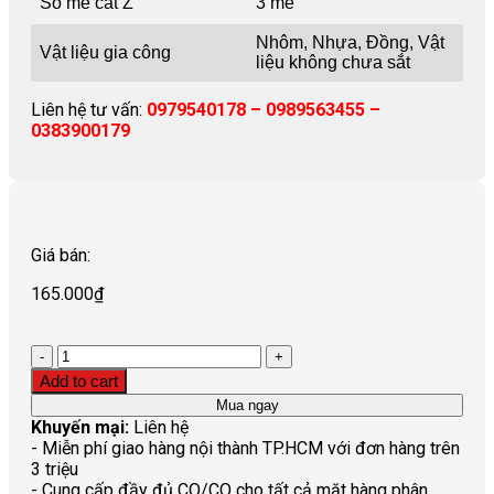
Số me cắt Z
3 me
Nhôm, Nhựa, Đồng, Vật
Vật liệu gia công
liệu không chưa sắt
Liên hệ tư vấn:
0979540178 – 0989563455 –
0383900179
Giá bán:
165.000
₫
Quantity
Add to cart
Mua ngay
Khuyến mại:
Liên hệ
- Miễn phí giao hàng nội thành TP.HCM với đơn hàng trên
3 triệu
- Cung cấp đầy đủ CO/CQ cho tất cả mặt hàng phân