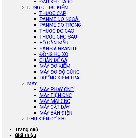
ĐẦU KẸP TARO
DỤNG CỤ ĐO KIỂM
THƯỚC CẶP
PANME ĐO NGOÀI
PANME ĐO TRONG
THƯỚC ĐO CAO
THƯỚC CHO SÂU
BỘ CĂN MẪU
BÀN ĐÁ GRANITE
ĐỒNG HỒ XO
CHÂN ĐẾ GÁ
MÁY ĐO KIỂM
MÁY ĐO ĐỘ CỨNG
DƯỠNG KIỂM TRA
MÁY
MÁY PHAY CNC
MÁY TIỆN CNC
MÁY MÀI CNC
MÁY CẮT DÂY
MÁY BẮN ĐIỆN
PHỤ KIỆN CƠ KHÍ
Trang chủ
Giới thiệu