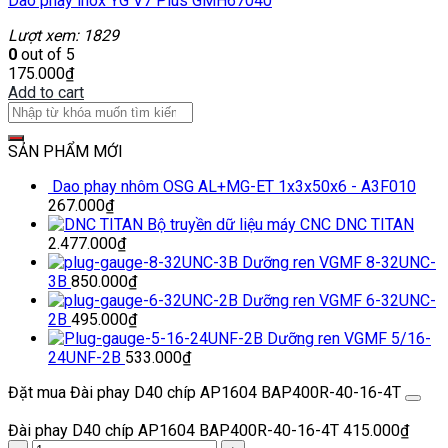
Dao phay inox YG V7 Plus GMH67040
Lượt xem: 1829
0
out of 5
175.000
₫
Add to cart
SẢN PHẨM MỚI
Dao phay nhôm OSG AL+MG-ET 1x3x50x6 - A3F010
267.000
₫
Bộ truyền dữ liệu máy CNC DNC TITAN
2.477.000
₫
Dưỡng ren VGMF 8-32UNC-
3B
850.000
₫
Dưỡng ren VGMF 6-32UNC-
2B
495.000
₫
Dưỡng ren VGMF 5/16-
24UNF-2B
533.000
₫
Đặt mua Đài phay D40 chíp AP1604 BAP400R-40-16-4T
Đài phay D40 chíp AP1604 BAP400R-40-16-4T
415.000
₫