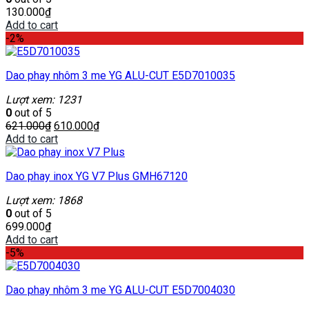
130.000
₫
Add to cart
-2%
Dao phay nhôm 3 me YG ALU-CUT E5D7010035
Lượt xem: 1231
0
out of 5
621.000
₫
610.000
₫
Add to cart
Dao phay inox YG V7 Plus GMH67120
Lượt xem: 1868
0
out of 5
699.000
₫
Add to cart
-5%
Dao phay nhôm 3 me YG ALU-CUT E5D7004030