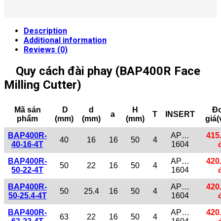
Description
Additional information
Reviews (0)
Quy cách đài phay (BAP400R Face
Milling Cutter)
Mã sản
D
d
H
Đ
a
T
INSERT
phẩm
(mm)
(mm)
(mm)
giá(
BAP400R-
AP…
415
40
16
16
50
4
40-16-4T
1604
BAP400R-
AP…
420
50
22
16
50
4
50-22-4T
1604
BAP400R-
AP…
420
50
25.4
16
50
4
50-25.4-4T
1604
BAP400R-
AP…
420
63
22
16
50
4