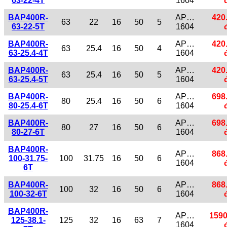
63-22-4T
1604
BAP400R-
AP…
420
63
22
16
50
5
63-22-5T
1604
BAP400R-
AP…
420
63
25.4
16
50
4
63-25.4-4T
1604
BAP400R-
AP…
420
63
25.4
16
50
5
63-25.4-5T
1604
BAP400R-
AP…
698
80
25.4
16
50
6
80-25.4-6T
1604
BAP400R-
AP…
698
80
27
16
50
6
80-27-6T
1604
BAP400R-
AP…
868
100-31.75-
100
31.75
16
50
6
1604
6T
BAP400R-
AP…
868
100
32
16
50
6
100-32-6T
1604
BAP400R-
AP…
1590
125-38.1-
125
32
16
63
7
1604