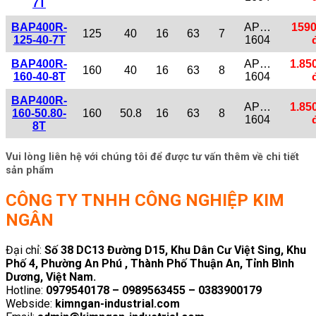
7T
BAP400R-
AP…
1590
125
40
16
63
7
125-40-7T
1604
BAP400R-
AP…
1.85
160
40
16
63
8
160-40-8T
1604
BAP400R-
AP…
1.85
160-50.80-
160
50.8
16
63
8
1604
8T
Vui lòng liên hệ với chúng tôi để được tư vấn thêm về chi tiết
sản phẩm
CÔNG TY TNHH CÔNG NGHIỆP KIM
NGÂN
Đại chỉ:
Số 38 DC13 Đường D15, Khu Dân Cư Việt Sing, Khu
Phố 4, Phường An Phú , Thành Phố Thuận An, Tỉnh Bình
Dương, Việt Nam.
Hotline:
0979540178 – 0989563455 – 0383900179
Webside:
kimngan-industrial.com