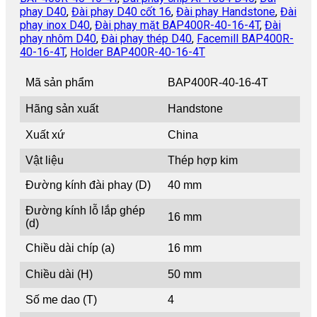
phay D40
,
Đài phay D40 cốt 16
,
Đài phay Handstone
,
Đài
phay inox D40
,
Đài phay mặt BAP400R-40-16-4T
,
Đài
phay nhôm D40
,
Đài phay thép D40
,
Facemill BAP400R-
40-16-4T
,
Holder BAP400R-40-16-4T
Mã sản phẩm
BAP400R-40-16-4T
Hãng sản xuất
Handstone
Xuất xứ
China
Vật liệu
Thép hợp kim
Đường kính đài phay (D)
40 mm
Đường kính lỗ lắp ghép
16 mm
(d)
Chiều dài chíp (a)
16 mm
Chiều dài (H)
50 mm
Số me dao (T)
4