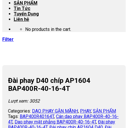
SẢN PHẨM
Tin Tức
Tuyển Dụng
Liên hệ
No products in the cart.
Filter
Đài phay D40 chíp AP1604
BAP400R-40-16-4T
Lượt xem: 3052
Categories:
DAO PHAY GẮN MÃNH
,
PHAY
,
SẢN PHẨM
Tags:
BAP400R40164T
,
Cán dao phay BAP400R-40-16-
4T
,
Dao phay mặt phẳng BAP400R-40-16-4T
,
Đài phay
BAP400R-40-16-4T
,
Đài phay chíp AP1604 D40
,
Đài