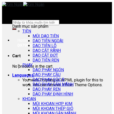
Skip
to
content
Search
Danh mục sản phẩm
for:
TIỆN
MŨI DAO TIỆN
Hotline:
DAO TIỆN NGOÀI
0979540178
DAO TIỆN LỖ
DAO CẮT RÃNH
DAO CẮT ĐỨT
Cart
DAO TIỆN REN
PHAY
No products in the cart.
DAO PHAY NGÓN
DAO PHAY CẦU
Languages
DAO PHAY GÓC R
You need Polylang or WPML plugin for this to
DAO PHAY GẮN MÃNH
work. You can remove it from Theme Options.
DAO PHAY REN
DAO PHAY ĐỊNH HÌNH
KHOAN
MŨI KHOAN HỢP KIM
MŨI KHOAN THÉP GIÓ
MŨI KHOAN GẮN MÃNH