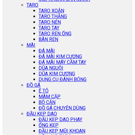
TARO
TARO XOẮN
TARO THẲNG
TARO NÉN
TARO TAY
TARO REN ỐNG
BÀN REN
MÀI
ĐÁ MÀI
ĐÁ MÀI KIM CƯƠNG
ĐÁ MÀI MÁY CẦM TAY
DŨA NGUỘI
DŨA KIM CƯƠNG
DỤNG CỤ ĐÁNH BÓNG
ĐỒ GÁ
Ê TÔ
MÂM CẶP
BỘ CĂN
ĐỒ GÁ CHUYÊN DÙNG
ĐẦU KẸP DAO
ĐẦU KẸP DAO PHAY
ỐNG KẸP
ĐẦU KẸP MŨI KHOAN