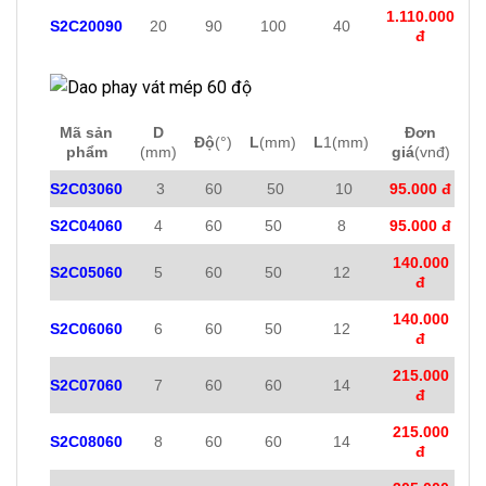
1.110.000
S2C20090
20
90
100
40
đ
Mã sản
D
Đơn
Độ
(°)
L
(mm)
L
1(mm)
phẩm
(mm)
giá
(vnđ)
S2C03060
3
60
50
10
95.000 đ
S2C04060
4
60
50
8
95.000 đ
140.000
S2C05060
5
60
50
12
đ
140.000
S2C06060
6
60
50
12
đ
215.000
S2C07060
7
60
60
14
đ
215.000
S2C08060
8
60
60
14
đ