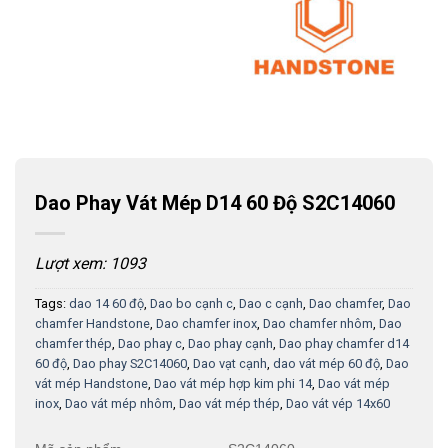
Dao Phay Vát Mép D14 60 Độ S2C14060
Lượt xem: 1093
Tags:
dao 14 60 độ
,
Dao bo cạnh c
,
Dao c cạnh
,
Dao chamfer
,
Dao
chamfer Handstone
,
Dao chamfer inox
,
Dao chamfer nhôm
,
Dao
chamfer thép
,
Dao phay c
,
Dao phay cạnh
,
Dao phay chamfer d14
60 độ
,
Dao phay S2C14060
,
Dao vạt cạnh
,
dao vát mép 60 độ
,
Dao
vát mép Handstone
,
Dao vát mép hợp kim phi 14
,
Dao vát mép
inox
,
Dao vát mép nhôm
,
Dao vát mép thép
,
Dao vát vép 14x60