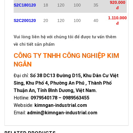
920.000
S2C180120
18
120
100
35
đ
1.110.000
S2C200120
20
120
100
40
đ
Vui lòng liên hệ với chúng tôi để được tư vấn thêm
về chi tiết sản phẩm
CÔNG TY TNHH CÔNG NGHIỆP KIM
NGÂN
Đại chỉ:
Số 38 DC13 Đường D15, Khu Dân Cư Việt
Sing, Khu Phố 4, Phường An Phú , Thành Phố
Thuận An, Tỉnh Bình Dương, Việt Nam.
Hotline:
0979540178 – 0989563455
Webside:
kimngan-industrial.com
Email:
admin@kimngan-industrial.com