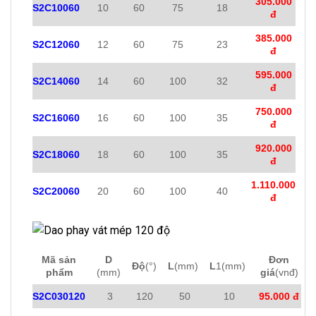
305.000
S2C10060
10
60
75
18
đ
385.000
S2C12060
12
60
75
23
đ
595.000
S2C14060
14
60
100
32
đ
750.000
S2C16060
16
60
100
35
đ
920.000
S2C18060
18
60
100
35
đ
1.110.000
S2C20060
20
60
100
40
đ
Mã sản
D
Đơn
Độ
(°)
L
(mm)
L
1(mm)
phẩm
(mm)
giá
(vnđ)
S2C030120
3
120
50
10
95.000 đ