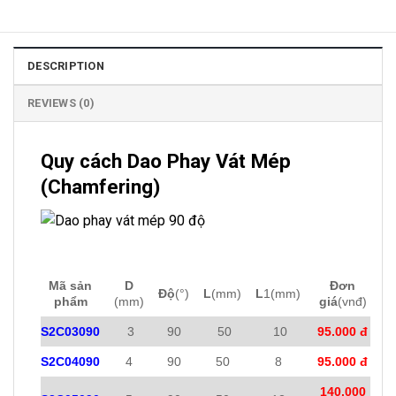
DESCRIPTION
REVIEWS (0)
Quy cách Dao Phay Vát Mép
(Chamfering)
Mã sản
D
Đơn
Độ
(°)
L
(mm)
L
1(mm)
phẩm
(mm)
giá
(vnđ)
S2C03090
3
90
50
10
95.000 đ
S2C04090
4
90
50
8
95.000 đ
140.000