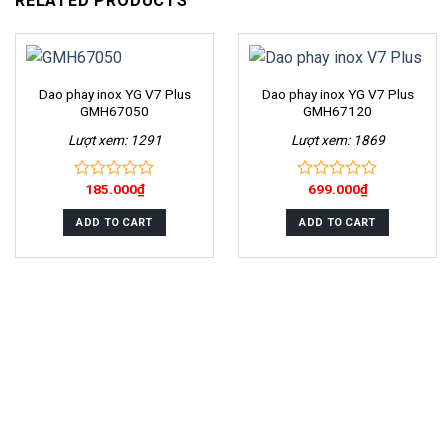
RELATED PRODUCTS
Dao phay inox YG V7 Plus
Dao phay inox YG V7 Plus
GMH67050
GMH67120
Lượt xem: 1291
Lượt xem: 1869
185.000
₫
699.000
₫
0
0
out
out
of
of
ADD TO CART
ADD TO CART
5
5