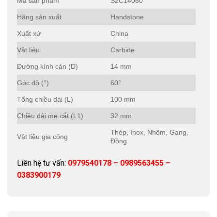
Mã sản phẩm
S2C14060
Hãng sản xuất
Handstone
Xuất xứ
China
Vật liệu
Carbide
Đường kính cán (D)
14 mm
Góc độ (°)
60°
Tổng chiều dài (L)
100 mm
Chiều dài me cắt (L1)
32 mm
Thép, Inox, Nhôm, Gang,
Vật liệu gia công
Đồng
Liên hệ tư vấn:
0979540178 – 0989563455 –
0383900179