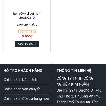
Ren cấy Helicoil 1/4-
20UNCx1D
Lượt xem: 511
5.000
₫
0
out
of
ADD TO CART
5
HỖ TRỢ KHÁCH HÀNG
THÔNG TIN LIÊN HỆ
CÔNG TY TNHH CÔNG
Chính sách bảo hành
NGHIỆP KIM NGÂN
Chính sách vận chuyển
Địa chỉ: 29/3 Đường DT743,
Khu Phố 2, Phường An Phú,
Chính sách đổi trả hàng hóa
Thành Phố Thuận An, Tỉnh