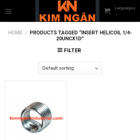
Skip
Languages
to
content
HOME
/
PRODUCTS TAGGED “INSERT HELICOIL 1/4-
20UNCX1D”
FILTER