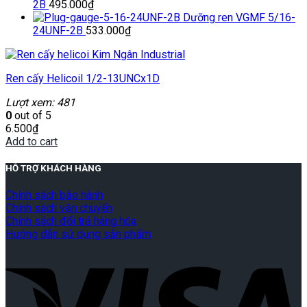
2B
495.000
₫
Dưỡng ren VGMF 5/16-
24UNF-2B
533.000
₫
Ren cấy Helicoil 1/2-13UNCx1D
Lượt xem: 481
0
out of 5
6.500
₫
Add to cart
HỖ TRỢ KHÁCH HÀNG
Chính sách bảo hành
Chính sách vận chuyển
Chính sách đổi trả hàng hóa
Hướng dẫn sử dụng sản phẩm