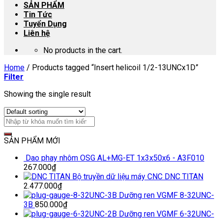
SẢN PHẨM
Tin Tức
Tuyển Dụng
Liên hệ
No products in the cart.
Home
/
Products tagged “Insert helicoil 1/2-13UNCx1D”
Filter
Showing the single result
SẢN PHẨM MỚI
Dao phay nhôm OSG AL+MG-ET 1x3x50x6 - A3F010
267.000
₫
Bộ truyền dữ liệu máy CNC DNC TITAN
2.477.000
₫
Dưỡng ren VGMF 8-32UNC-
3B
850.000
₫
Dưỡng ren VGMF 6-32UNC-