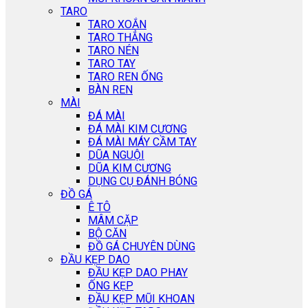
TARO
TARO XOẮN
TARO THẲNG
TARO NÉN
TARO TAY
TARO REN ỐNG
BÀN REN
MÀI
ĐÁ MÀI
ĐÁ MÀI KIM CƯƠNG
ĐÁ MÀI MÁY CẦM TAY
DŨA NGUỘI
DŨA KIM CƯƠNG
DỤNG CỤ ĐÁNH BÓNG
ĐỒ GÁ
Ê TÔ
MÂM CẶP
BỘ CĂN
ĐỒ GÁ CHUYÊN DÙNG
ĐẦU KẸP DAO
ĐẦU KẸP DAO PHAY
ỐNG KẸP
ĐẦU KẸP MŨI KHOAN