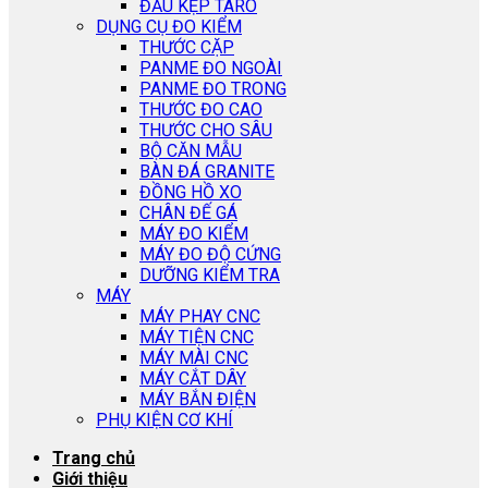
ĐẦU KẸP TARO
DỤNG CỤ ĐO KIỂM
THƯỚC CẶP
PANME ĐO NGOÀI
PANME ĐO TRONG
THƯỚC ĐO CAO
THƯỚC CHO SÂU
BỘ CĂN MẪU
BÀN ĐÁ GRANITE
ĐỒNG HỒ XO
CHÂN ĐẾ GÁ
MÁY ĐO KIỂM
MÁY ĐO ĐỘ CỨNG
DƯỠNG KIỂM TRA
MÁY
MÁY PHAY CNC
MÁY TIỆN CNC
MÁY MÀI CNC
MÁY CẮT DÂY
MÁY BẮN ĐIỆN
PHỤ KIỆN CƠ KHÍ
Trang chủ
Giới thiệu