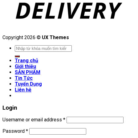
Copyright 2026 ©
UX Themes
Search
for:
Trang chủ
Giới thiệu
SẢN PHẨM
Tin Tức
Tuyển Dụng
Liên hệ
Login
Username or email address
*
Password
*