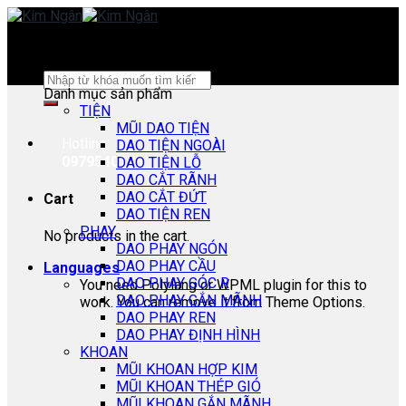
Skip
to
content
Search
Danh mục sản phẩm
for:
TIỆN
MŨI DAO TIỆN
Hotline:
DAO TIỆN NGOÀI
0979540178
DAO TIỆN LỖ
DAO CẮT RÃNH
DAO CẮT ĐỨT
Cart
DAO TIỆN REN
PHAY
No products in the cart.
DAO PHAY NGÓN
DAO PHAY CẦU
Languages
DAO PHAY GÓC R
You need Polylang or WPML plugin for this to
DAO PHAY GẮN MÃNH
work. You can remove it from Theme Options.
DAO PHAY REN
DAO PHAY ĐỊNH HÌNH
KHOAN
MŨI KHOAN HỢP KIM
MŨI KHOAN THÉP GIÓ
MŨI KHOAN GẮN MÃNH