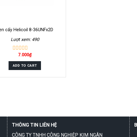
en cấy Helicoil 8-36UNFx2D
Lượt xem: 490
7.000
₫
0
out
of
ADD TO CART
5
THÔNG TIN LIÊN HỆ
CÔNG TY TNHH CÔNG NGHIỆP KIM NGÂN