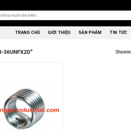
TRANG CHỦ
GIỚI THIỆU
SẢN PHẨM
TIN TỨC
8-36UNFX2D”
Showing