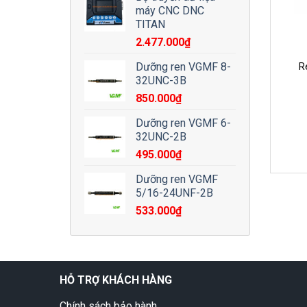
máy CNC DNC
TITAN
2.477.000
₫
Dưỡng ren VGMF 8-
R
32UNC-3B
850.000
₫
Dưỡng ren VGMF 6-
32UNC-2B
495.000
₫
Dưỡng ren VGMF
5/16-24UNF-2B
533.000
₫
HỖ TRỢ KHÁCH HÀNG
Chính sách bảo hành