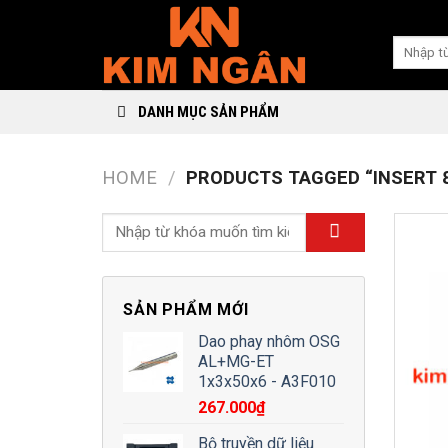
Skip
to
Search
content
for:
DANH MỤC SẢN PHẨM
HOME
/
PRODUCTS TAGGED “INSERT 
SẢN PHẨM MỚI
Dao phay nhôm OSG
AL+MG-ET
1x3x50x6 - A3F010
267.000
₫
Bộ truyền dữ liệu