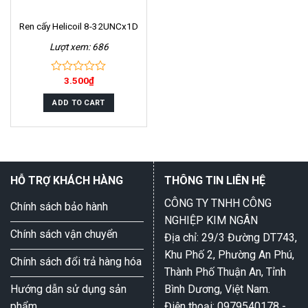
Ren cấy Helicoil 8-32UNCx1D
Lượt xem: 686
3.500
₫
0
out
of
ADD TO CART
5
HỖ TRỢ KHÁCH HÀNG
THÔNG TIN LIÊN HỆ
CÔNG TY TNHH CÔNG
Chính sách bảo hành
NGHIỆP KIM NGÂN
Chính sách vận chuyển
Địa chỉ: 29/3 Đường DT743,
Khu Phố 2, Phường An Phú,
Chính sách đổi trả hàng hóa
Thành Phố Thuận An, Tỉnh
Hướng dẫn sử dụng sản
Bình Dương, Việt Nam.
phẩm
Điện thoại: 0979540178 -