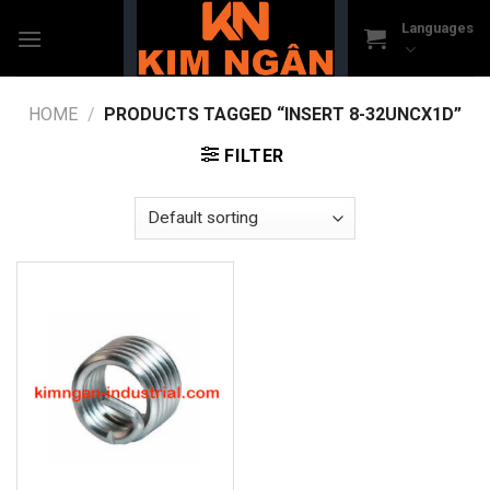
Skip
Languages
to
content
HOME
/
PRODUCTS TAGGED “INSERT 8-32UNCX1D”
FILTER