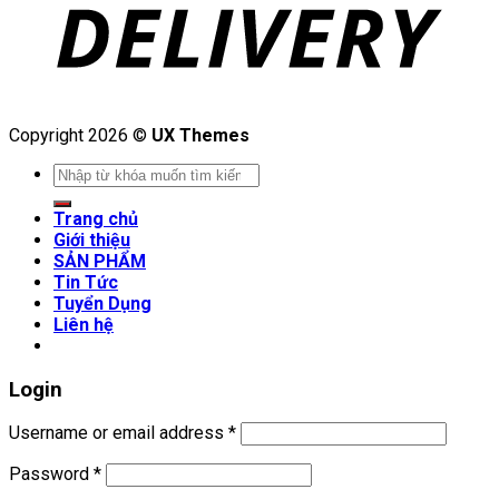
Copyright 2026 ©
UX Themes
Search
for:
Trang chủ
Giới thiệu
SẢN PHẨM
Tin Tức
Tuyển Dụng
Liên hệ
Login
Username or email address
*
Password
*