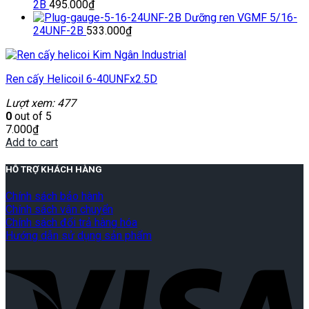
2B
495.000
₫
Dưỡng ren VGMF 5/16-
24UNF-2B
533.000
₫
Ren cấy Helicoil 6-40UNFx2.5D
Lượt xem: 477
0
out of 5
7.000
₫
Add to cart
HỖ TRỢ KHÁCH HÀNG
Chính sách bảo hành
Chính sách vận chuyển
Chính sách đổi trả hàng hóa
Hướng dẫn sử dụng sản phẩm