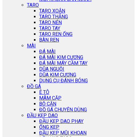
TARO
TARO XOẮN
TARO THẲNG
TARO NÉN
TARO TAY
TARO REN ỐNG
BÀN REN
MÀI
ĐÁ MÀI
ĐÁ MÀI KIM CƯƠNG
ĐÁ MÀI MÁY CẦM TAY
DŨA NGUỘI
DŨA KIM CƯƠNG
DỤNG CỤ ĐÁNH BÓNG
ĐỒ GÁ
Ê TÔ
MÂM CẶP
BỘ CĂN
ĐỒ GÁ CHUYÊN DÙNG
ĐẦU KẸP DAO
ĐẦU KẸP DAO PHAY
ỐNG KẸP
ĐẦU KẸP MŨI KHOAN