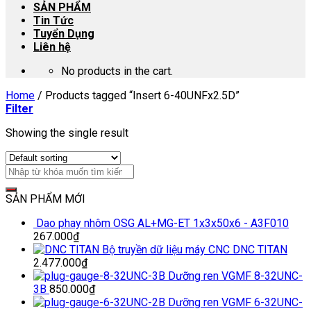
SẢN PHẨM
Tin Tức
Tuyển Dụng
Liên hệ
No products in the cart.
Home
/
Products tagged “Insert 6-40UNFx2.5D”
Filter
Showing the single result
SẢN PHẨM MỚI
Dao phay nhôm OSG AL+MG-ET 1x3x50x6 - A3F010
267.000
₫
Bộ truyền dữ liệu máy CNC DNC TITAN
2.477.000
₫
Dưỡng ren VGMF 8-32UNC-
3B
850.000
₫
Dưỡng ren VGMF 6-32UNC-