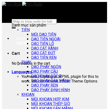
Skip
to
content
Search
Danh mục sản phẩm
for:
TIỆN
MŨI DAO TIỆN
Hotline:
DAO TIỆN NGOÀI
0979540178
DAO TIỆN LỖ
DAO CẮT RÃNH
DAO CẮT ĐỨT
Cart
DAO TIỆN REN
PHAY
No products in the cart.
DAO PHAY NGÓN
DAO PHAY CẦU
Languages
DAO PHAY GÓC R
You need Polylang or WPML plugin for this to
DAO PHAY GẮN MÃNH
work. You can remove it from Theme Options.
DAO PHAY REN
DAO PHAY ĐỊNH HÌNH
KHOAN
MŨI KHOAN HỢP KIM
MŨI KHOAN THÉP GIÓ
MŨI KHOAN GẮN MÃNH