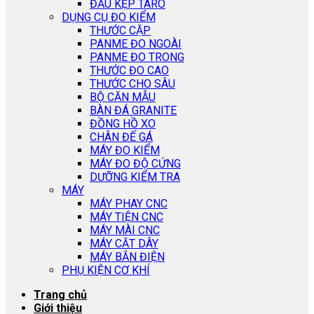
ĐẦU KẸP TARO
DỤNG CỤ ĐO KIỂM
THƯỚC CẶP
PANME ĐO NGOÀI
PANME ĐO TRONG
THƯỚC ĐO CAO
THƯỚC CHO SÂU
BỘ CĂN MẪU
BÀN ĐÁ GRANITE
ĐỒNG HỒ XO
CHÂN ĐẾ GÁ
MÁY ĐO KIỂM
MÁY ĐO ĐỘ CỨNG
DƯỠNG KIỂM TRA
MÁY
MÁY PHAY CNC
MÁY TIỆN CNC
MÁY MÀI CNC
MÁY CẮT DÂY
MÁY BẮN ĐIỆN
PHỤ KIỆN CƠ KHÍ
Trang chủ
Giới thiệu