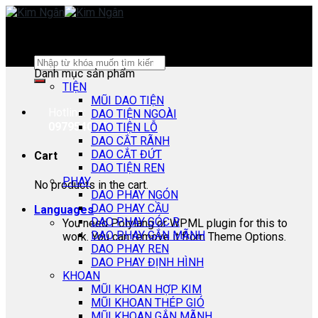
Skip
to
content
Search
Danh mục sản phẩm
for:
TIỆN
MŨI DAO TIỆN
Hotline:
DAO TIỆN NGOÀI
0979540178
DAO TIỆN LỖ
DAO CẮT RÃNH
DAO CẮT ĐỨT
Cart
DAO TIỆN REN
PHAY
No products in the cart.
DAO PHAY NGÓN
DAO PHAY CẦU
Languages
DAO PHAY GÓC R
You need Polylang or WPML plugin for this to
DAO PHAY GẮN MÃNH
work. You can remove it from Theme Options.
DAO PHAY REN
DAO PHAY ĐỊNH HÌNH
KHOAN
MŨI KHOAN HỢP KIM
MŨI KHOAN THÉP GIÓ
MŨI KHOAN GẮN MÃNH