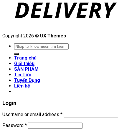
Copyright 2026 ©
UX Themes
Search
for:
Trang chủ
Giới thiệu
SẢN PHẨM
Tin Tức
Tuyển Dụng
Liên hệ
Login
Username or email address
*
Password
*