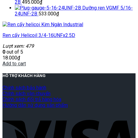
2B
495.000
₫
Dưỡng ren VGMF 5/16-
24UNF-2B
533.000
₫
Ren cấy Helicoil 3/4-16UNFx2.5D
Lượt xem: 479
0
out of 5
18.000
₫
Add to cart
HỖ TRỢ KHÁCH HÀNG
Chính sách bảo hành
Chính sách vận chuyển
Chính sách đổi trả hàng hóa
Hướng dẫn sử dụng sản phẩm