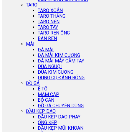
TARO
TARO XOẮN
TARO THẲNG
TARO NÉN
TARO TAY
TARO REN ỐNG
BÀN REN
MÀI
ĐÁ MÀI
ĐÁ MÀI KIM CƯƠNG
ĐÁ MÀI MÁY CẦM TAY
DŨA NGUỘI
DŨA KIM CƯƠNG
DỤNG CỤ ĐÁNH BÓNG
ĐỒ GÁ
Ê TÔ
MÂM CẶP
BỘ CĂN
ĐỒ GÁ CHUYÊN DÙNG
ĐẦU KẸP DAO
ĐẦU KẸP DAO PHAY
ỐNG KẸP
ĐẦU KẸP MŨI KHOAN