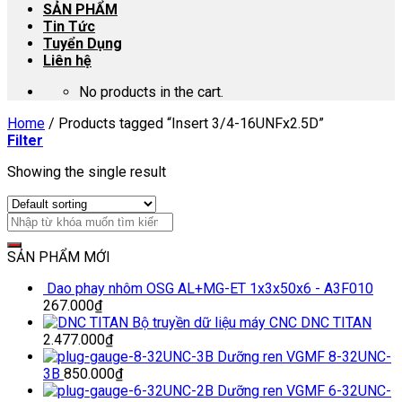
SẢN PHẨM
Tin Tức
Tuyển Dụng
Liên hệ
No products in the cart.
Home
/
Products tagged “Insert 3/4-16UNFx2.5D”
Filter
Showing the single result
SẢN PHẨM MỚI
Dao phay nhôm OSG AL+MG-ET 1x3x50x6 - A3F010
267.000
₫
Bộ truyền dữ liệu máy CNC DNC TITAN
2.477.000
₫
Dưỡng ren VGMF 8-32UNC-
3B
850.000
₫
Dưỡng ren VGMF 6-32UNC-