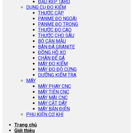
ĐẦU KẸP TARO
DỤNG CỤ ĐO KIỂM
THƯỚC CẶP
PANME ĐO NGOÀI
PANME ĐO TRONG
THƯỚC ĐO CAO
THƯỚC CHO SÂU
BỘ CĂN MẪU
BÀN ĐÁ GRANITE
ĐỒNG HỒ XO
CHÂN ĐẾ GÁ
MÁY ĐO KIỂM
MÁY ĐO ĐỘ CỨNG
DƯỠNG KIỂM TRA
MÁY
MÁY PHAY CNC
MÁY TIỆN CNC
MÁY MÀI CNC
MÁY CẮT DÂY
MÁY BẮN ĐIỆN
PHỤ KIỆN CƠ KHÍ
Trang chủ
Giới thiệu