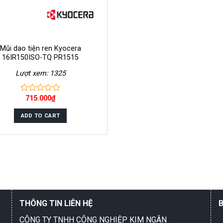
Mũi dao tiện ren Kyocera
16IR150ISO-TQ PR1515
Lượt xem: 1325
715.000
₫
0
out
of
ADD TO CART
5
THÔNG TIN LIÊN HỆ
CÔNG TY TNHH CÔNG NGHIỆP KIM NGÂN