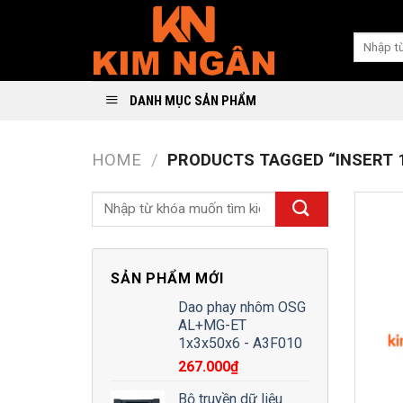
Skip
to
Search
content
for:
DANH MỤC SẢN PHẨM
HOME
/
PRODUCTS TAGGED “INSERT 1
SẢN PHẨM MỚI
Dao phay nhôm OSG
AL+MG-ET
1x3x50x6 - A3F010
267.000
₫
Bộ truyền dữ liệu