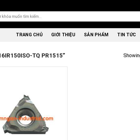
TRANG CHỦ
GIỚI THIỆU
SẢN PHẨM
TIN TỨC
6IR150ISO-TQ PR1515”
Showing