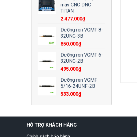
máy CNC DNC
TITAN
2.477.000
₫
Dưỡng ren VGMF 8-
32UNC-3B
850.000
₫
Dưỡng ren VGMF 6-
32UNC-2B
495.000
₫
Dưỡng ren VGMF
5/16-24UNF-2B
533.000
₫
HỖ TRỢ KHÁCH HÀNG
Chính sách bảo hành