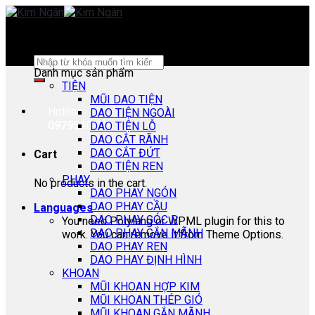
Skip
to
content
Search
Danh mục sản phẩm
for:
TIỆN
MŨI DAO TIỆN
Hotline:
DAO TIỆN NGOÀI
0979540178
DAO TIỆN LỖ
DAO CẮT RÃNH
DAO CẮT ĐỨT
Cart
DAO TIỆN REN
PHAY
No products in the cart.
DAO PHAY NGÓN
DAO PHAY CẦU
Languages
DAO PHAY GÓC R
You need Polylang or WPML plugin for this to
DAO PHAY GẮN MÃNH
work. You can remove it from Theme Options.
DAO PHAY REN
DAO PHAY ĐỊNH HÌNH
KHOAN
MŨI KHOAN HỢP KIM
MŨI KHOAN THÉP GIÓ
MŨI KHOAN GẮN MÃNH