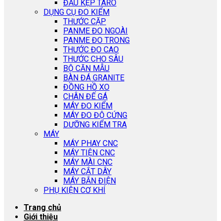
ĐẦU KẸP TARO
DỤNG CỤ ĐO KIỂM
THƯỚC CẶP
PANME ĐO NGOÀI
PANME ĐO TRONG
THƯỚC ĐO CAO
THƯỚC CHO SÂU
BỘ CĂN MẪU
BÀN ĐÁ GRANITE
ĐỒNG HỒ XO
CHÂN ĐẾ GÁ
MÁY ĐO KIỂM
MÁY ĐO ĐỘ CỨNG
DƯỠNG KIỂM TRA
MÁY
MÁY PHAY CNC
MÁY TIỆN CNC
MÁY MÀI CNC
MÁY CẮT DÂY
MÁY BẮN ĐIỆN
PHỤ KIỆN CƠ KHÍ
Trang chủ
Giới thiệu