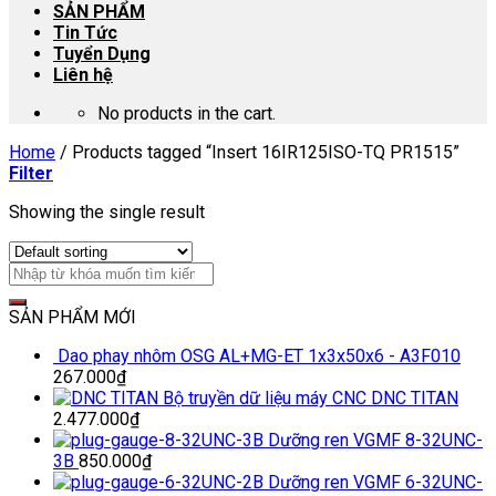
SẢN PHẨM
Tin Tức
Tuyển Dụng
Liên hệ
No products in the cart.
Home
/
Products tagged “Insert 16IR125ISO-TQ PR1515”
Filter
Showing the single result
SẢN PHẨM MỚI
Dao phay nhôm OSG AL+MG-ET 1x3x50x6 - A3F010
267.000
₫
Bộ truyền dữ liệu máy CNC DNC TITAN
2.477.000
₫
Dưỡng ren VGMF 8-32UNC-
3B
850.000
₫
Dưỡng ren VGMF 6-32UNC-