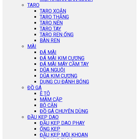
TARO
TARO XOẮN
TARO THẲNG
TARO NÉN
TARO TAY
TARO REN ỐNG
BÀN REN
MÀI
ĐÁ MÀI
ĐÁ MÀI KIM CƯƠNG
ĐÁ MÀI MÁY CẦM TAY
DŨA NGUỘI
DŨA KIM CƯƠNG
DỤNG CỤ ĐÁNH BÓNG
ĐỒ GÁ
Ê TÔ
MÂM CẶP
BỘ CĂN
ĐỒ GÁ CHUYÊN DÙNG
ĐẦU KẸP DAO
ĐẦU KẸP DAO PHAY
ỐNG KẸP
ĐẦU KẸP MŨI KHOAN