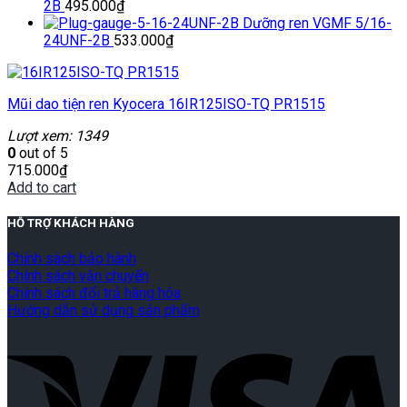
2B
495.000
₫
Dưỡng ren VGMF 5/16-
24UNF-2B
533.000
₫
Mũi dao tiện ren Kyocera 16IR125ISO-TQ PR1515
Lượt xem: 1349
0
out of 5
715.000
₫
Add to cart
HỖ TRỢ KHÁCH HÀNG
Chính sách bảo hành
Chính sách vận chuyển
Chính sách đổi trả hàng hóa
Hướng dẫn sử dụng sản phẩm