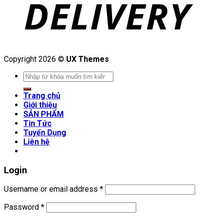
Copyright 2026 ©
UX Themes
Search
for:
Trang chủ
Giới thiệu
SẢN PHẨM
Tin Tức
Tuyển Dụng
Liên hệ
Login
Username or email address
*
Password
*