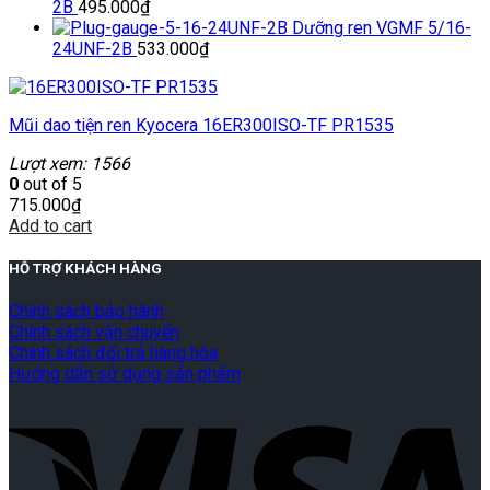
2B
495.000
₫
Dưỡng ren VGMF 5/16-
24UNF-2B
533.000
₫
Mũi dao tiện ren Kyocera 16ER300ISO-TF PR1535
Lượt xem: 1566
0
out of 5
715.000
₫
Add to cart
HỖ TRỢ KHÁCH HÀNG
Chính sách bảo hành
Chính sách vận chuyển
Chính sách đổi trả hàng hóa
Hướng dẫn sử dụng sản phẩm