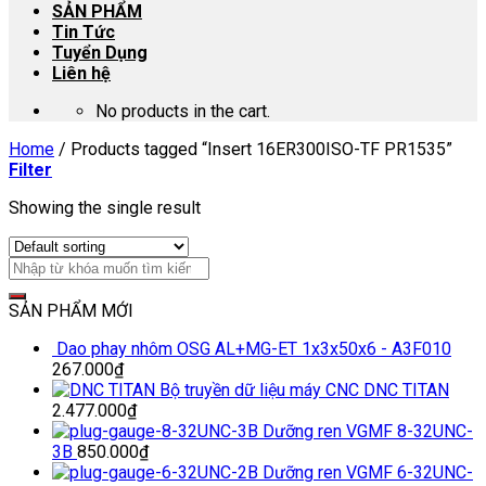
SẢN PHẨM
Tin Tức
Tuyển Dụng
Liên hệ
No products in the cart.
Home
/
Products tagged “Insert 16ER300ISO-TF PR1535”
Filter
Showing the single result
SẢN PHẨM MỚI
Dao phay nhôm OSG AL+MG-ET 1x3x50x6 - A3F010
267.000
₫
Bộ truyền dữ liệu máy CNC DNC TITAN
2.477.000
₫
Dưỡng ren VGMF 8-32UNC-
3B
850.000
₫
Dưỡng ren VGMF 6-32UNC-