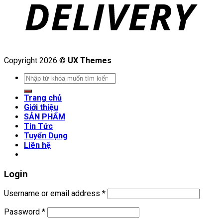
Copyright 2026 ©
UX Themes
Search
for:
Trang chủ
Giới thiệu
SẢN PHẨM
Tin Tức
Tuyển Dụng
Liên hệ
Login
Username or email address
*
Password
*