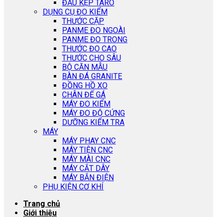
ĐẦU KẸP TARO
DỤNG CỤ ĐO KIỂM
THƯỚC CẶP
PANME ĐO NGOÀI
PANME ĐO TRONG
THƯỚC ĐO CAO
THƯỚC CHO SÂU
BỘ CĂN MẪU
BÀN ĐÁ GRANITE
ĐỒNG HỒ XO
CHÂN ĐẾ GÁ
MÁY ĐO KIỂM
MÁY ĐO ĐỘ CỨNG
DƯỠNG KIỂM TRA
MÁY
MÁY PHAY CNC
MÁY TIỆN CNC
MÁY MÀI CNC
MÁY CẮT DÂY
MÁY BẮN ĐIỆN
PHỤ KIỆN CƠ KHÍ
Trang chủ
Giới thiệu