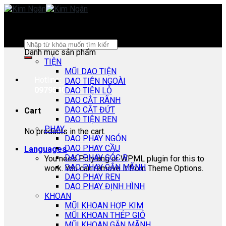
Skip
to
content
Search
Danh mục sản phẩm
for:
TIỆN
MŨI DAO TIỆN
Hotline:
DAO TIỆN NGOÀI
0979540178
DAO TIỆN LỖ
DAO CẮT RÃNH
DAO CẮT ĐỨT
Cart
DAO TIỆN REN
PHAY
No products in the cart.
DAO PHAY NGÓN
DAO PHAY CẦU
Languages
DAO PHAY GÓC R
You need Polylang or WPML plugin for this to
DAO PHAY GẮN MÃNH
work. You can remove it from Theme Options.
DAO PHAY REN
DAO PHAY ĐỊNH HÌNH
KHOAN
MŨI KHOAN HỢP KIM
MŨI KHOAN THÉP GIÓ
MŨI KHOAN GẮN MÃNH