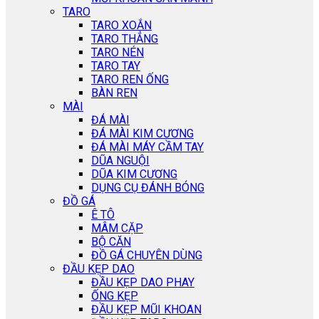
TARO
TARO XOẮN
TARO THẲNG
TARO NÉN
TARO TAY
TARO REN ỐNG
BÀN REN
MÀI
ĐÁ MÀI
ĐÁ MÀI KIM CƯƠNG
ĐÁ MÀI MÁY CẦM TAY
DŨA NGUỘI
DŨA KIM CƯƠNG
DỤNG CỤ ĐÁNH BÓNG
ĐỒ GÁ
Ê TÔ
MÂM CẶP
BỘ CĂN
ĐỒ GÁ CHUYÊN DÙNG
ĐẦU KẸP DAO
ĐẦU KẸP DAO PHAY
ỐNG KẸP
ĐẦU KẸP MŨI KHOAN