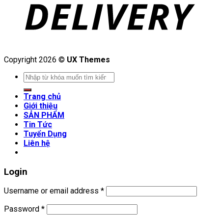
Copyright 2026 ©
UX Themes
Search
for:
Trang chủ
Giới thiệu
SẢN PHẨM
Tin Tức
Tuyển Dụng
Liên hệ
Login
Username or email address
*
Password
*