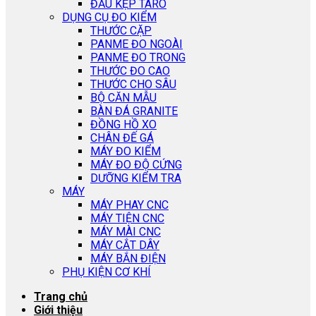
ĐẦU KẸP TARO
DỤNG CỤ ĐO KIỂM
THƯỚC CẶP
PANME ĐO NGOÀI
PANME ĐO TRONG
THƯỚC ĐO CAO
THƯỚC CHO SÂU
BỘ CĂN MẪU
BÀN ĐÁ GRANITE
ĐỒNG HỒ XO
CHÂN ĐẾ GÁ
MÁY ĐO KIỂM
MÁY ĐO ĐỘ CỨNG
DƯỠNG KIỂM TRA
MÁY
MÁY PHAY CNC
MÁY TIỆN CNC
MÁY MÀI CNC
MÁY CẮT DÂY
MÁY BẮN ĐIỆN
PHỤ KIỆN CƠ KHÍ
Trang chủ
Giới thiệu