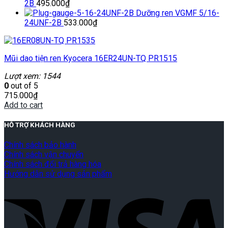
2B
495.000
₫
Dưỡng ren VGMF 5/16-
24UNF-2B
533.000
₫
Mũi dao tiện ren Kyocera 16ER24UN-TQ PR1515
Lượt xem: 1544
0
out of 5
715.000
₫
Add to cart
HỖ TRỢ KHÁCH HÀNG
Chính sách bảo hành
Chính sách vận chuyển
Chính sách đổi trả hàng hóa
Hướng dẫn sử dụng sản phẩm