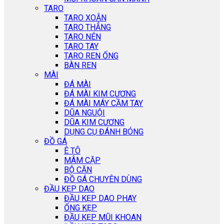
TARO
TARO XOẮN
TARO THẲNG
TARO NÉN
TARO TAY
TARO REN ỐNG
BÀN REN
MÀI
ĐÁ MÀI
ĐÁ MÀI KIM CƯƠNG
ĐÁ MÀI MÁY CẦM TAY
DŨA NGUỘI
DŨA KIM CƯƠNG
DỤNG CỤ ĐÁNH BÓNG
ĐỒ GÁ
Ê TÔ
MÂM CẶP
BỘ CĂN
ĐỒ GÁ CHUYÊN DÙNG
ĐẦU KẸP DAO
ĐẦU KẸP DAO PHAY
ỐNG KẸP
ĐẦU KẸP MŨI KHOAN