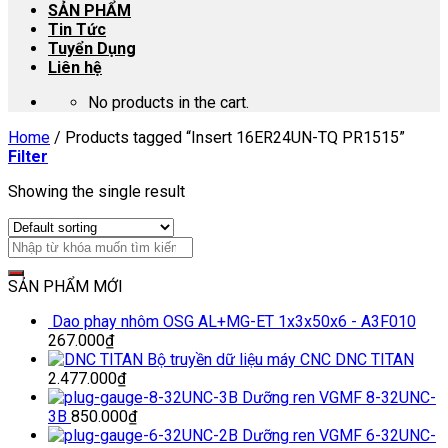
SẢN PHẨM
Tin Tức
Tuyển Dụng
Liên hệ
No products in the cart.
Home
/
Products tagged “Insert 16ER24UN-TQ PR1515”
Filter
Showing the single result
SẢN PHẨM MỚI
Dao phay nhôm OSG AL+MG-ET 1x3x50x6 - A3F010
267.000
₫
Bộ truyền dữ liệu máy CNC DNC TITAN
2.477.000
₫
Dưỡng ren VGMF 8-32UNC-
3B
850.000
₫
Dưỡng ren VGMF 6-32UNC-