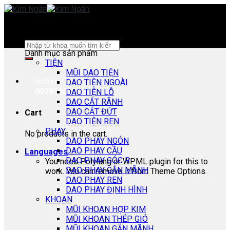
Skip
to
content
Search
Danh mục sản phẩm
for:
TIỆN
MŨI DAO TIỆN
Hotline:
DAO TIỆN NGOÀI
0979540178
DAO TIỆN LỖ
DAO CẮT RÃNH
DAO CẮT ĐỨT
Cart
DAO TIỆN REN
PHAY
No products in the cart.
DAO PHAY NGÓN
DAO PHAY CẦU
Languages
DAO PHAY GÓC R
You need Polylang or WPML plugin for this to
DAO PHAY GẮN MÃNH
work. You can remove it from Theme Options.
DAO PHAY REN
DAO PHAY ĐỊNH HÌNH
KHOAN
MŨI KHOAN HỢP KIM
MŨI KHOAN THÉP GIÓ
MŨI KHOAN GẮN MÃNH