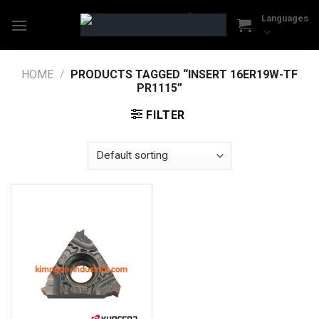
Skip
Languages
to
content
HOME
/
PRODUCTS TAGGED “INSERT 16ER19W-TF
PR1115”
FILTER