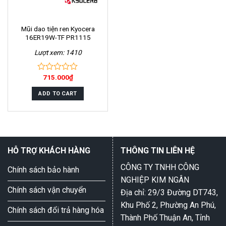
Mũi dao tiện ren Kyocera
16ER19W-TF PR1115
Lượt xem: 1410
715.000
₫
0
out
of
ADD TO CART
5
HỖ TRỢ KHÁCH HÀNG
THÔNG TIN LIÊN HỆ
CÔNG TY TNHH CÔNG
Chính sách bảo hành
NGHIỆP KIM NGÂN
Chính sách vận chuyển
Địa chỉ: 29/3 Đường DT743,
Khu Phố 2, Phường An Phú,
Chính sách đổi trả hàng hóa
Thành Phố Thuận An, Tỉnh