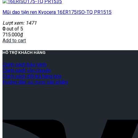
Mũi dao tiện ren Kyocera 16ER175ISO-TQ PR1515
Lượt xem: 1471
0
out of 5
715.000
₫
Add to cart
HỖ TRỢ KHÁCH HÀNG
Chính sách bảo hành
Chính sách vận chuyển
Chính sách đổi trả hàng hóa
Hướng dẫn sử dụng sản phẩm