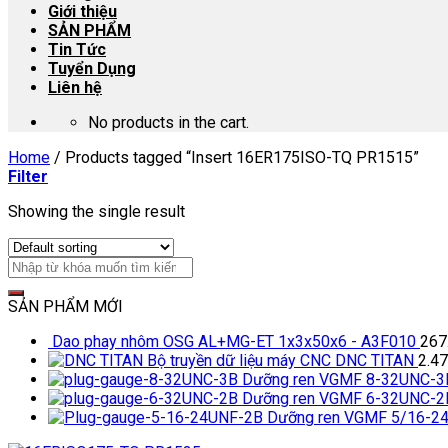
Giới thiệu
SẢN PHẨM
Tin Tức
Tuyển Dụng
Liên hệ
No products in the cart.
Home
/
Products tagged “Insert 16ER175ISO-TQ PR1515”
Filter
Showing the single result
SẢN PHẨM MỚI
Dao phay nhôm OSG AL+MG-ET 1x3x50x6 - A3F010
267
Bộ truyền dữ liệu máy CNC DNC TITAN
2.4
Dưỡng ren VGMF 8-32UNC-3
Dưỡng ren VGMF 6-32UNC-2
Dưỡng ren VGMF 5/16-2