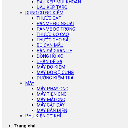
ĐẦU KẸP MŨI KHOAN
ĐẦU KẸP TARO
DỤNG CỤ ĐO KIỂM
THƯỚC CẶP
PANME ĐO NGOÀI
PANME ĐO TRONG
THƯỚC ĐO CAO
THƯỚC CHO SÂU
BỘ CĂN MẪU
BÀN ĐÁ GRANITE
ĐỒNG HỒ XO
CHÂN ĐẾ GÁ
MÁY ĐO KIỂM
MÁY ĐO ĐỘ CỨNG
DƯỠNG KIỂM TRA
MÁY
MÁY PHAY CNC
MÁY TIỆN CNC
MÁY MÀI CNC
MÁY CẮT DÂY
MÁY BẮN ĐIỆN
PHỤ KIỆN CƠ KHÍ
Trang chủ