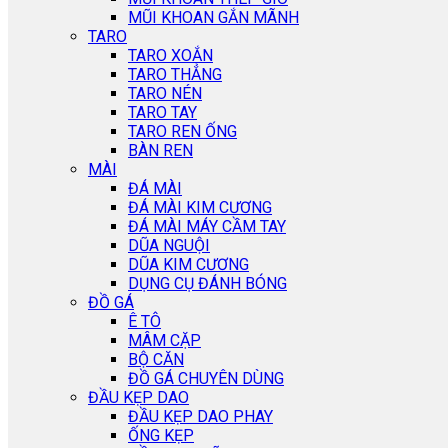
MŨI KHOAN GẮN MÃNH
TARO
TARO XOẮN
TARO THẲNG
TARO NÉN
TARO TAY
TARO REN ỐNG
BÀN REN
MÀI
ĐÁ MÀI
ĐÁ MÀI KIM CƯƠNG
ĐÁ MÀI MÁY CẦM TAY
DŨA NGUỘI
DŨA KIM CƯƠNG
DỤNG CỤ ĐÁNH BÓNG
ĐỒ GÁ
Ê TÔ
MÂM CẶP
BỘ CĂN
ĐỒ GÁ CHUYÊN DÙNG
ĐẦU KẸP DAO
ĐẦU KẸP DAO PHAY
ỐNG KẸP