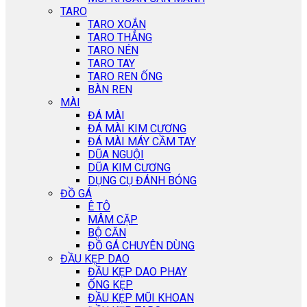
TARO
TARO XOẮN
TARO THẲNG
TARO NÉN
TARO TAY
TARO REN ỐNG
BÀN REN
MÀI
ĐÁ MÀI
ĐÁ MÀI KIM CƯƠNG
ĐÁ MÀI MÁY CẦM TAY
DŨA NGUỘI
DŨA KIM CƯƠNG
DỤNG CỤ ĐÁNH BÓNG
ĐỒ GÁ
Ê TÔ
MÂM CẶP
BỘ CĂN
ĐỒ GÁ CHUYÊN DÙNG
ĐẦU KẸP DAO
ĐẦU KẸP DAO PHAY
ỐNG KẸP
ĐẦU KẸP MŨI KHOAN