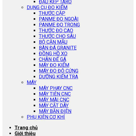
ĐẦU KẸP TARO
DỤNG CỤ ĐO KIỂM
THƯỚC CẶP
PANME ĐO NGOÀI
PANME ĐO TRONG
THƯỚC ĐO CAO
THƯỚC CHO SÂU
BỘ CĂN MẪU
BÀN ĐÁ GRANITE
ĐỒNG HỒ XO
CHÂN ĐẾ GÁ
MÁY ĐO KIỂM
MÁY ĐO ĐỘ CỨNG
DƯỠNG KIỂM TRA
MÁY
MÁY PHAY CNC
MÁY TIỆN CNC
MÁY MÀI CNC
MÁY CẮT DÂY
MÁY BẮN ĐIỆN
PHỤ KIỆN CƠ KHÍ
Trang chủ
Giới thiệu