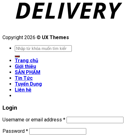
Copyright 2026 ©
UX Themes
Search
for:
Trang chủ
Giới thiệu
SẢN PHẨM
Tin Tức
Tuyển Dụng
Liên hệ
Login
Username or email address
*
Password
*