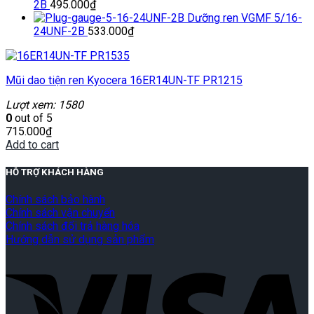
2B
495.000
₫
Dưỡng ren VGMF 5/16-
24UNF-2B
533.000
₫
Mũi dao tiện ren Kyocera 16ER14UN-TF PR1215
Lượt xem: 1580
0
out of 5
715.000
₫
Add to cart
HỖ TRỢ KHÁCH HÀNG
Chính sách bảo hành
Chính sách vận chuyển
Chính sách đổi trả hàng hóa
Hướng dẫn sử dụng sản phẩm