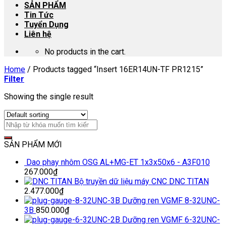
SẢN PHẨM
Tin Tức
Tuyển Dụng
Liên hệ
No products in the cart.
Home
/
Products tagged “Insert 16ER14UN-TF PR1215”
Filter
Showing the single result
SẢN PHẨM MỚI
Dao phay nhôm OSG AL+MG-ET 1x3x50x6 - A3F010
267.000
₫
Bộ truyền dữ liệu máy CNC DNC TITAN
2.477.000
₫
Dưỡng ren VGMF 8-32UNC-
3B
850.000
₫
Dưỡng ren VGMF 6-32UNC-