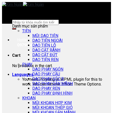
Skip
to
content
Search
Danh mục sản phẩm
for:
TIỆN
MŨI DAO TIỆN
Hotline:
DAO TIỆN NGOÀI
0979540178
DAO TIỆN LỖ
DAO CẮT RÃNH
DAO CẮT ĐỨT
Cart
DAO TIỆN REN
PHAY
No products in the cart.
DAO PHAY NGÓN
DAO PHAY CẦU
Languages
DAO PHAY GÓC R
You need Polylang or WPML plugin for this to
DAO PHAY GẮN MÃNH
work. You can remove it from Theme Options.
DAO PHAY REN
DAO PHAY ĐỊNH HÌNH
KHOAN
MŨI KHOAN HỢP KIM
MŨI KHOAN THÉP GIÓ
MŨI KHOAN GẮN MÃNH