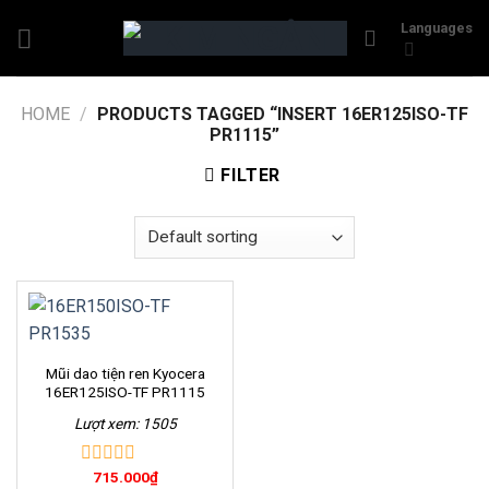
Skip
Languages
to
content
HOME
/
PRODUCTS TAGGED “INSERT 16ER125ISO-TF
PR1115”
FILTER
Mũi dao tiện ren Kyocera
16ER125ISO-TF PR1115
Lượt xem: 1505
715.000
₫
0