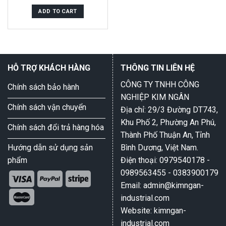
out
of
ADD TO CART
5
HỖ TRỢ KHÁCH HÀNG
THÔNG TIN LIÊN HỆ
CÔNG TY TNHH CÔNG
Chính sách bảo hành
NGHIỆP KIM NGÂN
Chính sách vận chuyển
Địa chỉ: 29/3 Đường DT743,
Khu Phố 2, Phường An Phú,
Chính sách đổi trả hàng hóa
Thành Phố Thuận An, Tỉnh
Hướng dẫn sử dụng sản
Bình Dương, Việt Nam.
phẩm
Điện thoại: 0979540178 -
0989563455 - 0383900179
Email: admin@kimngan-
industrial.com
Website: kimngan-
industrial.com